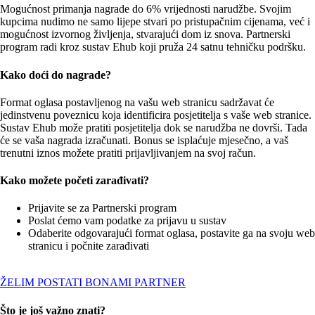
Mogućnost primanja nagrade do 6% vrijednosti narudžbe. Svojim
kupcima nudimo ne samo lijepe stvari po pristupačnim cijenama, već i
mogućnost izvornog življenja, stvarajući dom iz snova. Partnerski
program radi kroz sustav Ehub koji pruža 24 satnu tehničku podršku.
Kako doći do nagrade?
Format oglasa postavljenog na vašu web stranicu sadržavat će
jedinstvenu poveznicu koja identificira posjetitelja s vaše web stranice.
Sustav Ehub može pratiti posjetitelja dok se narudžba ne dovrši. Tada
će se vaša nagrada izračunati. Bonus se isplaćuje mjesečno, a vaš
trenutni iznos možete pratiti prijavljivanjem na svoj račun.
Kako možete početi zarađivati?
Prijavite se za Partnerski program
Poslat ćemo vam podatke za prijavu u sustav
Odaberite odgovarajući format oglasa, postavite ga na svoju web
stranicu i počnite zarađivati
ŽELIM POSTATI BONAMI PARTNER
Što je još važno znati?