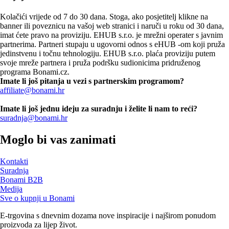
Kolačići vrijede od 7 do 30 dana. Stoga, ako posjetitelj klikne na
banner ili poveznicu na vašoj web stranici i naruči u roku od 30 dana,
imat ćete pravo na proviziju. EHUB s.r.o. je mrežni operater s javnim
partnerima. Partneri stupaju u ugovorni odnos s eHUB -om koji pruža
jedinstvenu i točnu tehnologiju. EHUB s.r.o. plaća proviziju putem
svoje mreže partnera i pruža podršku sudionicima pridruženog
programa Bonami.cz.
Imate li još pitanja u vezi s partnerskim programom?
affiliate@bonami.hr
Imate li još jednu ideju za suradnju i želite li nam to reći?
suradnja@bonami.hr
Moglo bi vas zanimati
Kontakti
Suradnja
Bonami B2B
Medija
Sve o kupnji u Bonami
E-trgovina s dnevnim dozama nove inspiracije i najširom ponudom
proizvoda za lijep život.