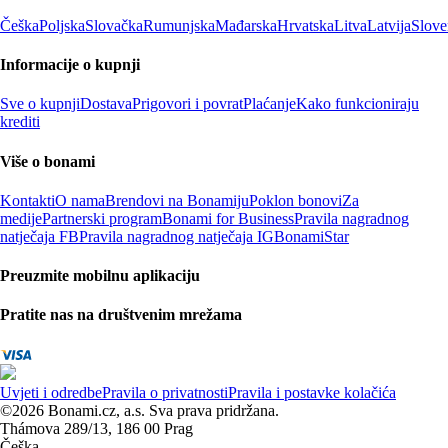
Češka
Poljska
Slovačka
Rumunjska
Mađarska
Hrvatska
Litva
Latvija
Slove
Informacije o kupnji
Sve o kupnji
Dostava
Prigovori i povrat
Plaćanje
Kako funkcioniraju
krediti
Više o bonami
Kontakti
O nama
Brendovi na Bonamiju
Poklon bonovi
Za
medije
Partnerski program
Bonami for Business
Pravila nagradnog
natječaja FB
Pravila nagradnog natječaja IG
BonamiStar
Preuzmite mobilnu aplikaciju
Pratite nas na društvenim mrežama
Uvjeti i odredbe
Pravila o privatnosti
Pravila i postavke kolačića
©2026 Bonami.cz, a.s. Sva prava pridržana.
Thámova 289/13, 186 00 Prag
Češka