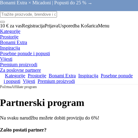
Bonami Extra × Micadoni |
Popusti do 25 % →
10 € za vas
Registracija
Prijava
Usporedba
Košarica
Menu
Kategorije
Prostorije
Bonami Extra
Inspiracija
Posebne ponude i popusti
Vijesti
Premium proizvodi
Za poslovne partnere
Kategorije
Prostorije
Bonami Extra
Inspiracija
Posebne ponude
i popusti
Vijesti
Premium proizvodi
Početna
Affiliate program
Partnerski program
Na svaku narudžbu možete dobiti proviziju do 6%!
Zašto postati partner?