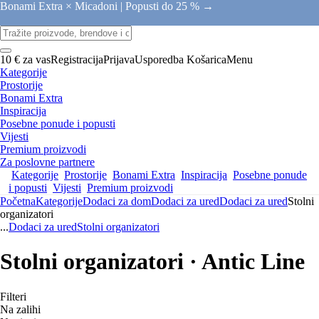
Bonami Extra × Micadoni |
Popusti do 25 % →
10 € za vas
Registracija
Prijava
Usporedba
Košarica
Menu
Kategorije
Prostorije
Bonami Extra
Inspiracija
Posebne ponude i popusti
Vijesti
Premium proizvodi
Za poslovne partnere
Kategorije
Prostorije
Bonami Extra
Inspiracija
Posebne ponude
i popusti
Vijesti
Premium proizvodi
Početna
Kategorije
Dodaci za dom
Dodaci za ured
Dodaci za ured
Stolni
organizatori
...
Dodaci za ured
Stolni organizatori
Stolni organizatori · Antic Line
Filteri
Na zalihi