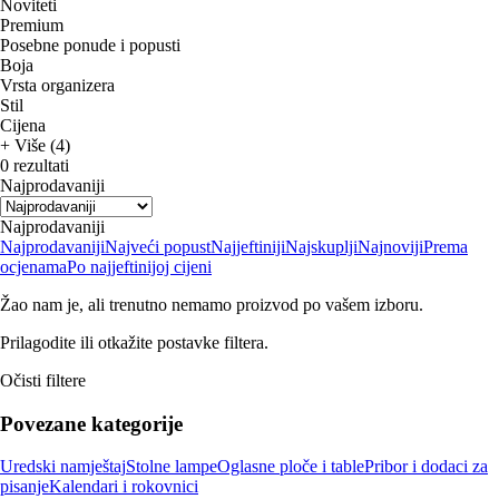
Noviteti
Premium
Posebne ponude i popusti
Boja
Vrsta organizera
Stil
Cijena
+ Više (4)
0 rezultati
Najprodavaniji
Najprodavaniji
Najprodavaniji
Najveći popust
Najjeftiniji
Najskuplji
Najnoviji
Prema
ocjenama
Po najjeftinijoj cijeni
Žao nam je, ali trenutno nemamo proizvod po vašem izboru.
Prilagodite ili otkažite postavke filtera.
Očisti filtere
Povezane kategorije
Uredski namještaj
Stolne lampe
Oglasne ploče i table
Pribor i dodaci za
pisanje
Kalendari i rokovnici