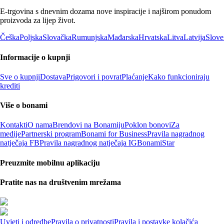
E-trgovina s dnevnim dozama nove inspiracije i najširom ponudom
proizvoda za lijep život.
Češka
Poljska
Slovačka
Rumunjska
Mađarska
Hrvatska
Litva
Latvija
Slove
Informacije o kupnji
Sve o kupnji
Dostava
Prigovori i povrat
Plaćanje
Kako funkcioniraju
krediti
Više o bonami
Kontakti
O nama
Brendovi na Bonamiju
Poklon bonovi
Za
medije
Partnerski program
Bonami for Business
Pravila nagradnog
natječaja FB
Pravila nagradnog natječaja IG
BonamiStar
Preuzmite mobilnu aplikaciju
Pratite nas na društvenim mrežama
Uvjeti i odredbe
Pravila o privatnosti
Pravila i postavke kolačića