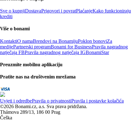
Sve o kupnji
Dostava
Prigovori i povrat
Plaćanje
Kako funkcioniraju
krediti
Više o bonami
Kontakti
O nama
Brendovi na Bonamiju
Poklon bonovi
Za
medije
Partnerski program
Bonami for Business
Pravila nagradnog
natječaja FB
Pravila nagradnog natječaja IG
BonamiStar
Preuzmite mobilnu aplikaciju
Pratite nas na društvenim mrežama
Uvjeti i odredbe
Pravila o privatnosti
Pravila i postavke kolačića
©2026 Bonami.cz, a.s. Sva prava pridržana.
Thámova 289/13, 186 00 Prag
Češka