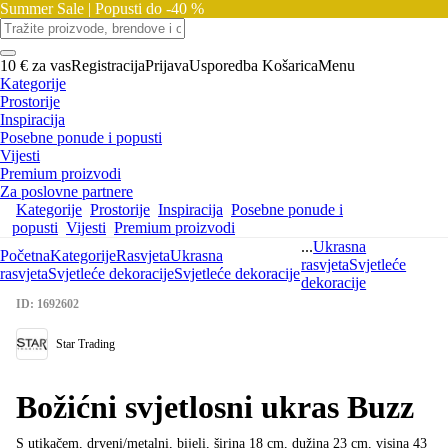
Summer Sale |
Popusti do -40 %
10 € za vas
Registracija
Prijava
Usporedba
Košarica
Menu
Kategorije
Prostorije
Inspiracija
Posebne ponude i popusti
Vijesti
Premium proizvodi
Za poslovne partnere
Kategorije
Prostorije
Inspiracija
Posebne ponude i
popusti
Vijesti
Premium proizvodi
...
Ukrasna
Početna
Kategorije
Rasvjeta
Ukrasna
rasvjeta
Svjetleće
rasvjeta
Svjetleće dekoracije
Svjetleće dekoracije
dekoracije
ID: 1692602
Star Trading
Božićni svjetlosni ukras Buzz
S utikačem, drveni/metalni, bijeli, širina 18 cm, dužina 23 cm, visina 43