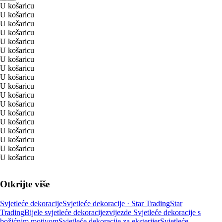
U košaricu
U košaricu
U košaricu
U košaricu
U košaricu
U košaricu
U košaricu
U košaricu
U košaricu
U košaricu
U košaricu
U košaricu
U košaricu
U košaricu
U košaricu
U košaricu
U košaricu
U košaricu
Otkrijte više
Svjetleće dekoracije
Svjetleće dekoracije · Star Trading
Star
Trading
Bijele svjetleće dekoracije
zvijezde
Svjetleće dekoracije s
božićnim motivom
Svjetleće dekoracije za eksterijer
Svjetleće