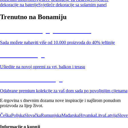
dekoracije na baterije
Svjetleće dekoracije sa solarnim panel
Trenutno na Bonamiju
Summer Sale: popusti do -40%
Sada možete nabaviti više od 10.000 proizvoda do 40% jeftinije
Vrt na sniženju
Uštedite na novoj opremi za vrt, balkon i terasu
Premium na sniženju
Odabrane premium kolekcije za vaš dom sada po povoljnijim cijenama
E-trgovina s dnevnim dozama nove inspiracije i najširom ponudom
proizvoda za lijep život.
Češka
Poljska
Slovačka
Rumunjska
Mađarska
Hrvatska
Litva
Latvija
Slove
Informacije o kupnji