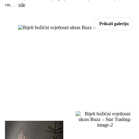
cm
, …
više
Prikaži galeriju