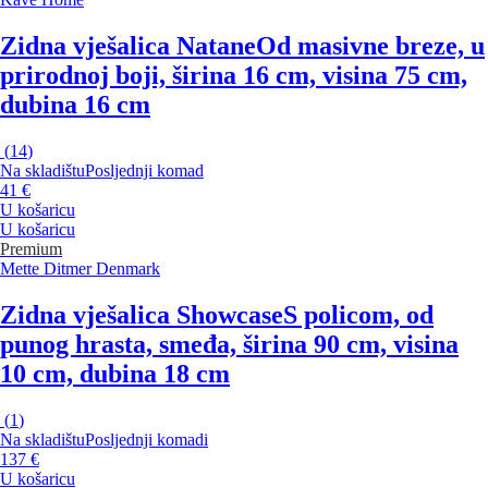
Zidna vješalica Natane
Od masivne breze, u
prirodnoj boji, širina 16 cm, visina 75 cm,
dubina 16 cm
(
14
)
Na skladištu
Posljednji komad
41 €
U košaricu
U košaricu
Premium
Mette Ditmer Denmark
Zidna vješalica Showcase
S policom, od
punog hrasta, smeđa, širina 90 cm, visina
10 cm, dubina 18 cm
(
1
)
Na skladištu
Posljednji komadi
137 €
U košaricu