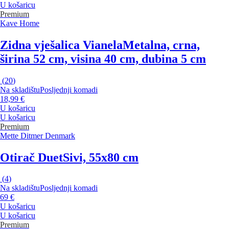
U košaricu
Premium
Kave Home
Zidna vješalica Vianela
Metalna, crna,
širina 52 cm, visina 40 cm, dubina 5 cm
(
20
)
Na skladištu
Posljednji komadi
18,99 €
U košaricu
U košaricu
Premium
Mette Ditmer Denmark
Otirač Duet
Sivi, 55x80 cm
(
4
)
Na skladištu
Posljednji komadi
69 €
U košaricu
U košaricu
Premium