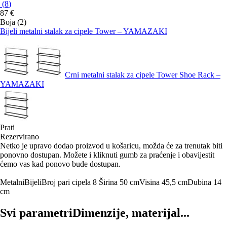
(
8
)
87 €
Boja (2)
Bijeli metalni stalak za cipele Tower – YAMAZAKI
Crni metalni stalak za cipele Tower Shoe Rack –
YAMAZAKI
Prati
Rezervirano
Netko je upravo dodao proizvod u košaricu, možda će za trenutak biti
ponovno dostupan. Možete i kliknuti gumb za praćenje i obavijestit
ćemo vas kad ponovo bude dostupan.
Metalni
Bijeli
Broj pari cipela 8
Širina 50 cm
Visina 45,5 cm
Dubina 14
cm
Svi parametri
Dimenzije, materijal...