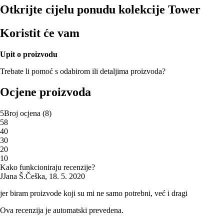
Otkrijte cijelu ponudu kolekcije Tower
Koristit će vam
Upit o proizvodu
Trebate li pomoć s odabirom ili detaljima proizvoda?
Ocjene proizvoda
5
Broj ocjena
(
8
)
5
8
4
0
3
0
2
0
1
0
Kako funkcioniraju recenzije?
J
Jana Š.
Češka
,
18. 5. 2020
jer biram proizvode koji su mi ne samo potrebni, već i dragi
Ova recenzija je automatski prevedena.