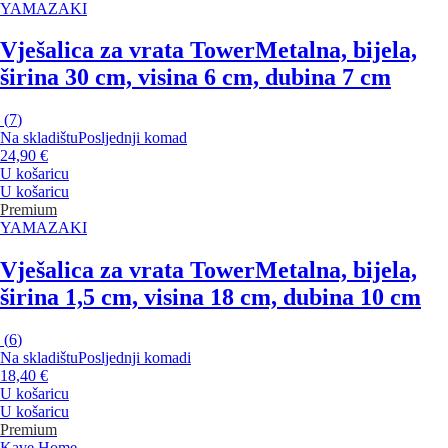
YAMAZAKI
Vješalica za vrata Tower
Metalna, bijela,
širina 30 cm, visina 6 cm, dubina 7 cm
(
7
)
Na skladištu
Posljednji komad
24,90 €
U košaricu
U košaricu
Premium
YAMAZAKI
Vješalica za vrata Tower
Metalna, bijela,
širina 1,5 cm, visina 18 cm, dubina 10 cm
(
6
)
Na skladištu
Posljednji komadi
18,40 €
U košaricu
U košaricu
Premium
Kave Home