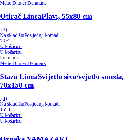
Mette Ditmer Denmark
Otirač Linea
Plavi, 55x80 cm
(
3
)
Na skladištu
Posljednji komadi
73 €
U košaricu
U košaricu
Premium
Mette Ditmer Denmark
Staza Linea
Svijetlo siva/svjetlo smeđa,
70x150 cm
(
4
)
Na skladištu
Posljednji komadi
155 €
U košaricu
U košaricu
Oznaka YAMAZAKI