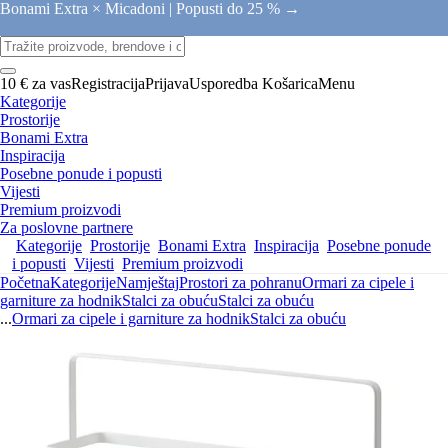
Bonami Extra × Micadoni |
Popusti do 25 % →
10 € za vas
Registracija
Prijava
Usporedba
Košarica
Menu
Kategorije
Prostorije
Bonami Extra
Inspiracija
Posebne ponude i popusti
Vijesti
Premium proizvodi
Za poslovne partnere
Kategorije
Prostorije
Bonami Extra
Inspiracija
Posebne ponude
i popusti
Vijesti
Premium proizvodi
Početna
Kategorije
Namještaj
Prostori za pohranu
Ormari za cipele i
garniture za hodnik
Stalci za obuću
Stalci za obuću
...
Ormari za cipele i garniture za hodnik
Stalci za obuću