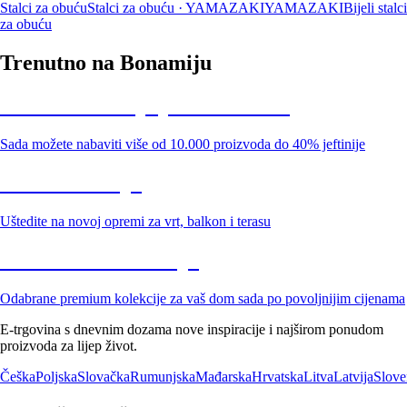
Stalci za obuću
Stalci za obuću · YAMAZAKI
YAMAZAKI
Bijeli stalci
za obuću
Trenutno na Bonamiju
Summer Sale: popusti do -40%
Sada možete nabaviti više od 10.000 proizvoda do 40% jeftinije
Vrt na sniženju
Uštedite na novoj opremi za vrt, balkon i terasu
Premium na sniženju
Odabrane premium kolekcije za vaš dom sada po povoljnijim cijenama
E-trgovina s dnevnim dozama nove inspiracije i najširom ponudom
proizvoda za lijep život.
Češka
Poljska
Slovačka
Rumunjska
Mađarska
Hrvatska
Litva
Latvija
Slove