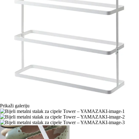
Prikaži galeriju