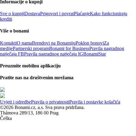
Informacije o kupnji
Sve o kupnji
Dostava
Prigovori i povrat
Plaćanje
Kako funkcioniraju
krediti
Više o bonami
Kontakti
O nama
Brendovi na Bonamiju
Poklon bonovi
Za
medije
Partnerski program
Bonami for Business
Pravila nagradnog
natječaja FB
Pravila nagradnog natječaja IG
BonamiStar
Preuzmite mobilnu aplikaciju
Pratite nas na društvenim mrežama
Uvjeti i odredbe
Pravila o privatnosti
Pravila i postavke kolačića
©2026 Bonami.cz, a.s. Sva prava pridržana.
Thámova 289/13, 186 00 Prag
Češka