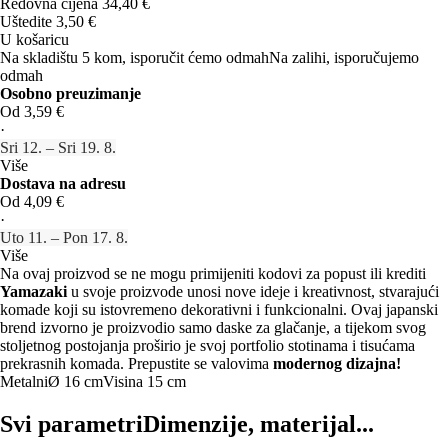
Redovna cijena 34,40 €
Uštedite 3,50 €
U košaricu
Na skladištu 5 kom, isporučit ćemo odmah
Na zalihi, isporučujemo
odmah
Osobno preuzimanje
Od 3,59 €
·
Sri 12. – Sri 19. 8.
Više
Dostava na adresu
Od 4,09 €
·
Uto 11. – Pon 17. 8.
Više
Na ovaj proizvod se ne mogu primijeniti kodovi za popust ili krediti
Yamazaki
u svoje proizvode unosi nove ideje i kreativnost, stvarajući
komade koji su istovremeno dekorativni i funkcionalni. Ovaj japanski
brend izvorno je proizvodio samo daske za glačanje, a tijekom svog
stoljetnog postojanja proširio je svoj portfolio stotinama i tisućama
prekrasnih komada. Prepustite se valovima
modernog dizajna!
Metalni
Ø 16 cm
Visina 15 cm
Svi parametri
Dimenzije, materijal...