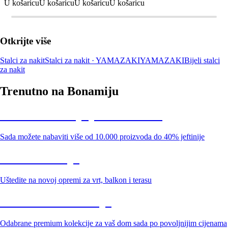
U košaricu
U košaricu
U košaricu
U košaricu
Otkrijte više
Stalci za nakit
Stalci za nakit · YAMAZAKI
YAMAZAKI
Bijeli stalci
za nakit
Trenutno na Bonamiju
Summer Sale: popusti do -40%
Sada možete nabaviti više od 10.000 proizvoda do 40% jeftinije
Vrt na sniženju
Uštedite na novoj opremi za vrt, balkon i terasu
Premium na sniženju
Odabrane premium kolekcije za vaš dom sada po povoljnijim cijenama