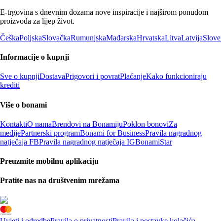
E-trgovina s dnevnim dozama nove inspiracije i najširom ponudom
proizvoda za lijep život.
Češka
Poljska
Slovačka
Rumunjska
Mađarska
Hrvatska
Litva
Latvija
Slove
Informacije o kupnji
Sve o kupnji
Dostava
Prigovori i povrat
Plaćanje
Kako funkcioniraju
krediti
Više o bonami
Kontakti
O nama
Brendovi na Bonamiju
Poklon bonovi
Za
medije
Partnerski program
Bonami for Business
Pravila nagradnog
natječaja FB
Pravila nagradnog natječaja IG
BonamiStar
Preuzmite mobilnu aplikaciju
Pratite nas na društvenim mrežama
Uvjeti i odredbe
Pravila o privatnosti
Pravila i postavke kolačića