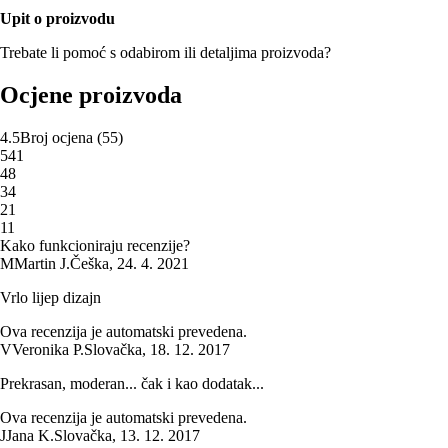
Upit o proizvodu
Trebate li pomoć s odabirom ili detaljima proizvoda?
Ocjene proizvoda
4.5
Broj ocjena
(
55
)
5
41
4
8
3
4
2
1
1
1
Kako funkcioniraju recenzije?
M
Martin J.
Češka
,
24. 4. 2021
Vrlo lijep dizajn
Ova recenzija je automatski prevedena.
V
Veronika P.
Slovačka
,
18. 12. 2017
Prekrasan, moderan... čak i kao dodatak...
Ova recenzija je automatski prevedena.
J
Jana K.
Slovačka
,
13. 12. 2017