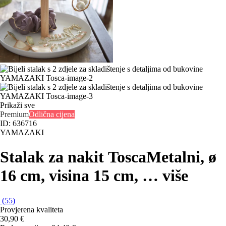
Prikaži sve
Premium
Odlična cijena
ID: 636716
YAMAZAKI
Stalak za nakit Tosca
Metalni, ø
16 cm, visina 15 cm
, …
više
(
55
)
Provjerena kvaliteta
30,90 €