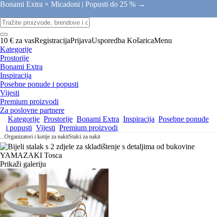
Bonami Extra × Micadoni |
Popusti do 25 % →
10 € za vas
Registracija
Prijava
Usporedba
Košarica
Menu
Kategorije
Prostorije
Bonami Extra
Inspiracija
Posebne ponude i popusti
Vijesti
Premium proizvodi
Za poslovne partnere
Kategorije
Prostorije
Bonami Extra
Inspiracija
Posebne ponude
i popusti
Vijesti
Premium proizvodi
...
Organizatori i kutije za nakit
Stalci za nakit
Prikaži galeriju