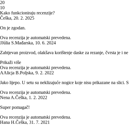
2
0
1
0
Kako funkcioniraju recenzije?
Češka
,
20. 2. 2025
On je zgodan.
Ova recenzija je automatski prevedena.
J
Júlia S.
Mađarska
,
10. 6. 2024
Zahtjevan proizvod, olakšava korištenje daske za rezanje, čvrsta je i ne
Prikaži više
Ova recenzija je automatski prevedena.
A
Alicja B.
Poljska
,
9. 2. 2022
Jako lijepo. U setu su neklizajuće nogice koje nisu prikazane na slici. S
Ova recenzija je automatski prevedena.
Nena A.
Češka
,
1. 2. 2022
Super pomagač!
Ova recenzija je automatski prevedena.
Hana H.
Češka
,
31. 7. 2021