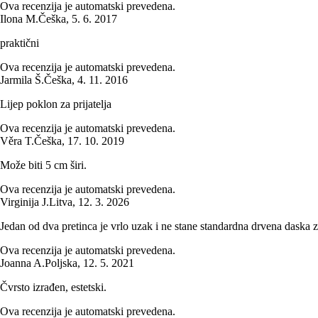
Ova recenzija je automatski prevedena.
Ilona M.
Češka
,
5. 6. 2017
praktični
Ova recenzija je automatski prevedena.
Jarmila Š.
Češka
,
4. 11. 2016
Lijep poklon za prijatelja
Ova recenzija je automatski prevedena.
Věra T.
Češka
,
17. 10. 2019
Može biti 5 cm širi.
Ova recenzija je automatski prevedena.
Virginija J.
Litva
,
12. 3. 2026
Jedan od dva pretinca je vrlo uzak i ne stane standardna drvena daska z
Ova recenzija je automatski prevedena.
Joanna A.
Poljska
,
12. 5. 2021
Čvrsto izrađen, estetski.
Ova recenzija je automatski prevedena.