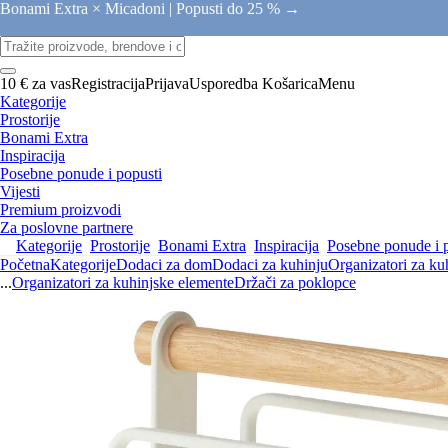
Bonami Extra × Micadoni |
Popusti do 25 % →
10 € za vas
Registracija
Prijava
Usporedba
Košarica
Menu
Kategorije
Prostorije
Bonami Extra
Inspiracija
Posebne ponude i popusti
Vijesti
Premium proizvodi
Za poslovne partnere
Kategorije
Prostorije
Bonami Extra
Inspiracija
Posebne ponude i 
Početna
Kategorije
Dodaci za dom
Dodaci za kuhinju
Organizatori za ku
...
Organizatori za kuhinjske elemente
Držači za poklopce