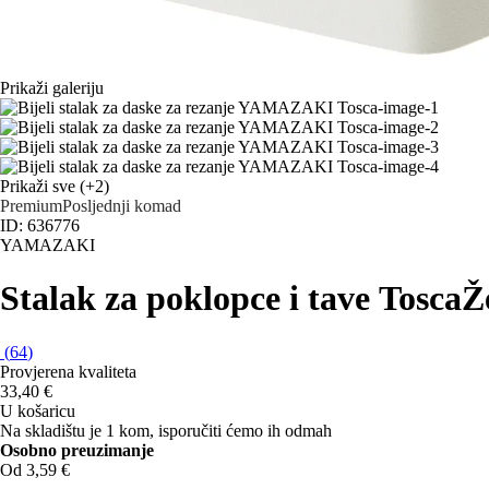
Prikaži galeriju
Prikaži sve
(+2)
Premium
Posljednji komad
ID: 636776
YAMAZAKI
Stalak za poklopce i tave Tosca
Ž
(
64
)
Provjerena kvaliteta
33,40 €
U košaricu
Na skladištu je 1 kom, isporučiti ćemo ih odmah
Osobno preuzimanje
Od 3,59 €