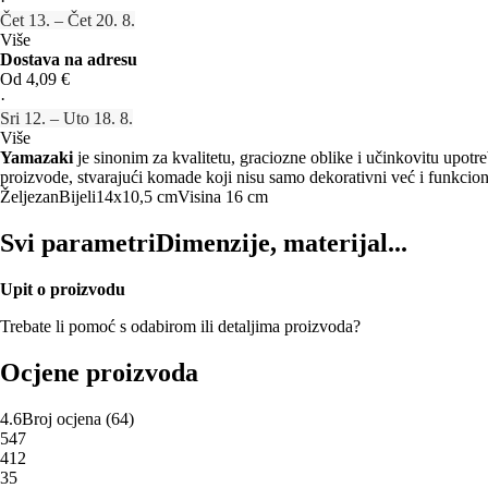
·
Čet 13. – Čet 20. 8.
Više
Dostava na adresu
Od 4,09 €
·
Sri 12. – Uto 18. 8.
Više
Yamazaki
je sinonim za kvalitetu, graciozne oblike i učinkovitu upotr
proizvode, stvarajući komade koji nisu samo dekorativni već i funkcion
Željezan
Bijeli
14x10,5 cm
Visina 16 cm
Svi parametri
Dimenzije, materijal...
Upit o proizvodu
Trebate li pomoć s odabirom ili detaljima proizvoda?
Ocjene proizvoda
4.6
Broj ocjena
(
64
)
5
47
4
12
3
5