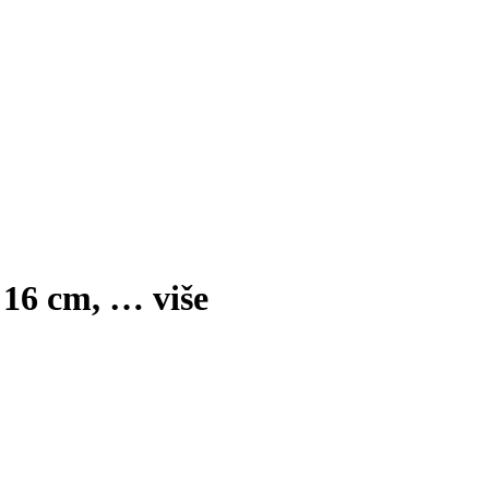
a 16 cm
, …
više