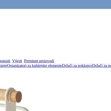
popusti
Vijesti
Premium proizvodi
hinje
Organizatori za kuhinjske elemente
Držači za poklopce
Držači za p