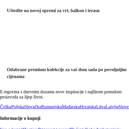
Uštedite na novoj opremi za vrt, balkon i terasu
Premium na
sniženju
Odabrane premium kolekcije za vaš dom sada po povoljnijim
cijenama
E-trgovina s dnevnim dozama nove inspiracije i najširom ponudom
proizvoda za lijep život.
Češka
Poljska
Slovačka
Rumunjska
Mađarska
Hrvatska
Litva
Latvija
Slove
Informacije o kupnji