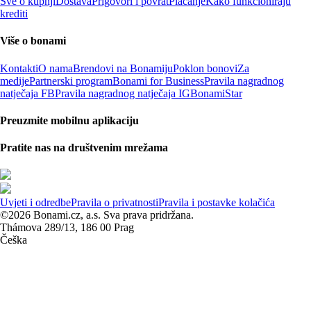
Sve o kupnji
Dostava
Prigovori i povrat
Plaćanje
Kako funkcioniraju
krediti
Više o bonami
Kontakti
O nama
Brendovi na Bonamiju
Poklon bonovi
Za
medije
Partnerski program
Bonami for Business
Pravila nagradnog
natječaja FB
Pravila nagradnog natječaja IG
BonamiStar
Preuzmite mobilnu aplikaciju
Pratite nas na društvenim mrežama
Uvjeti i odredbe
Pravila o privatnosti
Pravila i postavke kolačića
©2026 Bonami.cz, a.s. Sva prava pridržana.
Thámova 289/13, 186 00 Prag
Češka