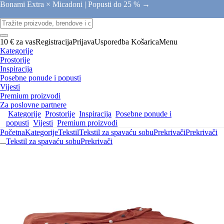
Bonami Extra × Micadoni |
Popusti do 25 % →
10 € za vas
Registracija
Prijava
Usporedba
Košarica
Menu
Kategorije
Prostorije
Inspiracija
Posebne ponude i popusti
Vijesti
Premium proizvodi
Za poslovne partnere
Kategorije
Prostorije
Inspiracija
Posebne ponude i
popusti
Vijesti
Premium proizvodi
Početna
Kategorije
Tekstil
Tekstil za spavaću sobu
Prekrivači
Prekrivači
...
Tekstil za spavaću sobu
Prekrivači