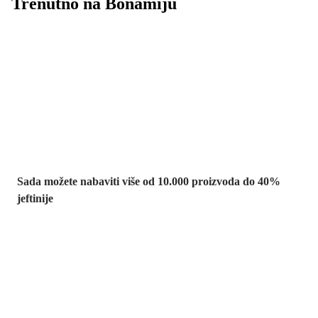
Trenutno na Bonamiju
Summer Sale:
popusti do -40%
Sada možete nabaviti više od 10.000 proizvoda do 40%
jeftinije
Vrt na sniženju