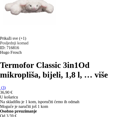
Prikaži sve
(+1)
Posljednji komad
ID: 716816
Hugo Frosch
Termofor Classic 3in1
Od
mikropliša, bijeli, 1,8 l
, …
više
(
3
)
36,90 €
U košaricu
Na skladištu je 1 kom, isporučiti ćemo ih odmah
Moguće je naručiti još 1 kom
Osobno preuzimanje
Od 3,59 €