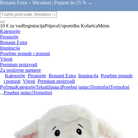
Bonami Extra × Micadoni |
Popusti do 25 % →
10 € za vas
Registracija
Prijava
Usporedba
Košarica
Menu
Kategorije
Prostorije
Bonami Extra
Inspiracija
Posebne ponude i popusti
Vijesti
Premium proizvodi
Za poslovne partnere
Kategorije
Prostorije
Bonami Extra
Inspiracija
Posebne ponude
i popusti
Vijesti
Premium proizvodi
Početna
Kategorije
Tekstil
Jastuci
Posebni jastuci
Termofori
Termofori
...
Posebni jastuci
Termofori