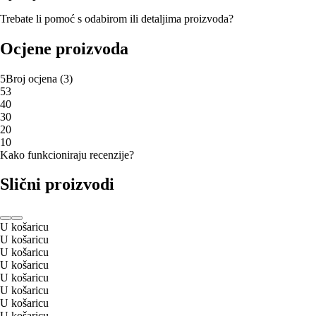
Trebate li pomoć s odabirom ili detaljima proizvoda?
Ocjene proizvoda
5
Broj ocjena
(
3
)
5
3
4
0
3
0
2
0
1
0
Kako funkcioniraju recenzije?
Slični proizvodi
U košaricu
U košaricu
U košaricu
U košaricu
U košaricu
U košaricu
U košaricu
U košaricu