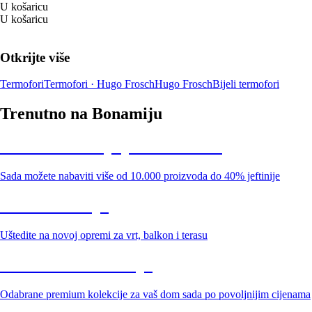
U košaricu
U košaricu
Otkrijte više
Termofori
Termofori · Hugo Frosch
Hugo Frosch
Bijeli termofori
Trenutno na Bonamiju
Summer Sale: popusti do -40%
Sada možete nabaviti više od 10.000 proizvoda do 40% jeftinije
Vrt na sniženju
Uštedite na novoj opremi za vrt, balkon i terasu
Premium na sniženju
Odabrane premium kolekcije za vaš dom sada po povoljnijim cijenama