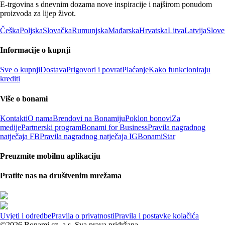
E-trgovina s dnevnim dozama nove inspiracije i najširom ponudom
proizvoda za lijep život.
Češka
Poljska
Slovačka
Rumunjska
Mađarska
Hrvatska
Litva
Latvija
Slove
Informacije o kupnji
Sve o kupnji
Dostava
Prigovori i povrat
Plaćanje
Kako funkcioniraju
krediti
Više o bonami
Kontakti
O nama
Brendovi na Bonamiju
Poklon bonovi
Za
medije
Partnerski program
Bonami for Business
Pravila nagradnog
natječaja FB
Pravila nagradnog natječaja IG
BonamiStar
Preuzmite mobilnu aplikaciju
Pratite nas na društvenim mrežama
Uvjeti i odredbe
Pravila o privatnosti
Pravila i postavke kolačića
©2026 Bonami.cz, a.s. Sva prava pridržana.