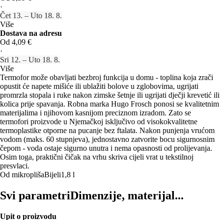
·
Čet 13. – Uto 18. 8.
Više
Dostava na adresu
Od 4,09 €
·
Sri 12. – Uto 18. 8.
Više
Termofor može obavljati bezbroj funkcija u domu - toplina koja zrači
opustit će napete mišiće ili ublažiti bolove u zglobovima, ugrijati
promrzla stopala i ruke nakon zimske šetnje ili ugrijati dječji krevetić ili
kolica prije spavanja. Robna marka Hugo Frosch ponosi se kvalitetnim
materijalima i njihovom kasnijom preciznom izradom. Zato se
termofori proizvode u Njemačkoj isključivo od visokokvalitetne
termoplastike otporne na pucanje bez ftalata. Nakon punjenja vrućom
vodom (maks. 60 stupnjeva), jednostavno zatvorite bocu sigurnosnim
čepom - voda ostaje sigurno unutra i nema opasnosti od prolijevanja.
Osim toga, praktični čičak na vrhu skriva cijeli vrat u tekstilnoj
presvlaci.
Od mikropliša
Bijeli
1,8 l
Svi parametri
Dimenzije, materijal...
Upit o proizvodu