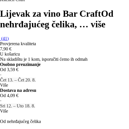
Lijevak za vino Bar Craft
Od
nehrđajućeg čelika
, …
više
(
41
)
Provjerena kvaliteta
7,90 €
U košaricu
Na skladištu je 1 kom, isporučiti ćemo ih odmah
Osobno preuzimanje
Od 3,59 €
·
Čet 13. – Čet 20. 8.
Više
Dostava na adresu
Od 4,09 €
·
Sri 12. – Uto 18. 8.
Više
Od nehrđajućeg čelika