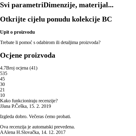
Svi parametri
Dimenzije, materijal...
Otkrijte cijelu ponudu kolekcije BC
Upit o proizvodu
Trebate li pomoć s odabirom ili detaljima proizvoda?
Ocjene proizvoda
4.7
Broj ocjena
(
41
)
5
35
4
5
3
0
2
1
1
0
Kako funkcioniraju recenzije?
J
Jana P.
Češka
,
15. 2. 2019
Izgleda dobro. Večeras ćemo probati.
Ova recenzija je automatski prevedena.
A
Alena H.
Slovačka
,
14. 12. 2017