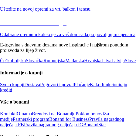
Uštedite na novoj opremi za vrt, balkon i terasu
Premium na sniženju
Odabrane premium kolekcije za vaš dom sada po povoljnijim cijenama
E-trgovina s dnevnim dozama nove inspiracije i najširom ponudom
proizvoda za lijep život.
Češka
Poljska
Slovačka
Rumunjska
Mađarska
Hrvatska
Litva
Latvija
Slove
Informacije o kupnji
Sve o kupnji
Dostava
Prigovori i povrat
Plaćanje
Kako funkcioniraju
krediti
Više o bonami
Kontakti
O nama
Brendovi na Bonamiju
Poklon bonovi
Za
medije
Partnerski program
Bonami for Business
Pravila nagradnog
natječaja FB
Pravila nagradnog natječaja IG
BonamiStar