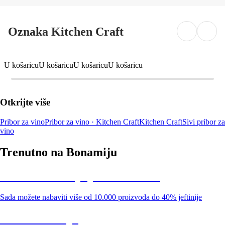
Oznaka Kitchen Craft
U košaricu
U košaricu
U košaricu
U košaricu
Otkrijte više
Pribor za vino
Pribor za vino · Kitchen Craft
Kitchen Craft
Sivi pribor za
vino
Trenutno na Bonamiju
Summer Sale: popusti do -40%
Sada možete nabaviti više od 10.000 proizvoda do 40% jeftinije
Vrt na sniženju