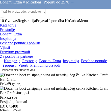
Bonami Extra × Micadoni |
Popusti do 25 % →
10 € za vas
Registracija
Prijava
Usporedba
Košarica
Menu
Kategorije
Prostorije
Bonami Extra
Inspiracija
Posebne ponude i popusti
Vijesti
Premium proizvodi
Za poslovne partnere
Kategorije
Prostorije
Bonami Extra
Inspiracija
Posebne ponude
i popusti
Vijesti
Premium proizvodi
...
Pribor za piće
Pribor za vino
Prikaži galeriju
Prikaži sve
Posljednji komad
ID: 671400
Kitchen Craft