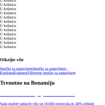
U košaricu
U košaricu
U košaricu
U košaricu
U košaricu
U košaricu
U košaricu
U košaricu
U košaricu
U košaricu
U košaricu
U košaricu
Otkrijte više
Igračke za sastavljanje
Igračke za sastavljanje ·
Kindsgut
Kindsgut
Višebojne igračke za sastavljanje
Trenutno na Bonamiju
Summer Sale: popusti do -40%
Sada možete nabaviti više od 10.000 proizvoda do 40% jeftinije