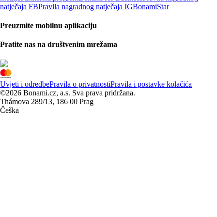
natječaja FB
Pravila nagradnog natječaja IG
BonamiStar
Preuzmite mobilnu aplikaciju
Pratite nas na društvenim mrežama
Uvjeti i odredbe
Pravila o privatnosti
Pravila i postavke kolačića
©2026 Bonami.cz, a.s. Sva prava pridržana.
Thámova 289/13, 186 00 Prag
Češka