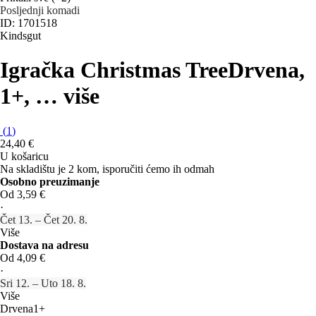
Posljednji komadi
ID: 1701518
Kindsgut
Igračka Christmas Tree
Drvena,
1+
, …
više
(
1
)
24,40 €
U košaricu
Na skladištu je 2 kom, isporučiti ćemo ih odmah
Osobno preuzimanje
Od 3,59 €
·
Čet 13. – Čet 20. 8.
Više
Dostava na adresu
Od 4,09 €
·
Sri 12. – Uto 18. 8.
Više
Drvena
1+