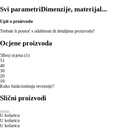
Svi parametri
Dimenzije, materijal...
Upit o proizvodu
Trebate li pomoć s odabirom ili detaljima proizvoda?
Ocjene proizvoda
5
Broj ocjena
(
1
)
5
1
4
0
3
0
2
0
1
0
Kako funkcioniraju recenzije?
Slični proizvodi
U košaricu
U košaricu
U košaricu