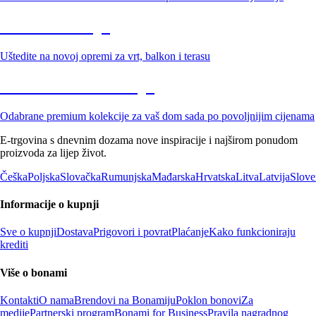
Vrt na sniženju
Uštedite na novoj opremi za vrt, balkon i terasu
Premium na sniženju
Odabrane premium kolekcije za vaš dom sada po povoljnijim cijenama
E-trgovina s dnevnim dozama nove inspiracije i najširom ponudom
proizvoda za lijep život.
Češka
Poljska
Slovačka
Rumunjska
Mađarska
Hrvatska
Litva
Latvija
Slove
Informacije o kupnji
Sve o kupnji
Dostava
Prigovori i povrat
Plaćanje
Kako funkcioniraju
krediti
Više o bonami
Kontakti
O nama
Brendovi na Bonamiju
Poklon bonovi
Za
medije
Partnerski program
Bonami for Business
Pravila nagradnog