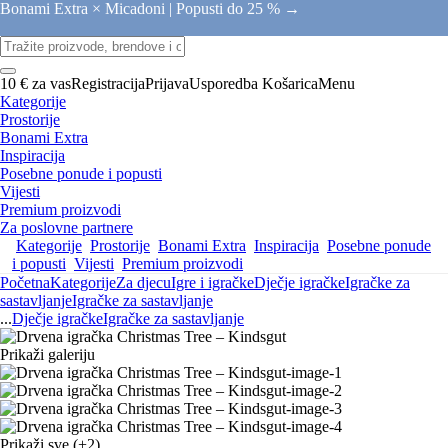
Bonami Extra × Micadoni |
Popusti do 25 % →
10 € za vas
Registracija
Prijava
Usporedba
Košarica
Menu
Kategorije
Prostorije
Bonami Extra
Inspiracija
Posebne ponude i popusti
Vijesti
Premium proizvodi
Za poslovne partnere
Kategorije
Prostorije
Bonami Extra
Inspiracija
Posebne ponude
i popusti
Vijesti
Premium proizvodi
Početna
Kategorije
Za djecu
Igre i igračke
Dječje igračke
Igračke za
sastavljanje
Igračke za sastavljanje
...
Dječje igračke
Igračke za sastavljanje
Prikaži galeriju
Prikaži sve
(+2)