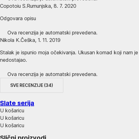
Copotoiu S.
Rumunjska
,
8. 7. 2020
Odgovara opisu
Ova recenzija je automatski prevedena.
Nikola K.
Češka
,
1. 11. 2019
Stalak je ispunio moja očekivanja. Ukusan komad koji nam je
nedostajao.
Ova recenzija je automatski prevedena.
SVE RECENZIJE
(
34
)
Slate serija
U košaricu
U košaricu
U košaricu
Slični proizvodi