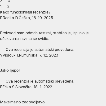
2
0
1
2
Kako funkcioniraju recenzije?
R
Radka D.
Češka
,
16. 10. 2025
Proizvod smo odmah testirali, stabilan je, ispunio je
očekivanja i svima se svidio.
Ova recenzija je automatski prevedena.
V
Vigroux I.
Rumunjska
,
7. 12. 2023
Jako lijepo!
Ova recenzija je automatski prevedena.
E
Erika S.
Slovačka
,
18. 1. 2022
Maksimalno zadovoljstvo