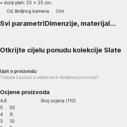
• donji pleh: 25 x 25 cm.
Od škriljnog kamena
Crni
Svi parametri
Dimenzije, materijal...
Otkrijte cijelu ponudu kolekcije Slate
Upit o proizvodu
Trebate li pomoć s odabirom ili detaljima proizvoda?
Ocjene proizvoda
4.6
Broj ocjena
(
110
)
5
92
4
6
3
10