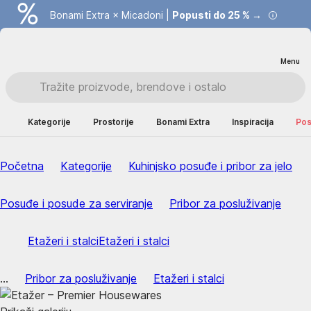
Bonami Extra × Micadoni |
Popusti do 25 % →
Menu
Kategorije
Prostorije
Bonami Extra
Inspiracija
Pos
Početna
Kategorije
Kuhinjsko posuđe i pribor za jelo
Posuđe i posude za serviranje
Pribor za posluživanje
Etažeri i stalci
Etažeri i stalci
...
Pribor za posluživanje
Etažeri i stalci