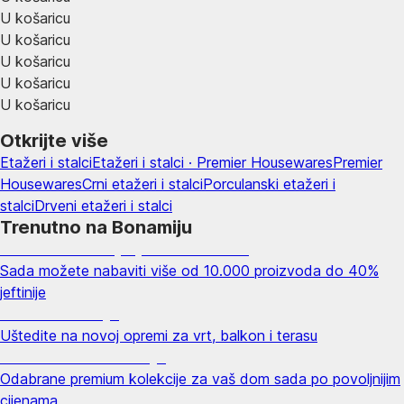
U košaricu
U košaricu
U košaricu
U košaricu
U košaricu
Otkrijte više
Etažeri i stalci
Etažeri i stalci · Premier Housewares
Premier
Housewares
Crni etažeri i stalci
Porculanski etažeri i
stalci
Drveni etažeri i stalci
Trenutno na Bonamiju
Summer Sale: popusti do -40%
Sada možete nabaviti više od 10.000 proizvoda do 40%
jeftinije
Vrt na sniženju
Uštedite na novoj opremi za vrt, balkon i terasu
Premium na sniženju
Odabrane premium kolekcije za vaš dom sada po povoljnijim
cijenama