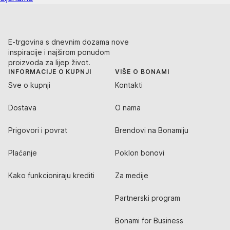
E-trgovina s dnevnim dozama nove
inspiracije i najširom ponudom
proizvoda za lijep život.
INFORMACIJE O KUPNJI
VIŠE O BONAMI
Sve o kupnji
Kontakti
Dostava
O nama
Prigovori i povrat
Brendovi na Bonamiju
Plaćanje
Poklon bonovi
Kako funkcioniraju krediti
Za medije
Partnerski program
Bonami for Business