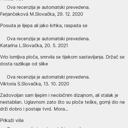
Ova recenzija je automatski prevedena.
Ferjančeková M.
Slovačka
,
29. 12. 2020
Posuda je lijepa ali jako krhka, raspada se
Ova recenzija je automatski prevedena.
Katarína L.
Slovačka
,
20. 5. 2021
Vrlo lomljiva ploča, smrvila se tijekom sastavljanja. Držač se
dosta razlikuje od slike
Ova recenzija je automatski prevedena.
Viktoria S.
Slovačka
,
13. 10. 2020
Zadovoljan sam lijepim i neobičnim dizajnom, ali stalak je
nestabilan. Uglavnom zato što su ploče teške, gornji dio ne
drži dobro i postaje tvrd. Mora...
Prikaži više