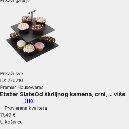
Prikaži galeriju
Prikaži sve
ID: 276210
Premier Housewares
Etažer Slate
Od škriljnog kamena, crni
, …
više
(
110
)
Provjerena kvaliteta
17,40 €
U košaricu