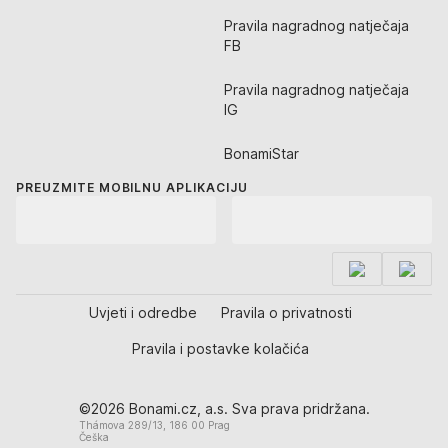
Pravila nagradnog natječaja
FB
Pravila nagradnog natječaja
IG
BonamiStar
PREUZMITE MOBILNU APLIKACIJU
Uvjeti i odredbe
Pravila o privatnosti
Pravila i postavke kolačića
©2026 Bonami.cz, a.s. Sva prava pridržana.
Thámova 289/13, 186 00 Prag
Češka