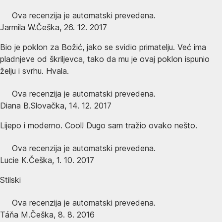
Ova recenzija je automatski prevedena.
Jarmila W.
Češka
,
26. 12. 2017
Bio je poklon za Božić, jako se svidio primatelju. Već ima
pladnjeve od škriljevca, tako da mu je ovaj poklon ispunio
želju i svrhu. Hvala.
Ova recenzija je automatski prevedena.
Diana B.
Slovačka
,
14. 12. 2017
Lijepo i moderno. Cool! Dugo sam tražio ovako nešto.
Ova recenzija je automatski prevedena.
Lucie K.
Češka
,
1. 10. 2017
Stilski
Ova recenzija je automatski prevedena.
Táňa M.
Češka
,
8. 8. 2016