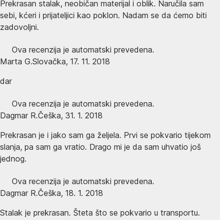
Prekrasan stalak, neobičan materijal i oblik. Naručila sam
sebi, kćeri i prijateljici kao poklon. Nadam se da ćemo biti
zadovoljni.
Ova recenzija je automatski prevedena.
Marta G.
Slovačka
,
17. 11. 2018
dar
Ova recenzija je automatski prevedena.
Dagmar R.
Češka
,
31. 1. 2018
Prekrasan je i jako sam ga željela. Prvi se pokvario tijekom
slanja, pa sam ga vratio. Drago mi je da sam uhvatio još
jednog.
Ova recenzija je automatski prevedena.
Dagmar R.
Češka
,
18. 1. 2018
Stalak je prekrasan. Šteta što se pokvario u transportu.