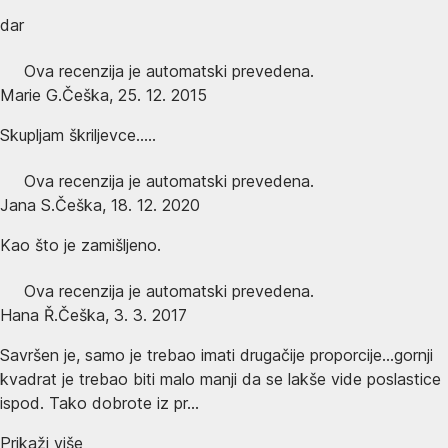
dar
Ova recenzija je automatski prevedena.
Marie G.
Češka
,
25. 12. 2015
Skupljam škriljevce.....
Ova recenzija je automatski prevedena.
Jana S.
Češka
,
18. 12. 2020
Kao što je zamišljeno.
Ova recenzija je automatski prevedena.
Hana Ř.
Češka
,
3. 3. 2017
Savršen je, samo je trebao imati drugačije proporcije...gornji
kvadrat je trebao biti malo manji da se lakše vide poslastice
ispod. Tako dobrote iz pr...
Prikaži više