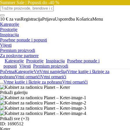
Summer Sale |
Popusti do -40 %
10 € za vas
Registracija
Prijava
Usporedba
Košarica
Menu
Kategorije
Prostorije
Inspiracija
Posebne ponude i popusti
Vijesti
Premium proizvodi
Za poslovne partnere
Kategorije
Prostorije
Inspiracija
Posebne ponude i
popusti
Vijesti
Premium proizvodi
Početna
Kategorije
Vrt
Vrtni namještaj
Vrtne kutije i škrinje za
pohranu
Vrtni ormarići
Vrtni ormarići
...
Vrtne kutije i škrinje za pohranu
Vrtni ormarići
Prikaži galeriju
Prikaži sve
(+3)
ID: 1690512
Keter