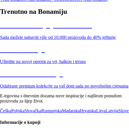
Trenutno na Bonamiju
Summer Sale: popusti do -40%
Sada možete nabaviti više od 10.000 proizvoda do 40% jeftinije
Vrt na sniženju
Uštedite na novoj opremi za vrt, balkon i terasu
Premium na sniženju
Odabrane premium kolekcije za vaš dom sada po povoljnijim cijenama
E-trgovina s dnevnim dozama nove inspiracije i najširom ponudom
proizvoda za lijep život.
Češka
Poljska
Slovačka
Rumunjska
Mađarska
Hrvatska
Litva
Latvija
Slove
Informacije o kupnji