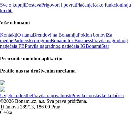
Sve o kupnji
Dostava
Prigovori i povrat
Plaćanje
Kako funkcioniraju
krediti
Više o bonami
Kontakti
O nama
Brendovi na Bonamiju
Poklon bonovi
Za
medije
Partnerski program
Bonami for Business
Pravila nagradnog
natječaja FB
Pravila nagradnog natječaja IG
BonamiStar
Preuzmite mobilnu aplikaciju
Pratite nas na društvenim mrežama
Uvjeti i odredbe
Pravila o privatnosti
Pravila i postavke kolačića
©2026 Bonami.cz, a.s. Sva prava pridržana.
Thámova 289/13, 186 00 Prag
Češka