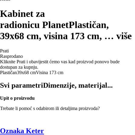
Kabinet za
radionicu Planet
Plastičan,
39x68 cm, visina 173 cm
, …
više
Prati
Rasprodano
Kliknite Prati i obavijestit ćemo vas kad proizvod ponovo bude
dostupan za kupnju.
Plastičan
39x68 cm
Visina 173 cm
Svi parametri
Dimenzije, materijal...
Upit o proizvodu
Trebate li pomoć s odabirom ili detaljima proizvoda?
Oznaka Keter