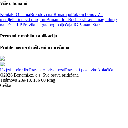
Više o bonami
Kontakti
O nama
Brendovi na Bonamiju
Poklon bonovi
Za
medije
Partnerski program
Bonami for Business
Pravila nagradnog
natječaja FB
Pravila nagradnog natječaja IG
BonamiStar
Preuzmite mobilnu aplikaciju
Pratite nas na društvenim mrežama
Uvjeti i odredbe
Pravila o privatnosti
Pravila i postavke kolačića
©2026 Bonami.cz, a.s. Sva prava pridržana.
Thámova 289/13, 186 00 Prag
Češka