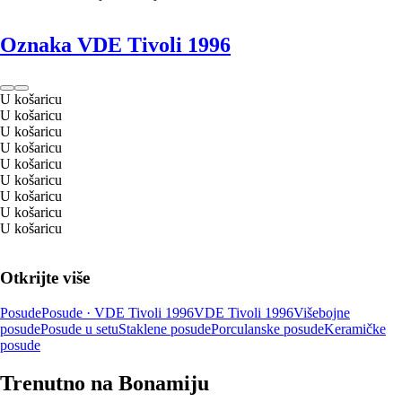
Oznaka VDE Tivoli 1996
U košaricu
U košaricu
U košaricu
U košaricu
U košaricu
U košaricu
U košaricu
U košaricu
U košaricu
Otkrijte više
Posude
Posude · VDE Tivoli 1996
VDE Tivoli 1996
Višebojne
posude
Posude u setu
Staklene posude
Porculanske posude
Keramičke
posude
Trenutno na Bonamiju