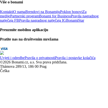
Više o bonami
Kontakti
O nama
Brendovi na Bonamiju
Poklon bonovi
Za
medije
Partnerski program
Bonami for Business
Pravila nagradnog
natječaja FB
Pravila nagradnog natječaja IG
BonamiStar
Preuzmite mobilnu aplikaciju
Pratite nas na društvenim mrežama
Uvjeti i odredbe
Pravila o privatnosti
Pravila i postavke kolačića
©2026 Bonami.cz, a.s. Sva prava pridržana.
Thámova 289/13, 186 00 Prag
Češka