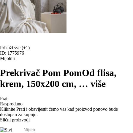
Prikaži sve
(+1)
ID: 1775976
Mijolnir
Prekrivač Pom Pom
Od flisa,
krem, 150x200 cm
, …
više
Prati
Rasprodano
Kliknite Prati i obavijestit ćemo vas kad proizvod ponovo bude
dostupan za kupnju.
Slični proizvodi
Mijolnir