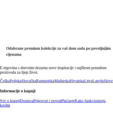
Premium na
sniženju
Odabrane premium kolekcije za vaš dom sada po povoljnijim
cijenama
E-trgovina s dnevnim dozama nove inspiracije i najširom ponudom
proizvoda za lijep život.
Češka
Poljska
Slovačka
Rumunjska
Mađarska
Hrvatska
Litva
Latvija
Slove
Informacije o kupnji
Sve o kupnji
Dostava
Prigovori i povrat
Plaćanje
Kako funkcioniraju
krediti