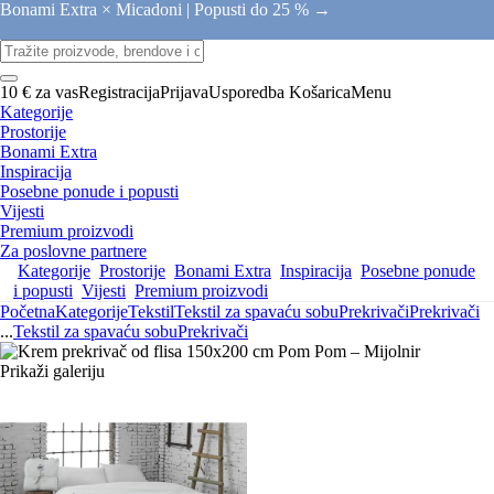
Bonami Extra × Micadoni |
Popusti do 25 % →
10 € za vas
Registracija
Prijava
Usporedba
Košarica
Menu
Kategorije
Prostorije
Bonami Extra
Inspiracija
Posebne ponude i popusti
Vijesti
Premium proizvodi
Za poslovne partnere
Kategorije
Prostorije
Bonami Extra
Inspiracija
Posebne ponude
i popusti
Vijesti
Premium proizvodi
Početna
Kategorije
Tekstil
Tekstil za spavaću sobu
Prekrivači
Prekrivači
...
Tekstil za spavaću sobu
Prekrivači
Prikaži galeriju