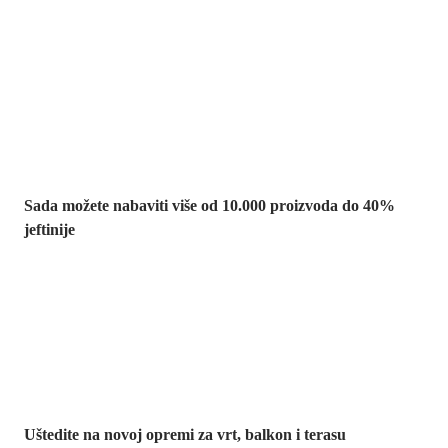
Summer Sale:
popusti do -40%
Sada možete nabaviti više od 10.000 proizvoda do 40%
jeftinije
Vrt na sniženju
Uštedite na novoj opremi za vrt, balkon i terasu