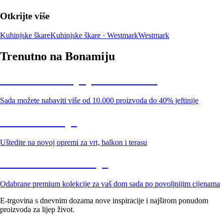
Otkrijte više
Kuhinjske škare
Kuhinjske škare · Westmark
Westmark
Trenutno na Bonamiju
Summer Sale: popusti do -40%
Sada možete nabaviti više od 10.000 proizvoda do 40% jeftinije
Vrt na sniženju
Uštedite na novoj opremi za vrt, balkon i terasu
Premium na sniženju
Odabrane premium kolekcije za vaš dom sada po povoljnijim cijenama
E-trgovina s dnevnim dozama nove inspiracije i najširom ponudom
proizvoda za lijep život.