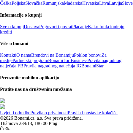
Češka
Poljska
Slovačka
Rumunjska
Mađarska
Hrvatska
Litva
Latvija
Slove
Informacije o kupnji
Sve o kupnji
Dostava
Prigovori i povrat
Plaćanje
Kako funkcioniraju
krediti
Više o bonami
Kontakti
O nama
Brendovi na Bonamiju
Poklon bonovi
Za
medije
Partnerski program
Bonami for Business
Pravila nagradnog
natječaja FB
Pravila nagradnog natječaja IG
BonamiStar
Preuzmite mobilnu aplikaciju
Pratite nas na društvenim mrežama
Uvjeti i odredbe
Pravila o privatnosti
Pravila i postavke kolačića
©2026 Bonami.cz, a.s. Sva prava pridržana.
Thámova 289/13, 186 00 Prag
Češka