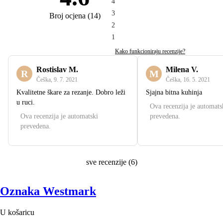
4
3
Broj ocjena
(
14
)
2
1
Kako funkcioniraju recenzije?
Rostislav M.
Milena V.
R
M
Češka
,
9. 7. 2021
Češka
,
16. 5. 2021
Kvalitetne škare za rezanje. Dobro leži
Sjajna bitna kuhinja
u ruci.
Ova recenzija je automats
Ova recenzija je automatski
prevedena.
prevedena.
sve recenzije
(
6
)
Oznaka Westmark
U košaricu