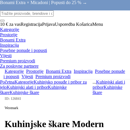
Bonami Extra × Micadoni |
Popusti do 25 % →
10 € za vas
Registracija
Prijava
Usporedba
Košarica
Menu
Kategorije
Prostorije
Bonami Extra
Inspiracija
Posebne ponude i popusti
Vijesti
Premium proizvodi
Za poslovne partnere
Kategorije
Prostorije
Bonami Extra
Inspiracija
Posebne ponude
i popusti
Vijesti
Premium proizvodi
Početna
Kategorije
Kuhinjsko posuđe i pribor za
...
Kuhinjski alati i
jelo
Kuhinjski alati i pribor
Kuhinjske
pribor
Kuhinjske
škare
Kuhinjske škare
škare
ID: 126841
Westmark
Kuhinjske škare Modern