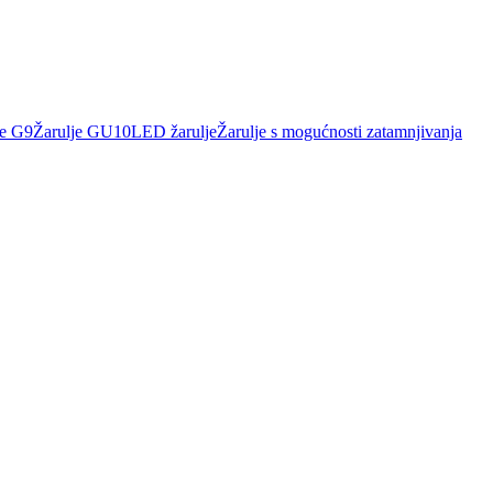
je G9
Žarulje GU10
LED žarulje
Žarulje s mogućnosti zatamnjivanja