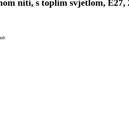
om niti, s toplim svjetlom, E27, 
mah