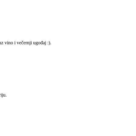
z vino i večernji ugođaj :).
iju.