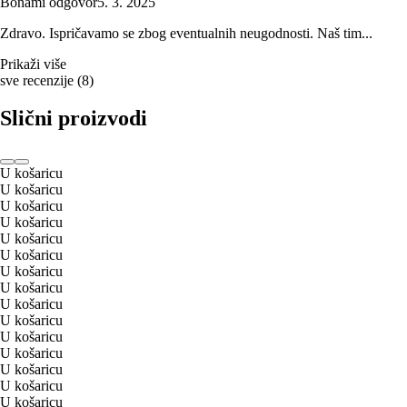
Bonami odgovor
5. 3. 2025
Zdravo. Ispričavamo se zbog eventualnih neugodnosti. Naš tim...
Prikaži više
sve recenzije
(
8
)
Slični proizvodi
U košaricu
U košaricu
U košaricu
U košaricu
U košaricu
U košaricu
U košaricu
U košaricu
U košaricu
U košaricu
U košaricu
U košaricu
U košaricu
U košaricu
U košaricu