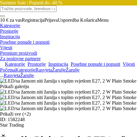
Summer Sale |
Popusti do -40 %
10 € za vas
Registracija
Prijava
Usporedba
Košarica
Menu
Kategorije
Prostorije
Inspiracija
Posebne ponude i popusti
Vijesti
Premium proizvodi
Za poslovne partnere
Kategorije
Prostorije
Inspiracija
Posebne ponude i popusti
Vijesti
Početna
Kategorije
Rasvjeta
Žarulje
Žarulje
...
Rasvjeta
Žarulje
Prikaži galeriju
Prikaži sve
(+2)
ID: 1582248
Star Trading