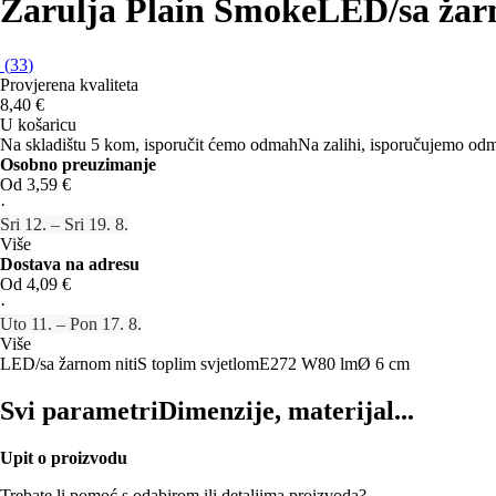
Žarulja Plain Smoke
LED/sa žarn
(
33
)
Provjerena kvaliteta
8,40 €
U košaricu
Na skladištu 5 kom, isporučit ćemo odmah
Na zalihi, isporučujemo od
Osobno preuzimanje
Od 3,59 €
·
Sri 12. – Sri 19. 8.
Više
Dostava na adresu
Od 4,09 €
·
Uto 11. – Pon 17. 8.
Više
LED/sa žarnom niti
S toplim svjetlom
E27
2 W
80 lm
Ø 6 cm
Svi parametri
Dimenzije, materijal...
Upit o proizvodu
Trebate li pomoć s odabirom ili detaljima proizvoda?