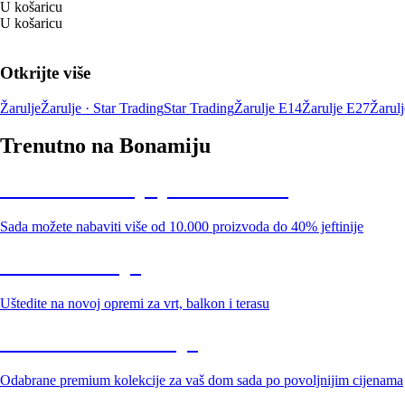
U košaricu
U košaricu
Otkrijte više
Žarulje
Žarulje · Star Trading
Star Trading
Žarulje E14
Žarulje E27
Žarul
Trenutno na Bonamiju
Summer Sale: popusti do -40%
Sada možete nabaviti više od 10.000 proizvoda do 40% jeftinije
Vrt na sniženju
Uštedite na novoj opremi za vrt, balkon i terasu
Premium na sniženju
Odabrane premium kolekcije za vaš dom sada po povoljnijim cijenama