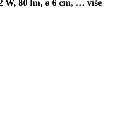
2 W, 80 lm, ø 6 cm
, …
više