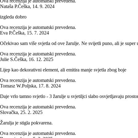
Ova recenzija je automatski prevedena.
Nataša P.
Češka
,
14. 9. 2024
izgleda dobro
Ova recenzija je automatski prevedena.
Eva P.
Češka
,
15. 7. 2024
Očekivao sam više svjetla od ove žarulje. Ne svijetli puno, ali je super u
Ova recenzija je automatski prevedena.
Julie S.
Češka
,
16. 12. 2025
Lijep kao dekorativni element, ali emitira manje svjetla zbog boje
Ova recenzija je automatski prevedena.
Tomasz W.
Poljska
,
17. 8. 2024
Daje vrlo tamno svjetlo - 3 žarulje u svjetiljci slabo osvjetljavaju prostor
Ova recenzija je automatski prevedena.
Slovačka
,
25. 2. 2025
Žarulja je stigla pokvarena.
Ova recenzija je automatski prevedena.