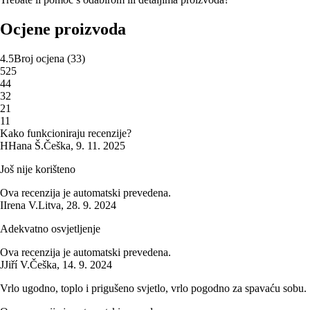
Ocjene proizvoda
4.5
Broj ocjena
(
33
)
5
25
4
4
3
2
2
1
1
1
Kako funkcioniraju recenzije?
H
Hana Š.
Češka
,
9. 11. 2025
Još nije korišteno
Ova recenzija je automatski prevedena.
I
Irena V.
Litva
,
28. 9. 2024
Adekvatno osvjetljenje
Ova recenzija je automatski prevedena.
J
Jiří V.
Češka
,
14. 9. 2024
Vrlo ugodno, toplo i prigušeno svjetlo, vrlo pogodno za spavaću sobu.