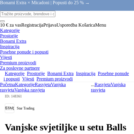
Bonami Extra × Micadoni |
Popusti do 25 % →
10 € za vas
Registracija
Prijava
Usporedba
Košarica
Menu
Kategorije
Prostorije
Bonami Extra
Inspiracija
Posebne ponude i popusti
Vijesti
Premium proizvodi
Za poslovne partnere
Kategorije
Prostorije
Bonami Extra
Inspiracija
Posebne ponude
i popusti
Vijesti
Premium proizvodi
Početna
Kategorije
Rasvjeta
Vanjska
...
Rasvjeta
Vanjska
rasvjeta
Vanjska rasvjeta
rasvjeta
ID: 148361
Star Trading
Vanjske svjetiljke u setu Balls