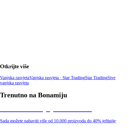
U KOŠARICU
Otkrijte više
Vanjska rasvjeta
Vanjska rasvjeta · Star Trading
Star Trading
Sive
vanjska rasvjeta
Trenutno na Bonamiju
Summer Sale: popusti do -40%
Sada možete nabaviti više od 10.000 proizvoda do 40% jeftinije