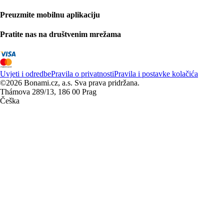
Preuzmite mobilnu aplikaciju
Pratite nas na društvenim mrežama
Uvjeti i odredbe
Pravila o privatnosti
Pravila i postavke kolačića
©2026 Bonami.cz, a.s. Sva prava pridržana.
Thámova 289/13, 186 00 Prag
Češka