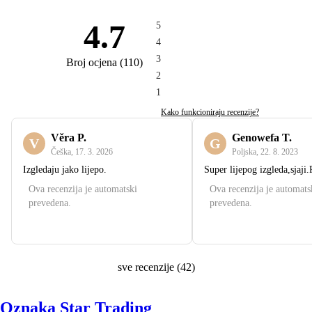
4.7
5
4
3
Broj ocjena
(
110
)
2
1
Kako funkcioniraju recenzije?
Věra P.
Genowefa T.
V
G
Češka
,
17. 3. 2026
Poljska
,
22. 8. 2023
Izgledaju jako lijepo.
Super lijepog izgleda,sjaji
Ova recenzija je automatski
Ova recenzija je automats
prevedena.
prevedena.
sve recenzije
(
42
)
Oznaka Star Trading