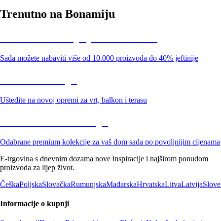
Trenutno na Bonamiju
Summer Sale: popusti do -40%
Sada možete nabaviti više od 10.000 proizvoda do 40% jeftinije
Vrt na sniženju
Uštedite na novoj opremi za vrt, balkon i terasu
Premium na sniženju
Odabrane premium kolekcije za vaš dom sada po povoljnijim cijenama
E-trgovina s dnevnim dozama nove inspiracije i najširom ponudom
proizvoda za lijep život.
Češka
Poljska
Slovačka
Rumunjska
Mađarska
Hrvatska
Litva
Latvija
Slove
Informacije o kupnji