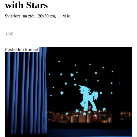
with Stars
Svjetleće, na zidu, 20x30 cm
, …
više
(
24
)
Posljednji komadi