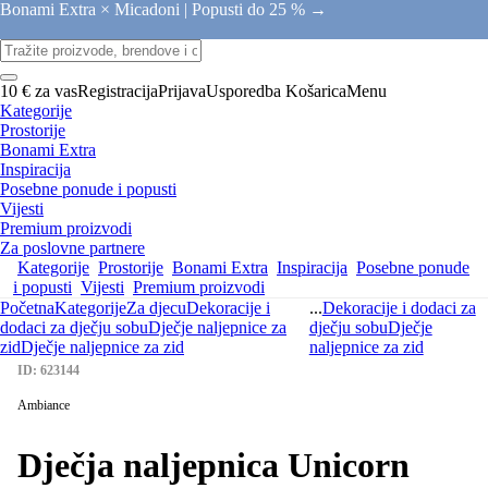
Bonami Extra × Micadoni |
Popusti do 25 % →
10 € za vas
Registracija
Prijava
Usporedba
Košarica
Menu
Kategorije
Prostorije
Bonami Extra
Inspiracija
Posebne ponude i popusti
Vijesti
Premium proizvodi
Za poslovne partnere
Kategorije
Prostorije
Bonami Extra
Inspiracija
Posebne ponude
i popusti
Vijesti
Premium proizvodi
Početna
Kategorije
Za djecu
Dekoracije i
...
Dekoracije i dodaci za
dodaci za dječju sobu
Dječje naljepnice za
dječju sobu
Dječje
zid
Dječje naljepnice za zid
naljepnice za zid
ID: 623144
Ambiance
Dječja naljepnica Unicorn