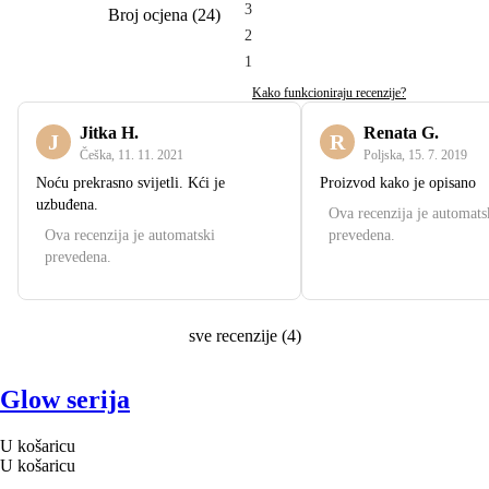
3
Broj ocjena
(
24
)
2
1
Kako funkcioniraju recenzije?
Jitka H.
Renata G.
J
R
Češka
,
11. 11. 2021
Poljska
,
15. 7. 2019
Noću prekrasno svijetli. Kći je
Proizvod kako je opisano
uzbuđena.
Ova recenzija je automats
Ova recenzija je automatski
prevedena.
prevedena.
sve recenzije
(
4
)
Glow serija
U košaricu
U košaricu