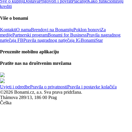
Sve o kupnji
Dostava
Prigovori i povrat
Plaćanje
Kako funkcioniraju
krediti
Više o bonami
Kontakti
O nama
Brendovi na Bonamiju
Poklon bonovi
Za
medije
Partnerski program
Bonami for Business
Pravila nagradnog
natječaja FB
Pravila nagradnog natječaja IG
BonamiStar
Preuzmite mobilnu aplikaciju
Pratite nas na društvenim mrežama
Uvjeti i odredbe
Pravila o privatnosti
Pravila i postavke kolačića
©2026 Bonami.cz, a.s. Sva prava pridržana.
Thámova 289/13, 186 00 Prag
Češka