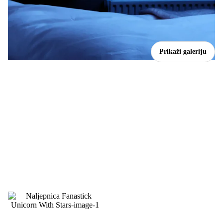
Prikaži galeriju