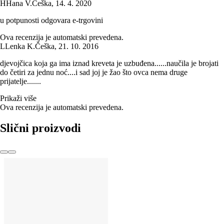
H
Hana V.
Češka
,
14. 4. 2020
u potpunosti odgovara e-trgovini
Ova recenzija je automatski prevedena.
L
Lenka K.
Češka
,
21. 10. 2016
djevojčica koja ga ima iznad kreveta je uzbuđena......naučila je brojati
do četiri za jednu noć....i sad joj je žao što ovca nema druge
prijatelje.......
Prikaži više
Ova recenzija je automatski prevedena.
Slični proizvodi