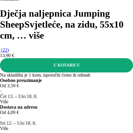
Dječja naljepnica Jumping
Sheep
Svjetleće, na zidu, 55x10
cm
, …
više
(
22
)
13,90 €
U KOŠARICU
Na skladištu je 1 kom, isporučiti ćemo ih odmah
Osobno preuzimanje
Od 3,59 €
·
Čet 13. – Uto 18. 8.
Više
Dostava na adresu
Od 4,09 €
·
Sri 12. – Uto 18. 8.
Više