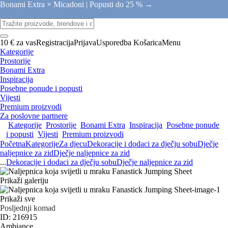
Bonami Extra × Micadoni |
Popusti do 25 % →
10 € za vas
Registracija
Prijava
Usporedba
Košarica
Menu
Kategorije
Prostorije
Bonami Extra
Inspiracija
Posebne ponude i popusti
Vijesti
Premium proizvodi
Za poslovne partnere
Kategorije
Prostorije
Bonami Extra
Inspiracija
Posebne ponude
i popusti
Vijesti
Premium proizvodi
Početna
Kategorije
Za djecu
Dekoracije i dodaci za dječju sobu
Dječje
naljepnice za zid
Dječje naljepnice za zid
...
Dekoracije i dodaci za dječju sobu
Dječje naljepnice za zid
Prikaži galeriju
Prikaži sve
Posljednji komad
ID: 216915
Ambiance