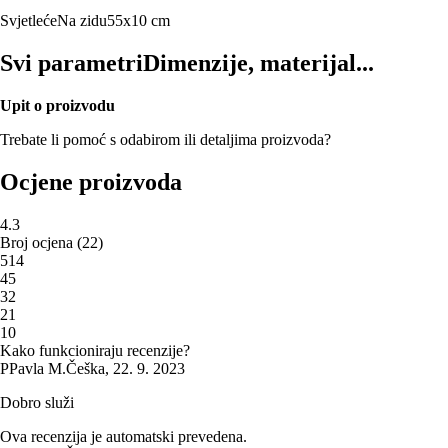
Svjetleće
Na zidu
55x10 cm
Svi parametri
Dimenzije, materijal...
Upit o proizvodu
Trebate li pomoć s odabirom ili detaljima proizvoda?
Ocjene proizvoda
4.3
Broj ocjena
(
22
)
5
14
4
5
3
2
2
1
1
0
Kako funkcioniraju recenzije?
P
Pavla M.
Češka
,
22. 9. 2023
Dobro služi
Ova recenzija je automatski prevedena.