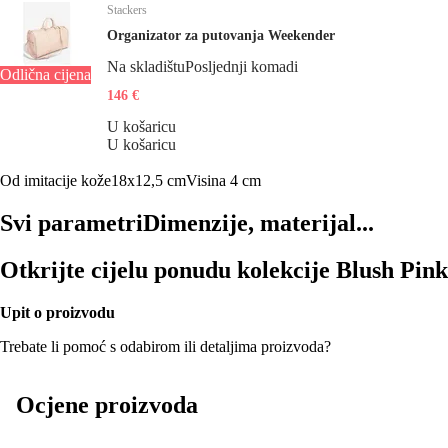
Stackers
Organizator za putovanja Weekender
Na skladištu
Posljednji komadi
Odlična cijena
146 €
U košaricu
U košaricu
Od imitacije kože
18x12,5 cm
Visina 4 cm
Svi parametri
Dimenzije, materijal...
Otkrijte cijelu ponudu kolekcije Blush Pink
Upit o proizvodu
Trebate li pomoć s odabirom ili detaljima proizvoda?
Ocjene proizvoda