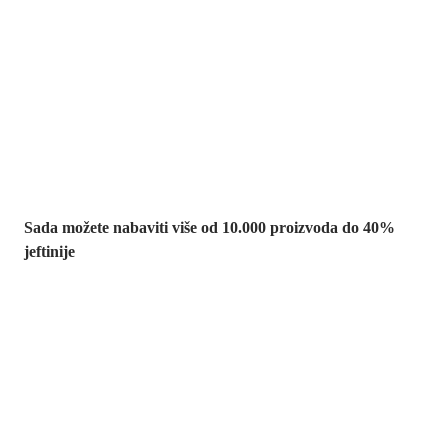
Summer Sale:
popusti do -40%
Sada možete nabaviti više od 10.000 proizvoda do 40%
jeftinije
Vrt na sniženju