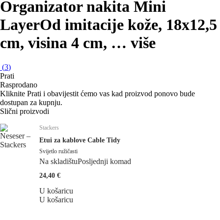
Organizator nakita Mini
Layer
Od imitacije kože, 18x12,5
cm, visina 4 cm
, …
više
(
3
)
Prati
Rasprodano
Kliknite Prati i obavijestit ćemo vas kad proizvod ponovo bude
dostupan za kupnju.
Slični proizvodi
Stackers
Etui za kablove Cable Tidy
Svijetlo ružičasti
Na skladištu
Posljednji komad
24,40 €
U košaricu
U košaricu