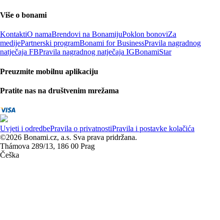
Više o bonami
Kontakti
O nama
Brendovi na Bonamiju
Poklon bonovi
Za
medije
Partnerski program
Bonami for Business
Pravila nagradnog
natječaja FB
Pravila nagradnog natječaja IG
BonamiStar
Preuzmite mobilnu aplikaciju
Pratite nas na društvenim mrežama
Uvjeti i odredbe
Pravila o privatnosti
Pravila i postavke kolačića
©2026 Bonami.cz, a.s. Sva prava pridržana.
Thámova 289/13, 186 00 Prag
Češka