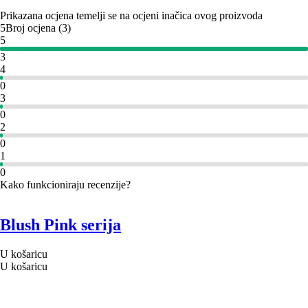
Prikazana ocjena temelji se na ocjeni inačica ovog proizvoda
5
Broj ocjena
(
3
)
5
3
4
0
3
0
2
0
1
0
Kako funkcioniraju recenzije?
Blush Pink serija
U košaricu
U košaricu