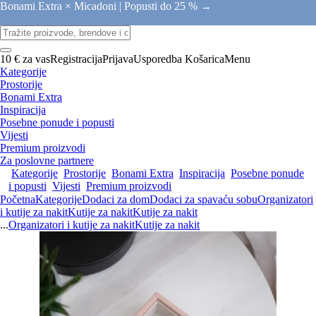
Bonami Extra × Micadoni |
Popusti do 25 % →
10 € za vas
Registracija
Prijava
Usporedba
Košarica
Menu
Kategorije
Prostorije
Bonami Extra
Inspiracija
Posebne ponude i popusti
Vijesti
Premium proizvodi
Za poslovne partnere
Kategorije
Prostorije
Bonami Extra
Inspiracija
Posebne ponude
i popusti
Vijesti
Premium proizvodi
Početna
Kategorije
Dodaci za dom
Dodaci za spavaću sobu
Organizatori
i kutije za nakit
Kutije za nakit
Kutije za nakit
...
Organizatori i kutije za nakit
Kutije za nakit