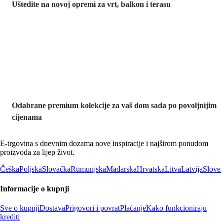
Uštedite na novoj opremi za vrt, balkon i terasu
Premium na
sniženju
Odabrane premium kolekcije za vaš dom sada po povoljnijim
cijenama
E-trgovina s dnevnim dozama nove inspiracije i najširom ponudom
proizvoda za lijep život.
Češka
Poljska
Slovačka
Rumunjska
Mađarska
Hrvatska
Litva
Latvija
Slove
Informacije o kupnji
Sve o kupnji
Dostava
Prigovori i povrat
Plaćanje
Kako funkcioniraju
krediti