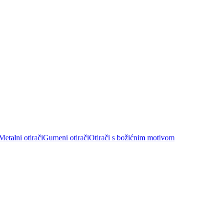
Metalni otirači
Gumeni otirači
Otirači s božićnim motivom