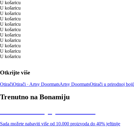
U košaricu
U košaricu
U košaricu
U košaricu
U košaricu
U košaricu
U košaricu
U košaricu
U košaricu
U košaricu
U košaricu
Otkrijte više
Otirači
Otirači · Artsy Doormats
Artsy Doormats
Otirači u prirodnoj boji
Trenutno na Bonamiju
Summer Sale: popusti do -40%
Sada možete nabaviti više od 10.000 proizvoda do 40% jeftinije