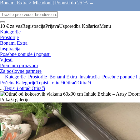
Bonami Extra × Micadoni |
Popusti do 25 % →
10 € za vas
Registracija
Prijava
Usporedba
Košarica
Menu
Kategorije
Prostorije
Bonami Extra
Inspiracija
Posebne ponude i popusti
Vijesti
Premium proizvodi
Za poslovne partnere
Kategorije
Prostorije
Bonami Extra
Inspiracija
Posebne ponude i 
Početna
Kategorije
Tepisi i otirači
Otirači
Otirači
...
Tepisi i otirači
Otirači
Prikaži galeriju