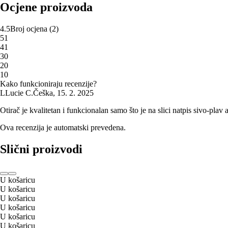
Ocjene proizvoda
4.5
Broj ocjena
(
2
)
5
1
4
1
3
0
2
0
1
0
Kako funkcioniraju recenzije?
L
Lucie C.
Češka
,
15. 2. 2025
Otirač je kvalitetan i funkcionalan samo što je na slici natpis sivo-plav a
Ova recenzija je automatski prevedena.
Slični proizvodi
U košaricu
U košaricu
U košaricu
U košaricu
U košaricu
U košaricu