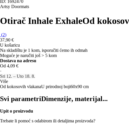
ID: 1692470
Artsy Doormats
Otirač Inhale Exhale
Od kokosovi
(
2
)
37,90 €
U košaricu
Na skladištu je 1 kom, isporučiti ćemo ih odmah
Moguće je naručiti još > 5 kom
Dostava na adresu
Od 4,09 €
·
Sri 12. – Uto 18. 8.
Više
Od kokosovih vlakana
U prirodnoj boji
60x90 cm
Svi parametri
Dimenzije, materijal...
Upit o proizvodu
Trebate li pomoć s odabirom ili detaljima proizvoda?