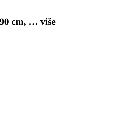
x90 cm
, …
više