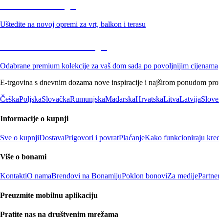
Vrt na sniženju
Uštedite na novoj opremi za vrt, balkon i terasu
Premium na sniženju
Odabrane premium kolekcije za vaš dom sada po povoljnijim cijenama
E-trgovina s dnevnim dozama nove inspiracije i najširom ponudom proiz
Češka
Poljska
Slovačka
Rumunjska
Mađarska
Hrvatska
Litva
Latvija
Slove
Informacije o kupnji
Sve o kupnji
Dostava
Prigovori i povrat
Plaćanje
Kako funkcioniraju kred
Više o bonami
Kontakti
O nama
Brendovi na Bonamiju
Poklon bonovi
Za medije
Partne
Preuzmite mobilnu aplikaciju
Pratite nas na društvenim mrežama