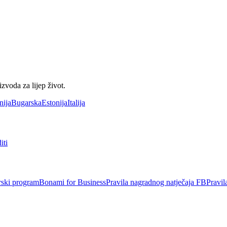
voda za lijep život.
nija
Bugarska
Estonija
Italija
iti
rski program
Bonami for Business
Pravila nagradnog natječaja FB
Pravil