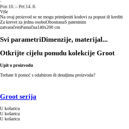
·
Pon 10. – Pet 14. 8.
Više
Na ovaj proizvod se ne mogu primijeniti kodovi za popust ili krediti
Za krevet za jednu osobu
Obostrana
S patentnim
zatvaračem
Pamučna
140x200 cm
Svi parametri
Dimenzije, materijal...
Otkrijte cijelu ponudu kolekcije Groot
Upit o proizvodu
Trebate li pomoć s odabirom ili detaljima proizvoda?
Groot serija
U košaricu
U košaricu
U košaricu