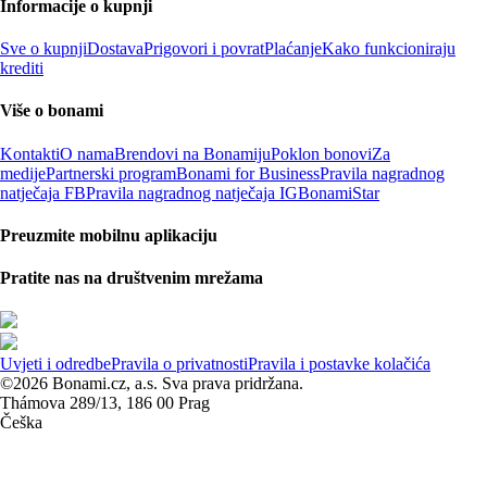
Informacije o kupnji
Sve o kupnji
Dostava
Prigovori i povrat
Plaćanje
Kako funkcioniraju
krediti
Više o bonami
Kontakti
O nama
Brendovi na Bonamiju
Poklon bonovi
Za
medije
Partnerski program
Bonami for Business
Pravila nagradnog
natječaja FB
Pravila nagradnog natječaja IG
BonamiStar
Preuzmite mobilnu aplikaciju
Pratite nas na društvenim mrežama
Uvjeti i odredbe
Pravila o privatnosti
Pravila i postavke kolačića
©2026 Bonami.cz, a.s. Sva prava pridržana.
Thámova 289/13, 186 00 Prag
Češka