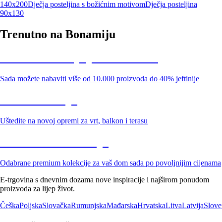
140x200
Dječja posteljina s božićnim motivom
Dječja posteljina
90x130
Trenutno na Bonamiju
Summer Sale: popusti do -40%
Sada možete nabaviti više od 10.000 proizvoda do 40% jeftinije
Vrt na sniženju
Uštedite na novoj opremi za vrt, balkon i terasu
Premium na sniženju
Odabrane premium kolekcije za vaš dom sada po povoljnijim cijenama
E-trgovina s dnevnim dozama nove inspiracije i najširom ponudom
proizvoda za lijep život.
Češka
Poljska
Slovačka
Rumunjska
Mađarska
Hrvatska
Litva
Latvija
Slove