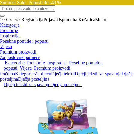
Summer Sale |
Popusti do -40 %
10 € za vas
Registracija
Prijava
Usporedba
Košarica
Menu
Kategorije
Prostorije
Inspiracija
Posebne ponude i popusti
Vijesti
Premium proizvodi
Za poslovne partnere
Kategorije
Prostorije
Inspiracija
Posebne ponude i
popusti
Vijesti
Premium proizvodi
Početna
Kategorije
Za djecu
Dječji tekstil
Dječji tekstil za spavanje
Dječja
posteljina
Dječja posteljina
...
Dječji tekstil za spavanje
Dječja posteljina