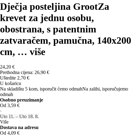
Dječja posteljina Groot
Za
krevet za jednu osobu,
obostrana, s patentnim
zatvaračem, pamučna, 140x200
cm
, …
više
24,20 €
Prethodna cijena:
26,90 €
Uštedite 2,70 €
U košaricu
Na skladištu 5 kom, isporučit ćemo odmah
Na zalihi, isporučujemo
odmah
Osobno preuzimanje
Od 3,59 €
·
Uto 11. – Uto 18. 8.
Više
Dostava na adresu
Od 4,09 €