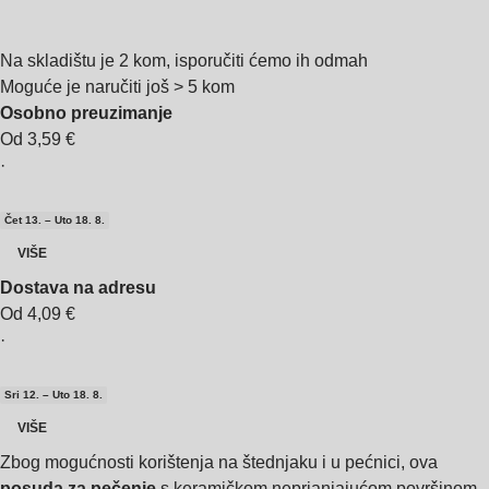
Na skladištu je 2 kom, isporučiti ćemo ih odmah
Moguće je naručiti još > 5 kom
Osobno preuzimanje
Od 3,59 €
·
Čet 13. – Uto 18. 8.
VIŠE
Dostava na adresu
Od 4,09 €
·
Sri 12. – Uto 18. 8.
VIŠE
Zbog mogućnosti korištenja na štednjaku i u pećnici, ova
posuda za pečenje
s keramičkom neprianjajućom površinom