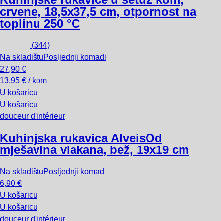
crvene, 18,5x37,5 cm, otpornost na
toplinu 250 °C
(
344
)
Na skladištu
Posljednji komadi
27,90 €
13,95 € / kom
U košaricu
U košaricu
douceur d'intérieur
Kuhinjska rukavica Alveis
Od
mješavina vlakana, bež, 19x19 cm
Na skladištu
Posljednji komad
6,90 €
U košaricu
U košaricu
douceur d'intérieur