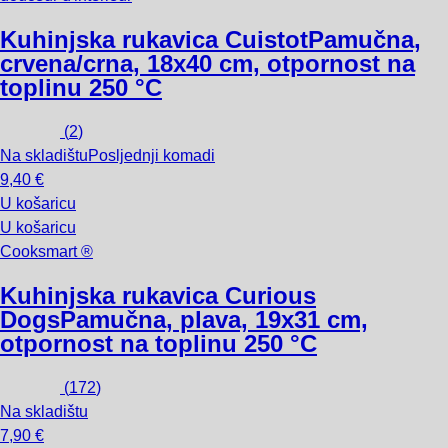
Kuhinjska rukavica Cuistot
Pamučna,
crvena/crna, 18x40 cm, otpornost na
toplinu 250 °C
(
2
)
Na skladištu
Posljednji komadi
9,40 €
U košaricu
U košaricu
Cooksmart ®
Kuhinjska rukavica Curious
Dogs
Pamučna, plava, 19x31 cm,
otpornost na toplinu 250 °C
(
172
)
Na skladištu
7,90 €