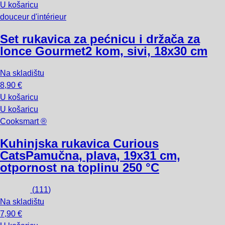
U košaricu
douceur d'intérieur
Set rukavica za pećnicu i držača za
lonce Gourmet
2 kom, sivi, 18x30 cm
Na skladištu
8,90 €
U košaricu
U košaricu
Cooksmart ®
Kuhinjska rukavica Curious
Cats
Pamučna, plava, 19x31 cm,
otpornost na toplinu 250 °C
(
111
)
Na skladištu
7,90 €