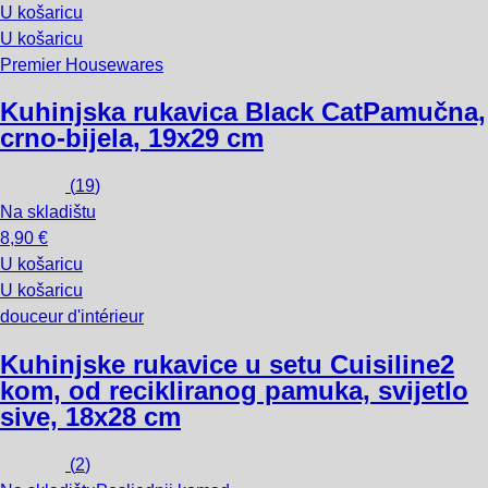
U košaricu
U košaricu
Premier Housewares
Kuhinjska rukavica Black Cat
Pamučna,
crno-bijela, 19x29 cm
(
19
)
Na skladištu
8,90 €
U košaricu
U košaricu
douceur d'intérieur
Kuhinjske rukavice u setu Cuisiline
2
kom, od recikliranog pamuka, svijetlo
sive, 18x28 cm
(
2
)