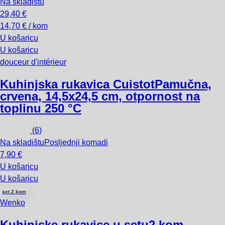
Na skladištu
29,40 €
14,70 € / kom
U košaricu
U košaricu
douceur d'intérieur
Kuhinjska rukavica Cuistot
Pamučna,
crvena, 14,5x24,5 cm, otpornost na
toplinu 250 °C
(
6
)
Na skladištu
Posljednji komadi
7,90 €
U košaricu
U košaricu
set 2 kom
Wenko
Kuhinjske rukavice u setu
2 kom,