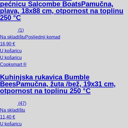
pećnicu Salcombe Boats
Pamučna,
plava, 18x88 cm, otpornost na toplinu
250 °C
(
1
)
Na skladištu
Posljednji komad
16,90 €
U košaricu
U košaricu
Cooksmart ®
Kuhinjska rukavica Bumble
Bees
Pamučna, žuta /bež, 19x31 cm,
otpornost na toplinu 250 °C
(
47
)
Na skladištu
11,40 €
U košaricu