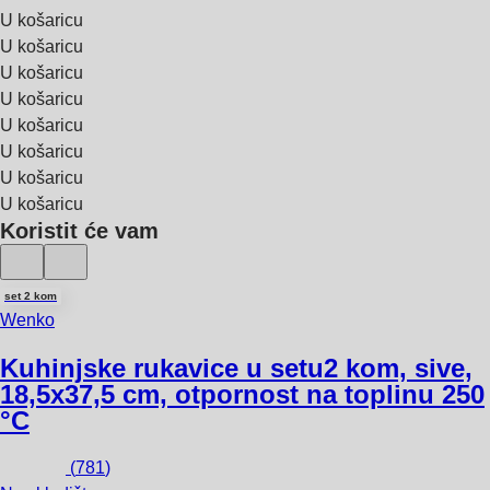
U košaricu
U košaricu
U košaricu
U košaricu
U košaricu
U košaricu
U košaricu
U košaricu
Koristit će vam
set 2 kom
Wenko
Kuhinjske rukavice u setu
2 kom, sive,
18,5x37,5 cm, otpornost na toplinu 250
°C
(
781
)