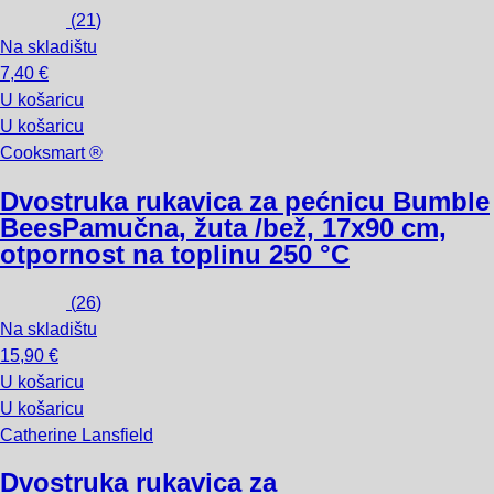
(
21
)
Na skladištu
7,40 €
U košaricu
U košaricu
Cooksmart ®
Dvostruka rukavica za pećnicu Bumble
Bees
Pamučna, žuta /bež, 17x90 cm,
otpornost na toplinu 250 °C
(
26
)
Na skladištu
15,90 €
U košaricu
U košaricu
Catherine Lansfield
Dvostruka rukavica za