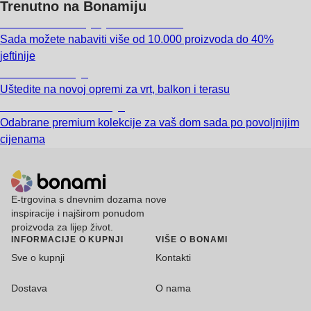
Trenutno na Bonamiju
Summer Sale: popusti do -40%
Sada možete nabaviti više od 10.000 proizvoda do 40%
jeftinije
Vrt na sniženju
Uštedite na novoj opremi za vrt, balkon i terasu
Premium na sniženju
Odabrane premium kolekcije za vaš dom sada po povoljnijim
cijenama
E-trgovina s dnevnim dozama nove
inspiracije i najširom ponudom
proizvoda za lijep život.
INFORMACIJE O KUPNJI
VIŠE O BONAMI
Sve o kupnji
Kontakti
Dostava
O nama