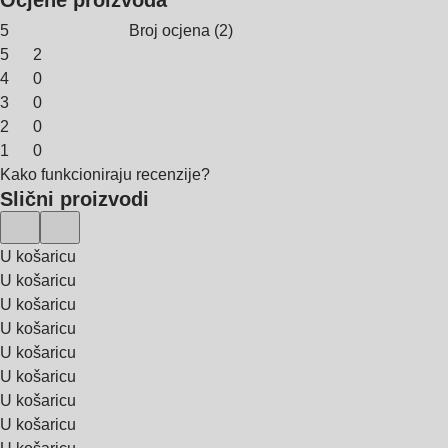
5
Broj ocjena
(
2
)
5
2
4
0
3
0
2
0
1
0
Kako funkcioniraju recenzije?
Slični proizvodi
U košaricu
U košaricu
U košaricu
U košaricu
U košaricu
U košaricu
U košaricu
U košaricu