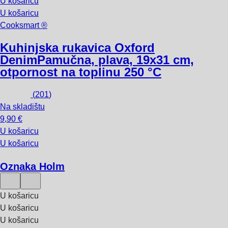
U košaricu
U košaricu
Cooksmart ®
Kuhinjska rukavica Oxford
Denim
Pamučna, plava, 19x31 cm,
otpornost na toplinu 250 °C
(
201
)
Na skladištu
9,90 €
U košaricu
U košaricu
Oznaka Holm
U košaricu
U košaricu
U košaricu