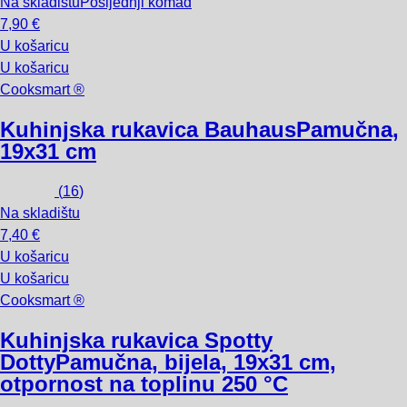
Na skladištu
Posljednji komad
7,90 €
U košaricu
U košaricu
Cooksmart ®
Kuhinjska rukavica Bauhaus
Pamučna,
19x31 cm
(
16
)
Na skladištu
7,40 €
U košaricu
U košaricu
Cooksmart ®
Kuhinjska rukavica Spotty
Dotty
Pamučna, bijela, 19x31 cm,
otpornost na toplinu 250 °C