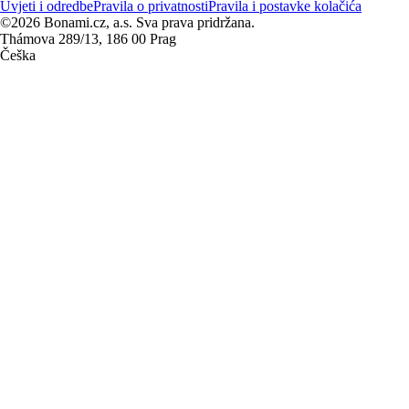
Uvjeti i odredbe
Pravila o privatnosti
Pravila i postavke kolačića
©2026 Bonami.cz, a.s. Sva prava pridržana.
Thámova 289/13, 186 00 Prag
Češka