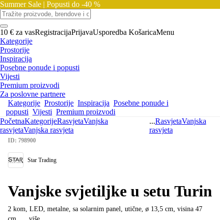
Summer Sale |
Popusti do -40 %
10 € za vas
Registracija
Prijava
Usporedba
Košarica
Menu
Kategorije
Prostorije
Inspiracija
Posebne ponude i popusti
Vijesti
Premium proizvodi
Za poslovne partnere
Kategorije
Prostorije
Inspiracija
Posebne ponude i
popusti
Vijesti
Premium proizvodi
Početna
Kategorije
Rasvjeta
Vanjska
...
Rasvjeta
Vanjska
rasvjeta
Vanjska rasvjeta
rasvjeta
ID: 798900
Star Trading
Vanjske svjetiljke u setu Turin
2 kom, LED, metalne, sa solarnim panel, utične, ø 13,5 cm, visina 47
cm
, …
više