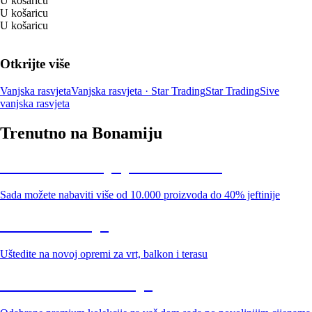
U košaricu
U košaricu
U košaricu
Otkrijte više
Vanjska rasvjeta
Vanjska rasvjeta · Star Trading
Star Trading
Sive
vanjska rasvjeta
Trenutno na Bonamiju
Summer Sale: popusti do -40%
Sada možete nabaviti više od 10.000 proizvoda do 40% jeftinije
Vrt na sniženju
Uštedite na novoj opremi za vrt, balkon i terasu
Premium na sniženju