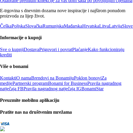
Odabrane premium kolekcije za vaš dom sada po povoljnijim cijenama
E-trgovina s dnevnim dozama nove inspiracije i najširom ponudom
proizvoda za lijep život.
Češka
Poljska
Slovačka
Rumunjska
Mađarska
Hrvatska
Litva
Latvija
Slove
Informacije o kupnji
Sve o kupnji
Dostava
Prigovori i povrat
Plaćanje
Kako funkcioniraju
krediti
Više o bonami
Kontakti
O nama
Brendovi na Bonamiju
Poklon bonovi
Za
medije
Partnerski program
Bonami for Business
Pravila nagradnog
natječaja FB
Pravila nagradnog natječaja IG
BonamiStar
Preuzmite mobilnu aplikaciju
Pratite nas na društvenim mrežama