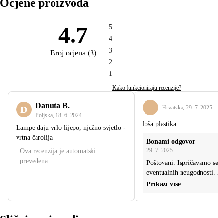
Ocjene proizvoda
4.7
5
4
3
Broj ocjena
(
3
)
2
1
Kako funkcioniraju recenzije?
Danuta B.
D
Hrvatska
,
29. 7. 2025
Poljska
,
18. 6. 2024
loša plastika
Lampe daju vrlo lijepo, nježno svjetlo -
vrtna čarolija
Bonami odgovor
29. 7. 2025
Ova recenzija je automatski
prevedena.
Poštovani. Ispričavamo s
eventualnih neugodnosti. 
Prikaži više