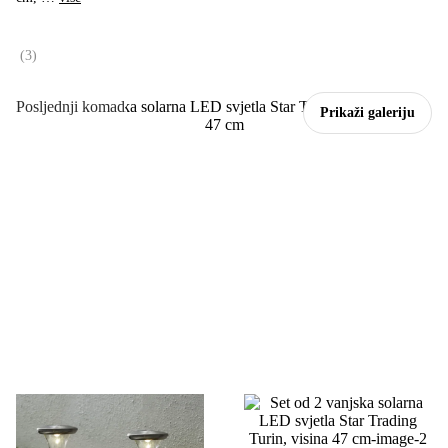
(
3
)
Posljednji komad
Prikaži galeriju