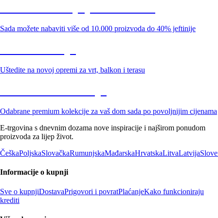
Summer Sale: popusti do -40%
Sada možete nabaviti više od 10.000 proizvoda do 40% jeftinije
Vrt na sniženju
Uštedite na novoj opremi za vrt, balkon i terasu
Premium na sniženju
Odabrane premium kolekcije za vaš dom sada po povoljnijim cijenama
E-trgovina s dnevnim dozama nove inspiracije i najširom ponudom
proizvoda za lijep život.
Češka
Poljska
Slovačka
Rumunjska
Mađarska
Hrvatska
Litva
Latvija
Slove
Informacije o kupnji
Sve o kupnji
Dostava
Prigovori i povrat
Plaćanje
Kako funkcioniraju
krediti