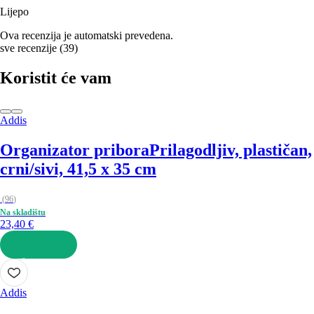
Lijepo
Ova recenzija je automatski prevedena.
sve recenzije
(
39
)
Koristit će vam
Addis
Organizator pribora
Prilagodljiv, plastičan,
crni/sivi, 41,5 x 35 cm
(
96
)
Na skladištu
23,40 €
U KOŠARICU
Addis