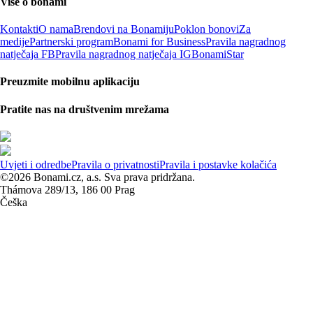
Više o bonami
Kontakti
O nama
Brendovi na Bonamiju
Poklon bonovi
Za
medije
Partnerski program
Bonami for Business
Pravila nagradnog
natječaja FB
Pravila nagradnog natječaja IG
BonamiStar
Preuzmite mobilnu aplikaciju
Pratite nas na društvenim mrežama
Uvjeti i odredbe
Pravila o privatnosti
Pravila i postavke kolačića
©2026 Bonami.cz, a.s. Sva prava pridržana.
Thámova 289/13, 186 00 Prag
Češka