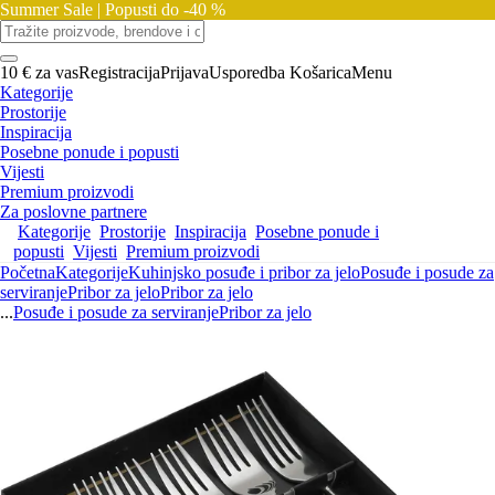
Summer Sale |
Popusti do -40 %
10 € za vas
Registracija
Prijava
Usporedba
Košarica
Menu
Kategorije
Prostorije
Inspiracija
Posebne ponude i popusti
Vijesti
Premium proizvodi
Za poslovne partnere
Kategorije
Prostorije
Inspiracija
Posebne ponude i
popusti
Vijesti
Premium proizvodi
Početna
Kategorije
Kuhinjsko posuđe i pribor za jelo
Posuđe i posude za
serviranje
Pribor za jelo
Pribor za jelo
...
Posuđe i posude za serviranje
Pribor za jelo