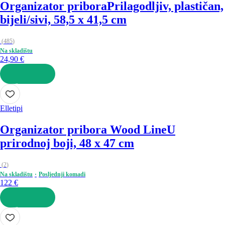
Organizator pribora
Prilagodljiv, plastičan,
bijeli/sivi, 58,5 x 41,5 cm
(
485
)
Na skladištu
24,90 €
U KOŠARICU
Elletipi
Organizator pribora Wood Line
U
prirodnoj boji, 48 x 47 cm
(
2
)
Na skladištu
Posljednji komadi
122 €
U KOŠARICU