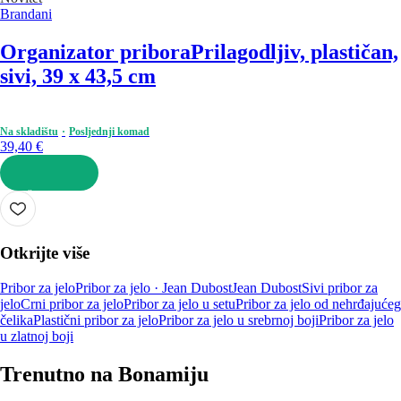
Brandani
Organizator pribora
Prilagodljiv, plastičan,
sivi, 39 x 43,5 cm
Na skladištu
Posljednji komad
39,40 €
U KOŠARICU
Otkrijte više
Pribor za jelo
Pribor za jelo · Jean Dubost
Jean Dubost
Sivi pribor za
jelo
Crni pribor za jelo
Pribor za jelo u setu
Pribor za jelo od nehrđajućeg
čelika
Plastični pribor za jelo
Pribor za jelo u srebrnoj boji
Pribor za jelo
u zlatnoj boji
Trenutno na Bonamiju