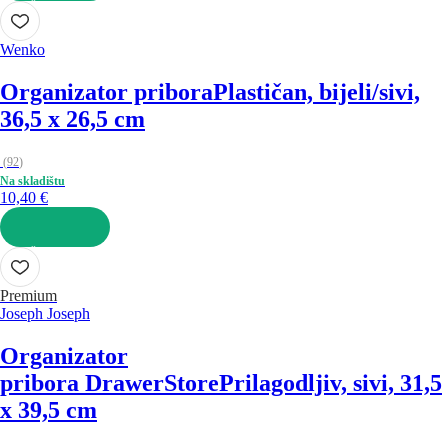
U KOŠARICU
Wenko
Organizator pribora
Plastičan, bijeli/sivi,
36,5 x 26,5 cm
(
92
)
Na skladištu
10,40 €
U KOŠARICU
Premium
Joseph Joseph
Organizator
pribora DrawerStore
Prilagodljiv, sivi, 31,5
x 39,5 cm