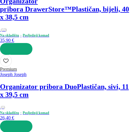
Organizator
pribora DrawerStore™
Plastičan, bijeli, 40
x 38,5 cm
(
13
)
Na skladištu
Posljednji komad
35,90 €
U KOŠARICU
Premium
Joseph Joseph
Organizator pribora Duo
Plastičan, sivi, 11
x 39,5 cm
(
1
)
Na skladištu
Posljednji komad
26,40 €