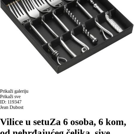
Prikaži galeriju
Prikaži sve
ID: 119347
Jean Dubost
Vilice u setu
Za 6 osoba, 6 kom,
od nehrđajućeg čelika, sive
, …