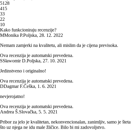
5
128
4
15
3
3
2
2
1
0
Kako funkcioniraju recenzije?
M
Monika P.
Poljska
,
28. 12. 2022
Nemam zamjerki na kvalitetu, ali mislim da je cijena previsoka.
Ova recenzija je automatski prevedena.
S
Sławomir D.
Poljska
,
27. 10. 2021
Jedinstveno i originalno!
Ova recenzija je automatski prevedena.
D
Dagmar F.
Češka
,
1. 6. 2021
nevjerojatno!
Ova recenzija je automatski prevedena.
Andrea Š.
Slovačka
,
5. 5. 2021
Pribor za jelo je kvalitetan, nekonvencionalan, zanimljiv, samo je šteta
što uz njega ne idu male žličice. Bilo bi mi zadovoljstvo.