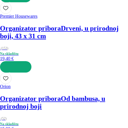
U KOŠARICU
Premier Housewares
Organizator pribora
Drveni, u prirodnoj
boji, 43 x 31 cm
(
153
)
Na skladištu
19,40 €
U KOŠARICU
Orion
Organizator pribora
Od bambusa, u
prirodnoj boji
(
52
)
Na skladištu