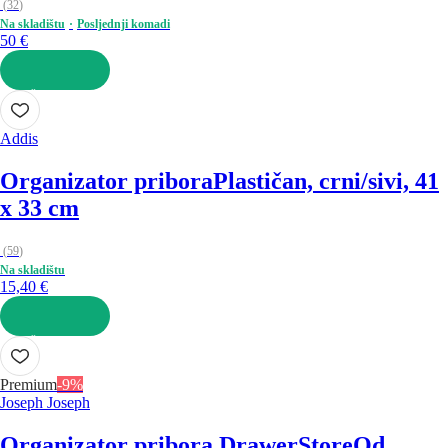
(
32
)
Na skladištu
Posljednji komadi
50 €
U KOŠARICU
Addis
Organizator pribora
Plastičan, crni/sivi, 41
x 33 cm
(
59
)
Na skladištu
15,40 €
U KOŠARICU
Premium
-9%
Joseph Joseph
Organizator pribora DrawerStore
Od