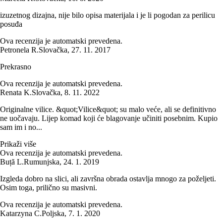
izuzetnog dizajna, nije bilo opisa materijala i je li pogodan za perilicu
posuđa
Ova recenzija je automatski prevedena.
Petronela R.
Slovačka
,
27. 11. 2017
Prekrasno
Ova recenzija je automatski prevedena.
Renata K.
Slovačka
,
8. 11. 2022
Originalne vilice. &quot;Vilice&quot; su malo veće, ali se definitivno
ne uočavaju. Lijep komad koji će blagovanje učiniti posebnim. Kupio
sam im i no...
Prikaži više
Ova recenzija je automatski prevedena.
Buță L.
Rumunjska
,
24. 1. 2019
Izgleda dobro na slici, ali završna obrada ostavlja mnogo za poželjeti.
Osim toga, prilično su masivni.
Ova recenzija je automatski prevedena.
Katarzyna C.
Poljska
,
7. 1. 2020