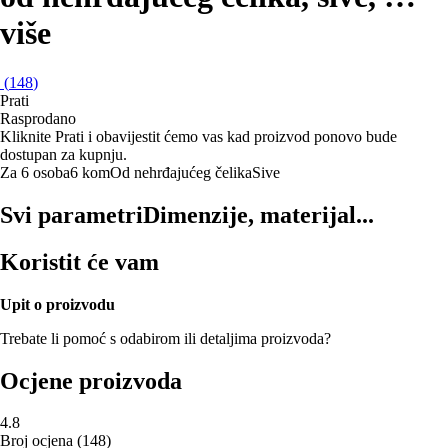
više
(
148
)
Prati
Rasprodano
Kliknite Prati i obavijestit ćemo vas kad proizvod ponovo bude
dostupan za kupnju.
Za 6 osoba
6 kom
Od nehrđajućeg čelika
Sive
Svi parametri
Dimenzije, materijal...
Koristit će vam
Upit o proizvodu
Trebate li pomoć s odabirom ili detaljima proizvoda?
Ocjene proizvoda
4.8
Broj ocjena
(
148
)