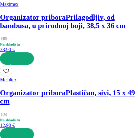
Maximex
Organizator pribora
Prilagodljiv, od
bambusa, u prirodnoj boji, 38,5 x 36 cm
(
48
)
Na skladištu
33,90 €
U KOŠARICU
Metaltex
Organizator pribora
Plastičan, sivi, 15 x 49
cm
(
16
)
Na skladištu
12,90 €