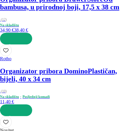
bambusa, u prirodnoj boji, 17,5 x 38 cm
(
12
)
Na skladištu
34,90 €
38,40 €
U KOŠARICU
Rotho
Organizator pribora Domino
Plastičan,
bijeli, 40 x 34 cm
(
10
)
Na skladištu
Posljednji komadi
11,40 €
U KOŠARICU
Novitet