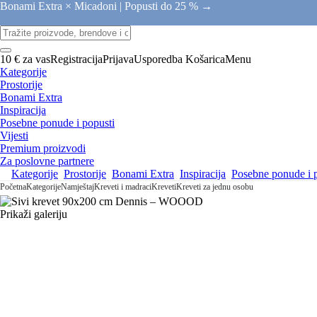
Bonami Extra × Micadoni |
Popusti do 25 % →
10 € za vas
Registracija
Prijava
Usporedba
Košarica
Menu
Kategorije
Prostorije
Bonami Extra
Inspiracija
Posebne ponude i popusti
Vijesti
Premium proizvodi
Za poslovne partnere
Kategorije
Prostorije
Bonami Extra
Inspiracija
Posebne ponude i 
Početna
Kategorije
Namještaj
Kreveti i madraci
Kreveti
Kreveti za jednu osobu
Prikaži galeriju