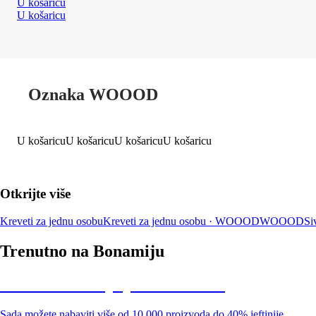
U košaricu
U košaricu
Oznaka WOOOD
U košaricu
U košaricu
U košaricu
U košaricu
Otkrijte više
Kreveti za jednu osobu
Kreveti za jednu osobu · WOOOD
WOOOD
Si
Trenutno na Bonamiju
Summer Sale: popusti do -40%
Sada možete nabaviti više od 10.000 proizvoda do 40% jeftinije