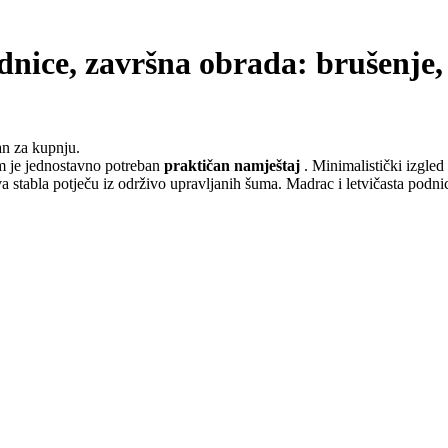
nice, završna obrada: brušenje, 
an za kupnju.
vam je jednostavno potreban
praktičan namještaj
. Minimalistički izgled 
a stabla potječu iz održivo upravljanih šuma. Madrac i letvičasta podn