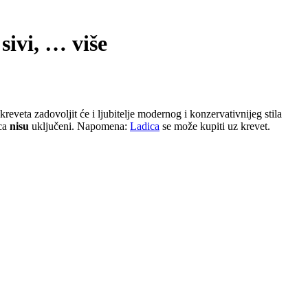
sivi
, …
više
kreveta zadovoljit će i ljubitelje modernog i konzervativnijeg stila
ica
nisu
uključeni. Napomena:
Ladica
se može kupiti uz krevet.