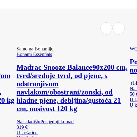
Samo na Bonamiju
W
Bonami Essentials
Po
Madrac Snooze Balance
90x200 cm,
no
ivom
tvrd/srednje tvrd, od pjene, s
odstranjivom
(
1
Na 
,
navlakom/obostrani/zonski, od
50 
20 kg
hladne pjene, debljina/gustoća 21
U k
U k
cm, nosivost 120 kg
Na skladištu
Posljednji komad
319 €
U košaricu