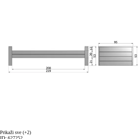
Prikaži sve
(+2)
ID: 627252