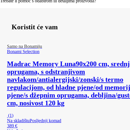
Trebate li pomoć s odabirom ili detaljima proizvoda?
Koristit će vam
Samo na Bonamiju
Bonami Selection
Madrac Memory Luna
90x200 cm, srednje
oprugama, s odstranjivom
navlakom/antialergijski/zonski/s termo
regulacijom, od hladne pjene/od memori
pjene/s džepnim oprugama, debljina/gust
cm, nosivost 120 kg
(
1
)
Na skladištu
Posljednji komad
389 €