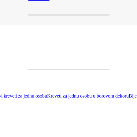
vi kreveti za jednu osobu
Kreveti za jednu osobu u borovom dekoru
Bije