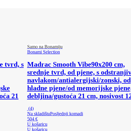
Samo na Bonamiju
Bonami Selection
 tvrd, s
Madrac Smooth Vibe
90x200 cm,
srednje tvrd, od pjene, s odstranj
navlakom/antialergijski/zonski, od
jske
hladne pjene/od memorijske pjene
oća 21
debljina/gustoća 21 cm, nosivost 1
(
4
)
Na skladištu
Posljednji komadi
504 €
U košaricu
U košaricu