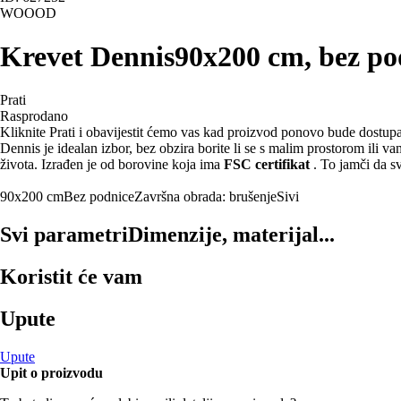
WOOOD
Krevet Dennis
90x200 cm, bez pod
Prati
Rasprodano
Kliknite Prati i obavijestit ćemo vas kad proizvod ponovo bude dostup
Dennis je idealan izbor, bez obzira borite li se s malim prostorom ili 
života. Izrađen je od borovine koja ima
FSC certifikat
. To jamči da sv
90x200 cm
Bez podnice
Završna obrada: brušenje
Sivi
Svi parametri
Dimenzije, materijal...
Koristit će vam
Upute
Upute
Upit o proizvodu