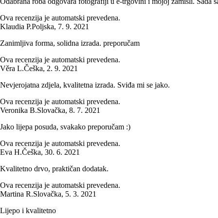
Odabrana roba odgovara fotografiji u e-trgovini i mojoj zamisli. Sada s
Ova recenzija je automatski prevedena.
Klaudia P.
Poljska
,
7. 9. 2021
Zanimljiva forma, solidna izrada. preporučam
Ova recenzija je automatski prevedena.
Věra L.
Češka
,
2. 9. 2021
Nevjerojatna zdjela, kvalitetna izrada. Sviđa mi se jako.
Ova recenzija je automatski prevedena.
Veronika B.
Slovačka
,
8. 7. 2021
Jako lijepa posuda, svakako preporučam :)
Ova recenzija je automatski prevedena.
Eva H.
Češka
,
30. 6. 2021
Kvalitetno drvo, praktičan dodatak.
Ova recenzija je automatski prevedena.
Martina R.
Slovačka
,
5. 3. 2021
Lijepo i kvalitetno