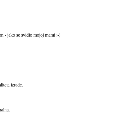
n - jako se svidio mojoj mami :-)
iteta izrade.
nalna.