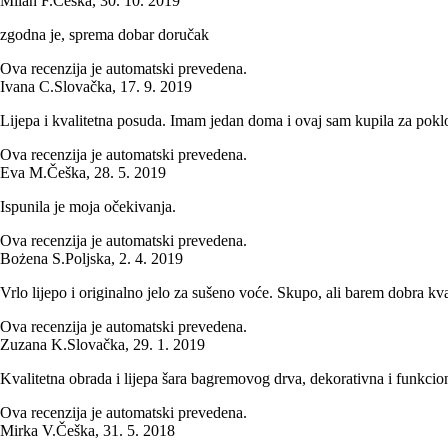
Milan F.
Češka
,
30. 10. 2019
zgodna je, sprema dobar doručak
Ova recenzija je automatski prevedena.
Ivana C.
Slovačka
,
17. 9. 2019
Lijepa i kvalitetna posuda. Imam jedan doma i ovaj sam kupila za poklo
Ova recenzija je automatski prevedena.
Eva M.
Češka
,
28. 5. 2019
Ispunila je moja očekivanja.
Ova recenzija je automatski prevedena.
Bożena S.
Poljska
,
2. 4. 2019
Vrlo lijepo i originalno jelo za sušeno voće. Skupo, ali barem dobra kval
Ova recenzija je automatski prevedena.
Zuzana K.
Slovačka
,
29. 1. 2019
Kvalitetna obrada i lijepa šara bagremovog drva, dekorativna i funkcio
Ova recenzija je automatski prevedena.
Mirka V.
Češka
,
31. 5. 2018