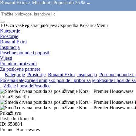
Bonami Extra × Micadoni |
Popusti do 25 % →
10 € za vas
Registracija
Prijava
Usporedba
Košarica
Menu
Kategorije
Prostorije
Bonami Extra
Inspiracija
Posebne ponude i popusti
Vijesti
Premium proizvodi
Za poslovne partnere
Kategorije
Prostorije
Bonami Extra
Inspiracija
Posebne ponude i 
Početna
Kategorije
Kuhinjsko posuđe i pribor za jelo
Posuđe i posude za 
...
Zdjele i posude
Posudice
Prikaži galeriju
Prikaži sve
Posljednji komadi
ID: 658884
Premier Housewares