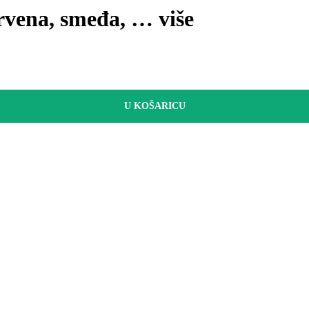
drvena, smeđa
, …
više
U KOŠARICU