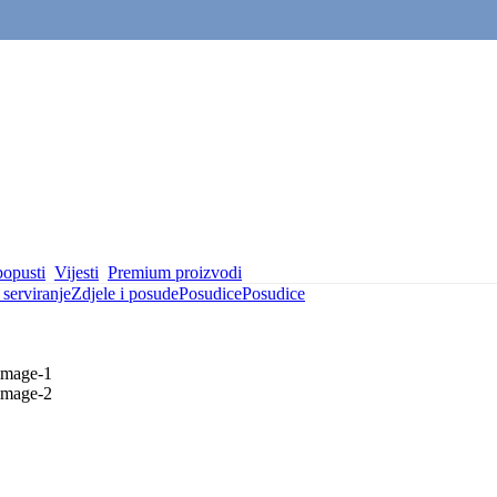
popusti
Vijesti
Premium proizvodi
serviranje
Zdjele i posude
Posudice
Posudice