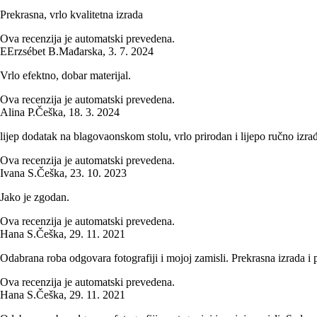
Prekrasna, vrlo kvalitetna izrada
Ova recenzija je automatski prevedena.
E
Erzsébet B.
Mađarska
,
3. 7. 2024
Vrlo efektno, dobar materijal.
Ova recenzija je automatski prevedena.
Alina P.
Češka
,
18. 3. 2024
lijep dodatak na blagovaonskom stolu, vrlo prirodan i lijepo ručno izra
Ova recenzija je automatski prevedena.
Ivana S.
Češka
,
23. 10. 2023
Jako je zgodan.
Ova recenzija je automatski prevedena.
Hana S.
Češka
,
29. 11. 2021
Odabrana roba odgovara fotografiji i mojoj zamisli. Prekrasna izrada i pu
Ova recenzija je automatski prevedena.
Hana S.
Češka
,
29. 11. 2021