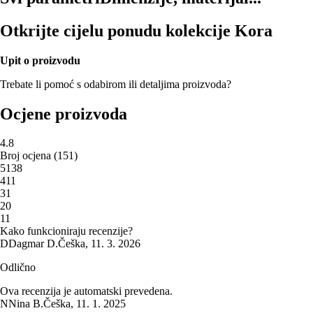
Otkrijte cijelu ponudu kolekcije Kora
Upit o proizvodu
Trebate li pomoć s odabirom ili detaljima proizvoda?
Ocjene proizvoda
4.8
Broj ocjena
(
151
)
5
138
4
11
3
1
2
0
1
1
Kako funkcioniraju recenzije?
D
Dagmar D.
Češka
,
11. 3. 2026
Odlično
Ova recenzija je automatski prevedena.
N
Nina B.
Češka
,
11. 1. 2025