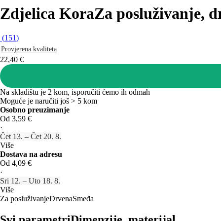
Zdjelica Kora
Za posluživanje, 
(
151
)
Provjerena kvaliteta
22,40 €
Na skladištu je 2 kom, isporučiti ćemo ih odmah
Moguće je naručiti još > 5 kom
Osobno preuzimanje
Od 3,59 €
·
Čet 13. – Čet 20. 8.
Više
Dostava na adresu
Od 4,09 €
·
Sri 12. – Uto 18. 8.
Više
Za posluživanje
Drvena
Smeđa
Svi parametri
Dimenzije, materijal...