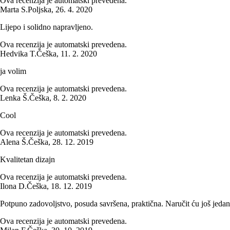
Ova recenzija je automatski prevedena.
Marta S.
Poljska
,
26. 4. 2020
Lijepo i solidno napravljeno.
Ova recenzija je automatski prevedena.
Hedvika T.
Češka
,
11. 2. 2020
ja volim
Ova recenzija je automatski prevedena.
Lenka Š.
Češka
,
8. 2. 2020
Cool
Ova recenzija je automatski prevedena.
Alena Š.
Češka
,
28. 12. 2019
Kvalitetan dizajn
Ova recenzija je automatski prevedena.
Ilona D.
Češka
,
18. 12. 2019
Potpuno zadovoljstvo, posuda savršena, praktična. Naručit ću još jeda
Ova recenzija je automatski prevedena.