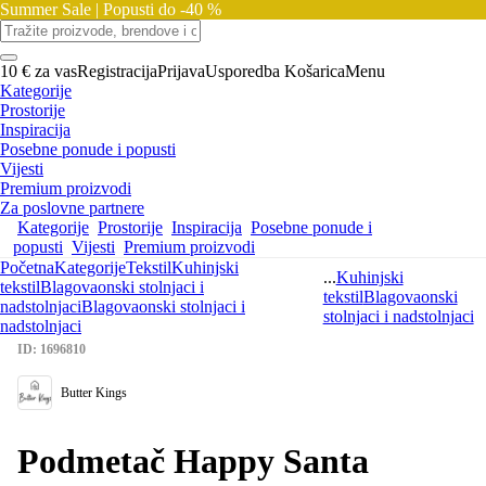
Summer Sale |
Popusti do -40 %
10 € za vas
Registracija
Prijava
Usporedba
Košarica
Menu
Kategorije
Prostorije
Inspiracija
Posebne ponude i popusti
Vijesti
Premium proizvodi
Za poslovne partnere
Kategorije
Prostorije
Inspiracija
Posebne ponude i
popusti
Vijesti
Premium proizvodi
Početna
Kategorije
Tekstil
Kuhinjski
...
Kuhinjski
tekstil
Blagovaonski stolnjaci i
tekstil
Blagovaonski
nadstolnjaci
Blagovaonski stolnjaci i
stolnjaci i nadstolnjaci
nadstolnjaci
ID: 1696810
Butter Kings
Podmetač Happy Santa