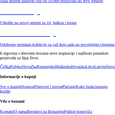
Sada možete nabaviti više od 10.000 proizvoda do 40% jeftinije
Vrt na sniženju
Uštedite na novoj opremi za vrt, balkon i terasu
Premium na sniženju
Odabrane premium kolekcije za vaš dom sada po povoljnijim cijenama
E-trgovina s dnevnim dozama nove inspiracije i najširom ponudom
proizvoda za lijep život.
Češka
Poljska
Slovačka
Rumunjska
Mađarska
Hrvatska
Litva
Latvija
Slove
Informacije o kupnji
Sve o kupnji
Dostava
Prigovori i povrat
Plaćanje
Kako funkcioniraju
krediti
Više o bonami
Kontakti
O nama
Brendovi na Bonamiju
Poklon bonovi
Za