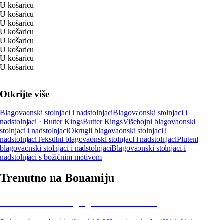
U košaricu
U košaricu
U košaricu
U košaricu
U košaricu
U košaricu
U košaricu
U košaricu
Otkrijte više
Blagovaonski stolnjaci i nadstolnjaci
Blagovaonski stolnjaci i
nadstolnjaci · Butter Kings
Butter Kings
Višebojni blagovaonski
stolnjaci i nadstolnjaci
Okrugli blagovaonski stolnjaci i
nadstolnjaci
Tekstilni blagovaonski stolnjaci i nadstolnjaci
Pluteni
blagovaonski stolnjaci i nadstolnjaci
Blagovaonski stolnjaci i
nadstolnjaci s božićnim motivom
Trenutno na Bonamiju
Summer Sale: popusti do -40%