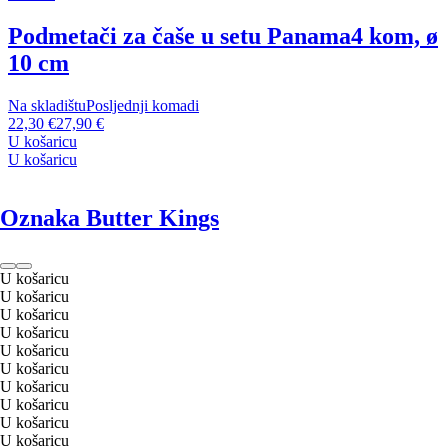
Podmetači za čaše u setu Panama
4 kom, ø
10 cm
Na skladištu
Posljednji komadi
22,30 €
27,90 €
U košaricu
U košaricu
Oznaka Butter Kings
U košaricu
U košaricu
U košaricu
U košaricu
U košaricu
U košaricu
U košaricu
U košaricu
U košaricu
U košaricu