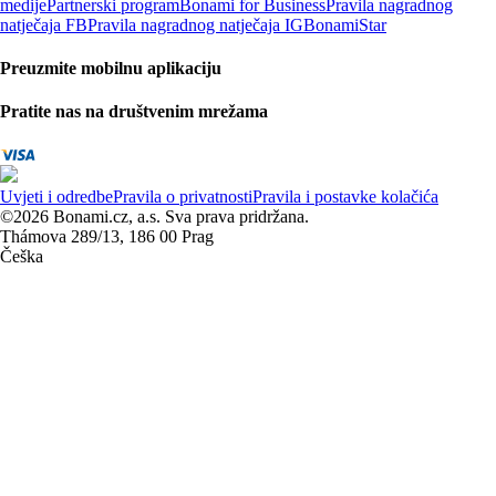
medije
Partnerski program
Bonami for Business
Pravila nagradnog
natječaja FB
Pravila nagradnog natječaja IG
BonamiStar
Preuzmite mobilnu aplikaciju
Pratite nas na društvenim mrežama
Uvjeti i odredbe
Pravila o privatnosti
Pravila i postavke kolačića
©2026 Bonami.cz, a.s. Sva prava pridržana.
Thámova 289/13, 186 00 Prag
Češka