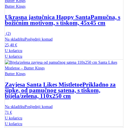
Butter Kings
Ukrasna jastučnica Happy Santa
Pamučna, s
božićnim motivom, s tiskom, 45x45 cm
(
2
)
Na skladištu
Posljednji komad
25,40 €
U košaricu
U košaricu
Butter Kings
Zavjesa Santa Likes Mistletoe
Prikladno za
šipke, od pamučnog satena, s tiskom,
bijela/zelena, 110x250 cm
Na skladištu
Posljednji komad
71 €
U košaricu
U košaricu