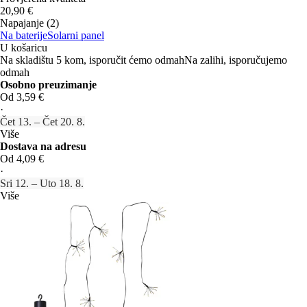
20,90 €
Napajanje (2)
Na baterije
Solarni panel
U košaricu
Na skladištu 5 kom, isporučit ćemo odmah
Na zalihi, isporučujemo
odmah
Osobno preuzimanje
Od 3,59 €
·
Čet 13. – Čet 20. 8.
Više
Dostava na adresu
Od 4,09 €
·
Sri 12. – Uto 18. 8.
Više