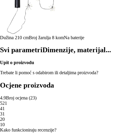
Dužina 210 cm
Broj žarulja 8 kom
Na baterije
Svi parametri
Dimenzije, materijal...
Upit o proizvodu
Trebate li pomoć s odabirom ili detaljima proizvoda?
Ocjene proizvoda
4.9
Broj ocjena
(
23
)
5
21
4
1
3
1
2
0
1
0
Kako funkcioniraju recenzije?