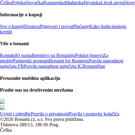
Češka
Poljska
Slovačka
Rumunjska
Mađarska
Hrvatska
Litva
Latvija
Slove
Informacije o kupnji
Sve o kupnji
Dostava
Prigovori i povrat
Plaćanje
Kako funkcioniraju
krediti
Više o bonami
Kontakti
O nama
Brendovi na Bonamiju
Poklon bonovi
Za
medije
Partnerski program
Bonami for Business
Pravila nagradnog
natječaja FB
Pravila nagradnog natječaja IG
BonamiStar
Preuzmite mobilnu aplikaciju
Pratite nas na društvenim mrežama
Uvjeti i odredbe
Pravila o privatnosti
Pravila i postavke kolačića
©2026 Bonami.cz, a.s. Sva prava pridržana.
Thámova 289/13, 186 00 Prag
Češka