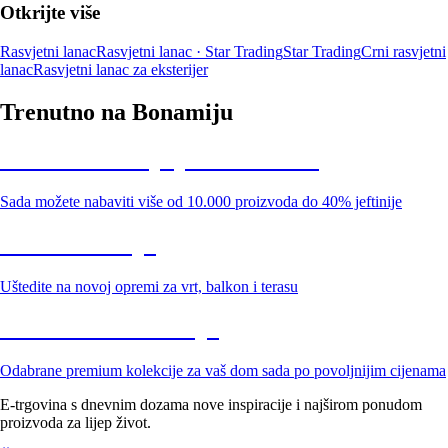
Otkrijte više
Rasvjetni lanac
Rasvjetni lanac · Star Trading
Star Trading
Crni rasvjetni
lanac
Rasvjetni lanac za eksterijer
Trenutno na Bonamiju
Summer Sale: popusti do -40%
Sada možete nabaviti više od 10.000 proizvoda do 40% jeftinije
Vrt na sniženju
Uštedite na novoj opremi za vrt, balkon i terasu
Premium na sniženju
Odabrane premium kolekcije za vaš dom sada po povoljnijim cijenama
E-trgovina s dnevnim dozama nove inspiracije i najširom ponudom
proizvoda za lijep život.