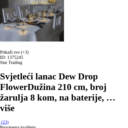
Prikaži sve
(+3)
ID: 1375245
Star Trading
Svjetleći lanac Dew Drop
Flower
Dužina 210 cm, broj
žarulja 8 kom, na baterije
, …
više
(
23
)
Provjerena kvaliteta