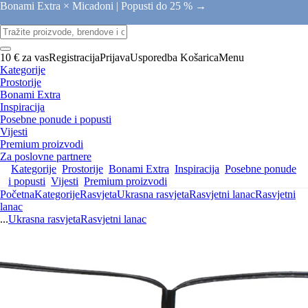
Bonami Extra × Micadoni |
Popusti do 25 % →
10 € za vas
Registracija
Prijava
Usporedba
Košarica
Menu
Kategorije
Prostorije
Bonami Extra
Inspiracija
Posebne ponude i popusti
Vijesti
Premium proizvodi
Za poslovne partnere
Kategorije
Prostorije
Bonami Extra
Inspiracija
Posebne ponude
i popusti
Vijesti
Premium proizvodi
Početna
Kategorije
Rasvjeta
Ukrasna rasvjeta
Rasvjetni lanac
Rasvjetni
lanac
...
Ukrasna rasvjeta
Rasvjetni lanac