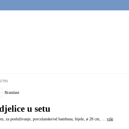
67793
Brandani
djelice u setu
m, za posluživanje, porculanske/od bambusa, bijele, ø 28 cm
, …
više