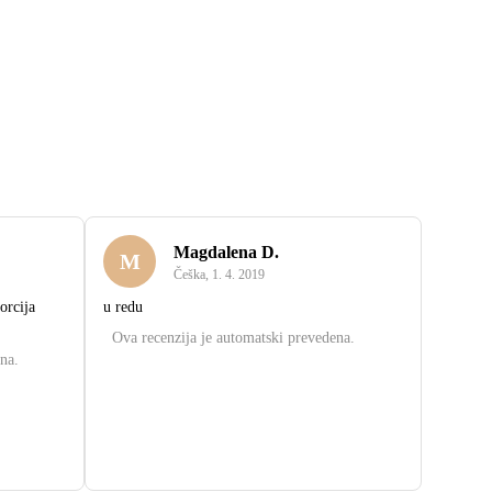
Magdalena D.
M
Češka
,
1. 4. 2019
orcija
u redu
Ova recenzija je automatski prevedena.
na.