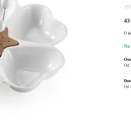
(
71
43
U k
Na 
Oso
Od 
Dos
Od 