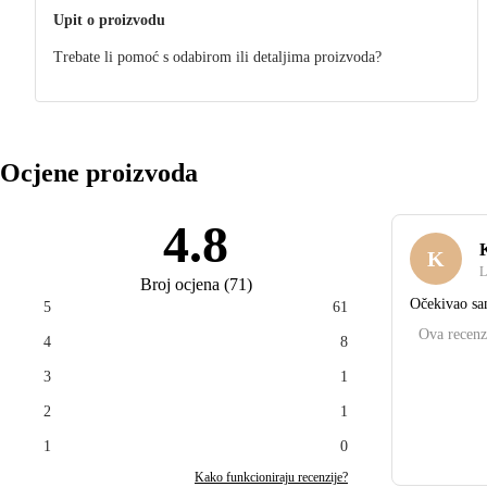
Upit o proizvodu
Trebate li pomoć s odabirom ili detaljima proizvoda?
Ocjene proizvoda
4.8
K
K
L
Broj ocjena
(
71
)
Očekivao sam
5
61
Ova recenz
4
8
3
1
2
1
1
0
Kako funkcioniraju recenzije?