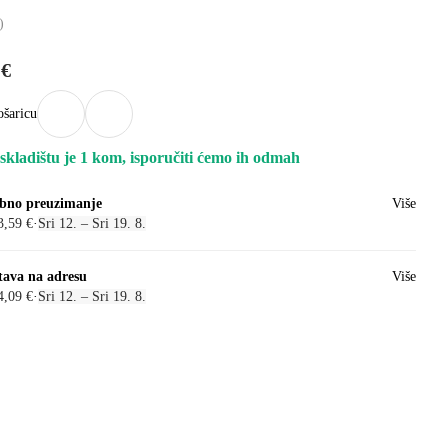
)
 €
ošaricu
skladištu je 1 kom, isporučiti ćemo ih odmah
bno preuzimanje
Više
3,59 €
·
Sri 12. – Sri 19. 8.
tava na adresu
Više
4,09 €
·
Sri 12. – Sri 19. 8.