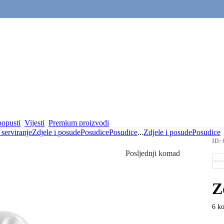
popusti
Vijesti
Premium proizvodi
serviranje
Zdjele i posude
Posudice
Posudice
...
Zdjele i posude
Posudice
ID: 
Posljednji komad
Z
6 ko