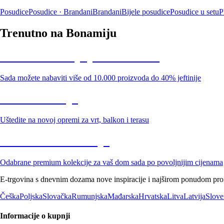
Posudice
Posudice · Brandani
Brandani
Bijele posudice
Posudice u setu
P
Trenutno na Bonamiju
Summer Sale: popusti do -40%
Sada možete nabaviti više od 10.000 proizvoda do 40% jeftinije
Vrt na sniženju
Uštedite na novoj opremi za vrt, balkon i terasu
Premium na sniženju
Odabrane premium kolekcije za vaš dom sada po povoljnijim cijenama
E-trgovina s dnevnim dozama nove inspiracije i najširom ponudom proiz
Češka
Poljska
Slovačka
Rumunjska
Mađarska
Hrvatska
Litva
Latvija
Slove
Informacije o kupnji