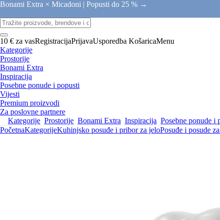
Bonami Extra × Micadoni |
Popusti do 25 % →
10 € za vas
Registracija
Prijava
Usporedba
Košarica
Menu
Kategorije
Prostorije
Bonami Extra
Inspiracija
Posebne ponude i popusti
Vijesti
Premium proizvodi
Za poslovne partnere
Kategorije
Prostorije
Bonami Extra
Inspiracija
Posebne ponude i 
Početna
Kategorije
Kuhinjsko posuđe i pribor za jelo
Posuđe i posude za 