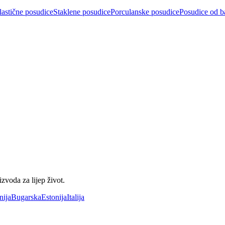
lastične posudice
Staklene posudice
Porculanske posudice
Posudice od 
voda za lijep život.
nija
Bugarska
Estonija
Italija