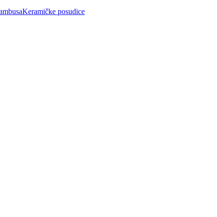
bambusa
Keramičke posudice