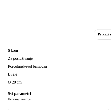
Prikaži 
6 kom
Za posluživanje
Porculanske/od bambusa
Bijele
Ø 28 cm
Svi parametri
Dimenzije, materijal...