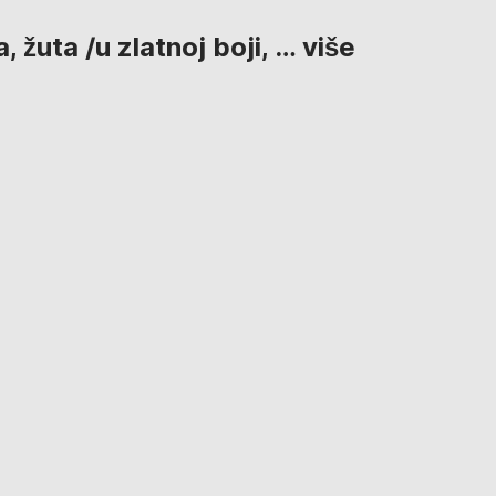
 žuta /u zlatnoj boji
, …
više