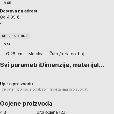
VIŠE
Dostava na adresu
Od 4,09 €
·
Sri 12. – Uto 18. 8.
VIŠE
Ø 26 cm
Metalna
Žuta /u zlatnoj boji
Svi parametri
Dimenzije, materijal...
Upit o proizvodu
Trebate li pomoć s odabirom ili detaljima proizvoda?
Ocjene proizvoda
4.8
Broj ocjena
(
23
)