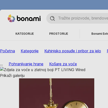
KATEGORIJE
PROSTORIJE
Bonami Ext
Početna
Kategorije
Kuhinjsko posuđe i pribor za jelo
...
Pohranjivanje hrane
Košare za voće
Prikaži galeriju