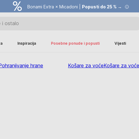
Bonami Extra × Micadoni |
Popusti do 25 % →
ra
Inspiracija
Posebne ponude i popusti
Vijesti
Pohranjivanje hrane
Košare za voće
Košare za voć