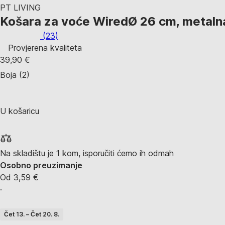
PT LIVING
Košara za voće Wired
Ø 26 cm, metalna,
(
23
)
Provjerena kvaliteta
39,90 €
Boja (2)
U košaricu
Na skladištu je 1 kom, isporučiti ćemo ih odmah
Osobno preuzimanje
Od 3,59 €
·
Čet 13. – Čet 20. 8.