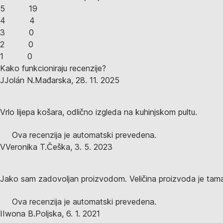
5
19
4
4
3
0
2
0
1
0
Kako funkcioniraju recenzije?
J
Jolán N.
Mađarska
,
28. 11. 2025
Vrlo lijepa košara, odlično izgleda na kuhinjskom pultu.
Ova recenzija je automatski prevedena.
V
Veronika T.
Češka
,
3. 5. 2023
Jako sam zadovoljan proizvodom. Veličina proizvoda je tam
Ova recenzija je automatski prevedena.
I
Iwona B.
Poljska
,
6. 1. 2021