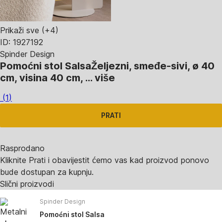
Prikaži sve
(+4)
ID: 1927192
Spinder Design
Pomoćni stol Salsa
Željezni, smeđe-sivi, ø 40
cm, visina 40 cm
, …
više
(
1
)
PRATI
Rasprodano
Kliknite Prati i obavijestit ćemo vas kad proizvod ponovo
bude dostupan za kupnju.
Slični proizvodi
Spinder Design
Pomoćni stol Salsa