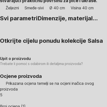
stvarajući praktičnu površinu za piće i ukrase.
Željezni
Smeđe-sivi
Ø 40 cm
Visina 40 cm
Svi parametri
Dimenzije, materijal...
Otkrijte cijelu ponudu kolekcije Salsa
Upit o proizvodu
Trebate li pomoć s odabirom ili detaljima proizvoda?
Ocjene proizvoda
Prikazana ocjena temelji se na ocjeni inačica ovog
proizvoda
5
Broj ocjena
(
1
)