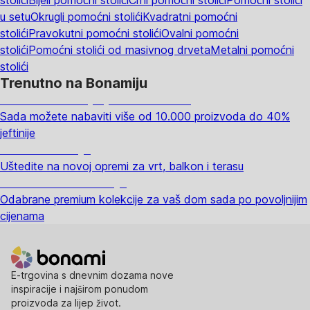
u setu
Okrugli pomoćni stolići
Kvadratni pomoćni
stolići
Pravokutni pomoćni stolići
Ovalni pomoćni
stolići
Pomoćni stolići od masivnog drveta
Metalni pomoćni
stolići
Trenutno na Bonamiju
Summer Sale: popusti do -40%
Sada možete nabaviti više od 10.000 proizvoda do 40%
jeftinije
Vrt na sniženju
Uštedite na novoj opremi za vrt, balkon i terasu
Premium na sniženju
Odabrane premium kolekcije za vaš dom sada po povoljnijim
cijenama
E-trgovina s dnevnim dozama nove
inspiracije i najširom ponudom
proizvoda za lijep život.