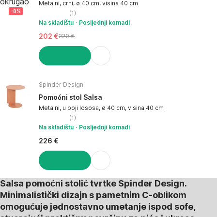
Metalni, crni, ø 40 cm, visina 40 cm
-8%
(
1
)
Na skladištu
Posljednji komadi
202 €
220 €
U KOŠARICU
Spinder Design
Pomoćni stol Salsa
Metalni, u boji lososa, ø 40 cm, visina 40 cm
(
1
)
Na skladištu
Posljednji komadi
226 €
U KOŠARICU
Salsa pomoćni stolić tvrtke Spinder Design.
Minimalistički dizajn s pametnim C-oblikom
omogućuje jednostavno umetanje ispod sofe,