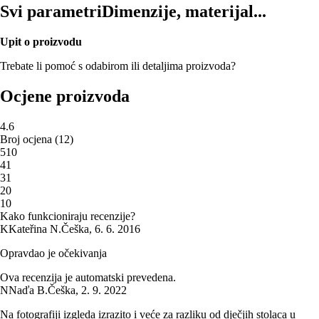
Svi parametri
Dimenzije, materijal...
Upit o proizvodu
Trebate li pomoć s odabirom ili detaljima proizvoda?
Ocjene proizvoda
4.6
Broj ocjena
(
12
)
5
10
4
1
3
1
2
0
1
0
Kako funkcioniraju recenzije?
K
Kateřina N.
Češka
,
6. 6. 2016
Opravdao je očekivanja
Ova recenzija je automatski prevedena.
N
Naďa B.
Češka
,
2. 9. 2022
Na fotografiji izgleda izrazito i veće za razliku od dječjih stolaca u