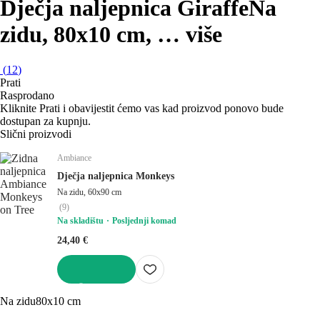
Dječja naljepnica Giraffe
Na
zidu, 80x10 cm
, …
više
(
12
)
Prati
Rasprodano
Kliknite Prati i obavijestit ćemo vas kad proizvod ponovo bude
dostupan za kupnju.
Slični proizvodi
Ambiance
Dječja naljepnica Monkeys
Na zidu, 60x90 cm
(
9
)
Na skladištu
Posljednji komad
24,40 €
U KOŠARICU
Na zidu
80x10 cm