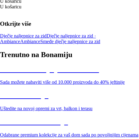
U košaricu
U košaricu
Otkrijte više
Dječje naljepnice za zid
Dječje naljepnice za zid ·
Ambiance
Ambiance
Smeđe dječje naljepnice za zid
Trenutno na Bonamiju
Summer Sale: popusti do -40%
Sada možete nabaviti više od 10.000 proizvoda do 40% jeftinije
Vrt na sniženju
Uštedite na novoj opremi za vrt, balkon i terasu
Premium na sniženju
Odabrane premium kolekcije za vaš dom sada po povoljnijim cijenama