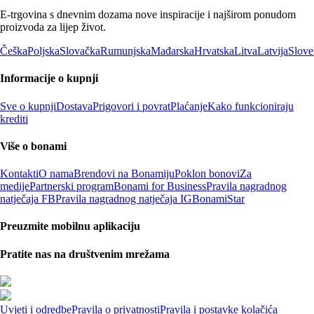
E-trgovina s dnevnim dozama nove inspiracije i najširom ponudom
proizvoda za lijep život.
Češka
Poljska
Slovačka
Rumunjska
Mađarska
Hrvatska
Litva
Latvija
Slove
Informacije o kupnji
Sve o kupnji
Dostava
Prigovori i povrat
Plaćanje
Kako funkcioniraju
krediti
Više o bonami
Kontakti
O nama
Brendovi na Bonamiju
Poklon bonovi
Za
medije
Partnerski program
Bonami for Business
Pravila nagradnog
natječaja FB
Pravila nagradnog natječaja IG
BonamiStar
Preuzmite mobilnu aplikaciju
Pratite nas na društvenim mrežama
Uvjeti i odredbe
Pravila o privatnosti
Pravila i postavke kolačića