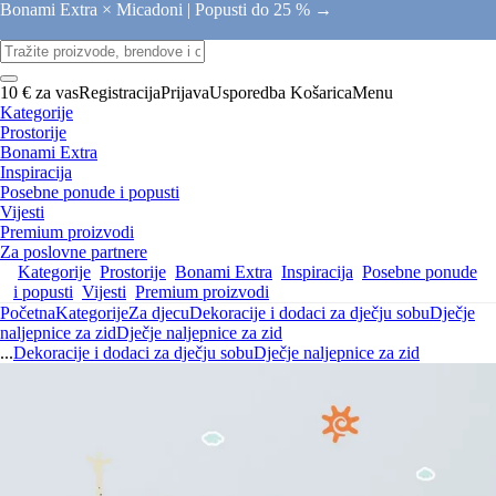
Bonami Extra × Micadoni |
Popusti do 25 % →
10 € za vas
Registracija
Prijava
Usporedba
Košarica
Menu
Kategorije
Prostorije
Bonami Extra
Inspiracija
Posebne ponude i popusti
Vijesti
Premium proizvodi
Za poslovne partnere
Kategorije
Prostorije
Bonami Extra
Inspiracija
Posebne ponude
i popusti
Vijesti
Premium proizvodi
Početna
Kategorije
Za djecu
Dekoracije i dodaci za dječju sobu
Dječje
naljepnice za zid
Dječje naljepnice za zid
...
Dekoracije i dodaci za dječju sobu
Dječje naljepnice za zid