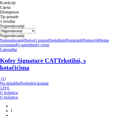
Kolekcije
Cijena
Dostupnost
Tip ponude
1 rezultat
Najprodavaniji
Najprodavaniji
Najprodavaniji
Najveći popust
Najjeftiniji
Najskuplji
Najnoviji
Prema
ocjenama
Po najjeftinijoj cijeni
Caterpillar
Kofer Signature CAT
Tekstilni, s
kotačićima
(
1
)
Na skladištu
Posljednji komad
129 €
U košaricu
U košaricu
1