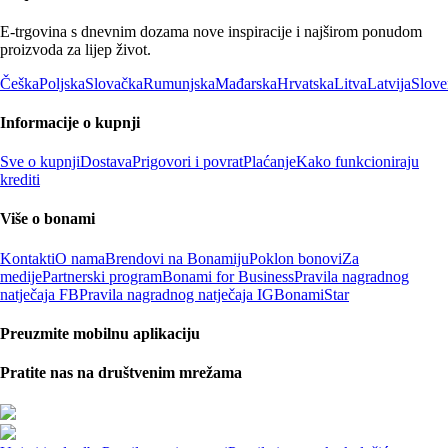
E-trgovina s dnevnim dozama nove inspiracije i najširom ponudom
proizvoda za lijep život.
Češka
Poljska
Slovačka
Rumunjska
Mađarska
Hrvatska
Litva
Latvija
Slove
Informacije o kupnji
Sve o kupnji
Dostava
Prigovori i povrat
Plaćanje
Kako funkcioniraju
krediti
Više o bonami
Kontakti
O nama
Brendovi na Bonamiju
Poklon bonovi
Za
medije
Partnerski program
Bonami for Business
Pravila nagradnog
natječaja FB
Pravila nagradnog natječaja IG
BonamiStar
Preuzmite mobilnu aplikaciju
Pratite nas na društvenim mrežama