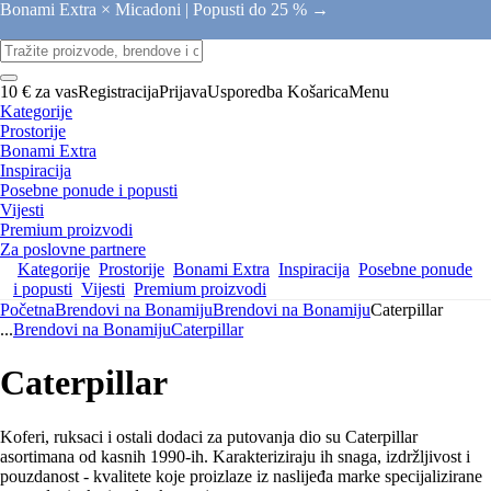
Bonami Extra × Micadoni |
Popusti do 25 % →
10 € za vas
Registracija
Prijava
Usporedba
Košarica
Menu
Kategorije
Prostorije
Bonami Extra
Inspiracija
Posebne ponude i popusti
Vijesti
Premium proizvodi
Za poslovne partnere
Kategorije
Prostorije
Bonami Extra
Inspiracija
Posebne ponude
i popusti
Vijesti
Premium proizvodi
Početna
Brendovi na Bonamiju
Brendovi na Bonamiju
Caterpillar
...
Brendovi na Bonamiju
Caterpillar
Caterpillar
Koferi, ruksaci i ostali dodaci za putovanja dio su Caterpillar
asortimana od kasnih 1990-ih. Karakteriziraju ih snaga, izdržljivost i
pouzdanost - kvalitete koje proizlaze iz naslijeđa marke specijalizirane