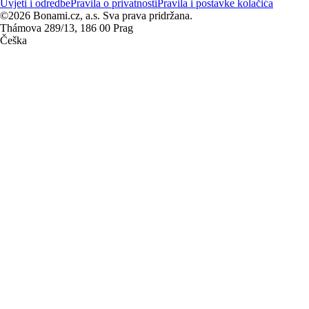
Uvjeti i odredbe
Pravila o privatnosti
Pravila i postavke kolačića
©2026 Bonami.cz, a.s. Sva prava pridržana.
Thámova 289/13, 186 00 Prag
Češka