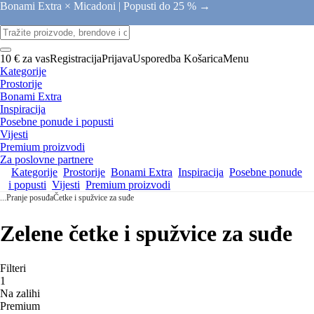
Bonami Extra × Micadoni |
Popusti do 25 % →
10 € za vas
Registracija
Prijava
Usporedba
Košarica
Menu
Kategorije
Prostorije
Bonami Extra
Inspiracija
Posebne ponude i popusti
Vijesti
Premium proizvodi
Za poslovne partnere
Kategorije
Prostorije
Bonami Extra
Inspiracija
Posebne ponude
i popusti
Vijesti
Premium proizvodi
...
Pranje posuđa
Četke i spužvice za suđe
Zelene četke i spužvice za suđe
Filteri
1
Na zalihi
Premium