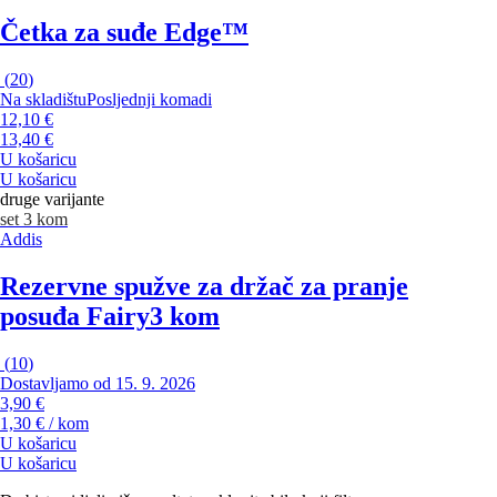
Četka za suđe Edge™
(
20
)
Na skladištu
Posljednji komadi
12,10 €
13,40 €
U košaricu
U košaricu
druge varijante
set 3 kom
Addis
Rezervne spužve za držač za pranje
posuđa Fairy
3 kom
(
10
)
Dostavljamo od 15. 9. 2026
3,90 €
1,30 € / kom
U košaricu
U košaricu