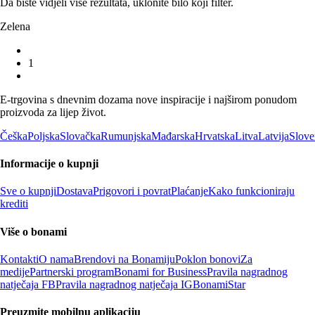
Da biste vidjeli više rezultata, uklonite bilo koji filter.
Zelena
1
E-trgovina s dnevnim dozama nove inspiracije i najširom ponudom
proizvoda za lijep život.
Češka
Poljska
Slovačka
Rumunjska
Mađarska
Hrvatska
Litva
Latvija
Slove
Informacije o kupnji
Sve o kupnji
Dostava
Prigovori i povrat
Plaćanje
Kako funkcioniraju
krediti
Više o bonami
Kontakti
O nama
Brendovi na Bonamiju
Poklon bonovi
Za
medije
Partnerski program
Bonami for Business
Pravila nagradnog
natječaja FB
Pravila nagradnog natječaja IG
BonamiStar
Preuzmite mobilnu aplikaciju