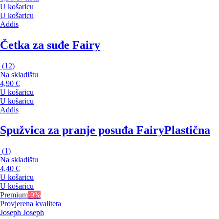
U košaricu
U košaricu
Addis
Četka za suđe Fairy
(
12
)
Na skladištu
4,90 €
U košaricu
U košaricu
Addis
Spužvica za pranje posuđa Fairy
Plastična
(
1
)
Na skladištu
4,40 €
U košaricu
U košaricu
Premium
-9%
Provjerena kvaliteta
Joseph Joseph