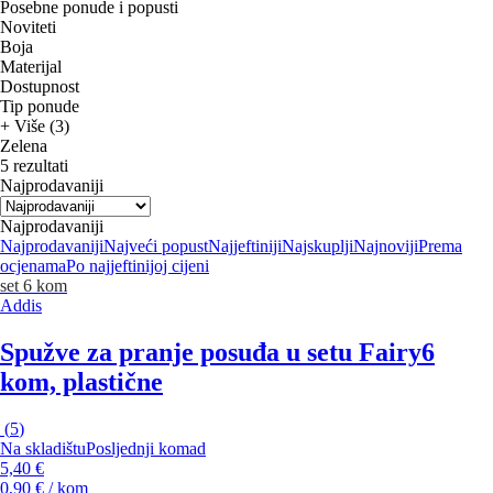
Posebne ponude i popusti
Noviteti
Boja
Materijal
Dostupnost
Tip ponude
+ Više (3)
Zelena
5 rezultati
Najprodavaniji
Najprodavaniji
Najprodavaniji
Najveći popust
Najjeftiniji
Najskuplji
Najnoviji
Prema
ocjenama
Po najjeftinijoj cijeni
set 6 kom
Addis
Spužve za pranje posuđa u setu Fairy
6
kom, plastične
(
5
)
Na skladištu
Posljednji komad
5,40 €
0,90 € / kom