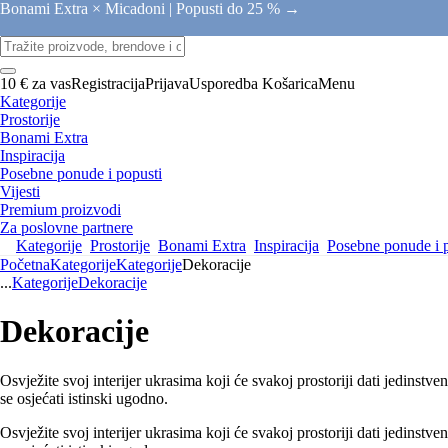
Bonami Extra × Micadoni |
Popusti do 25 % →
10 € za vas
Registracija
Prijava
Usporedba
Košarica
Menu
Kategorije
Prostorije
Bonami Extra
Inspiracija
Posebne ponude i popusti
Vijesti
Premium proizvodi
Za poslovne partnere
Kategorije
Prostorije
Bonami Extra
Inspiracija
Posebne ponude i 
Početna
Kategorije
Kategorije
Dekoracije
...
Kategorije
Dekoracije
Dekoracije
Osvježite svoj interijer ukrasima koji će svakoj prostoriji dati jedinstv
se osjećati istinski ugodno.
Osvježite svoj interijer ukrasima koji će svakoj prostoriji dati jedinstv