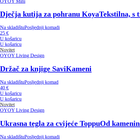
OYOY Mini
Dječja kutija za pohranu Koya
Tekstilna, s
Na skladištu
Posljednji komadi
25 €
U košaricu
U košaricu
Novitet
OYOY Living Design
Držač za knjige Savi
Kameni
Na skladištu
Posljednji komad
40 €
U košaricu
U košaricu
Novitet
OYOY Living Design
Ukrasna tegla za cvijeće Toppu
Od kamenine,
Na skladištu
Posljednji komadi