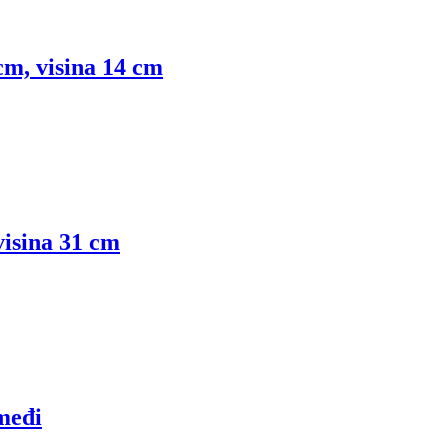
cm, visina 14 cm
isina 31 cm
smeđi