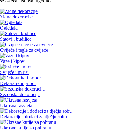
se osjećati istinski ugodno.
Zidne dekoracije
Ogledala
Satovi i budilice
Cvijeće i tegle za cvijeće
Vaze i kipovi
Svijeće i mirisi
Dekorativni pribor
Sezonska dekoracija
Ukrasna rasvjeta
Dekoracije i dodaci za dječju sobu
Ukrasne kutije za pohranu