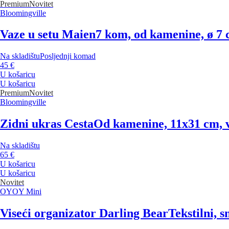
Premium
Novitet
Bloomingville
Vaze u setu Maien
7 kom, od kamenine, ø 7 
Na skladištu
Posljednji komad
45 €
U košaricu
U košaricu
Premium
Novitet
Bloomingville
Zidni ukras Cesta
Od kamenine, 11x31 cm, v
Na skladištu
65 €
U košaricu
U košaricu
Novitet
OYOY Mini
Viseći organizator Darling Bear
Tekstilni, 