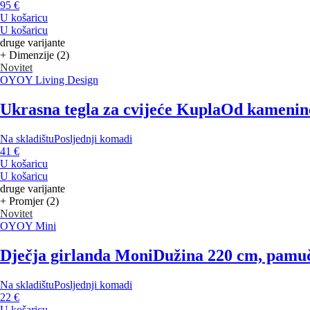
95 €
U košaricu
U košaricu
druge varijante
+ Dimenzije (2)
Novitet
OYOY Living Design
Ukrasna tegla za cvijeće Kupla
Od kamenine,
Na skladištu
Posljednji komadi
41 €
U košaricu
U košaricu
druge varijante
+ Promjer (2)
Novitet
OYOY Mini
Dječja girlanda Moni
Dužina 220 cm, pamu
Na skladištu
Posljednji komadi
22 €
U košaricu