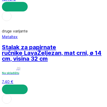
U KOŠARICU
druge varijante
Metaltex
Stalak za papirnate
ručnike Lava
Željezan, mat crni, ø 14
cm, visina 32 cm
(
1
)
Na skladištu
7,40 €
U KOŠARICU