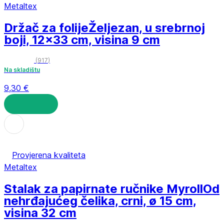
Metaltex
Držač za folije
Željezan, u srebrnoj
boji, 12x33 cm, visina 9 cm
(
917
)
Na skladištu
9,30 €
U KOŠARICU
Provjerena kvaliteta
Metaltex
Stalak za papirnate ručnike Myroll
Od
nehrđajućeg čelika, crni, ø 15 cm,
visina 32 cm