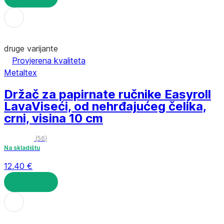
U KOŠARICU
druge varijante
Provjerena kvaliteta
Metaltex
Držač za papirnate ručnike Easyroll
Lava
Viseći, od nehrđajućeg čelika,
crni, visina 10 cm
(
56
)
Na skladištu
12,40 €
U KOŠARICU