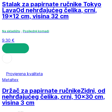
Stalak za papirnate ručnike Tokyo
Lava
Od nehrđajućeg čelika, crni,
19x12 cm, visina 32 cm
Na skladištu
Posljednji komadi
9,30 €
U KOŠARICU
Provjerena kvaliteta
Metaltex
Držač za papirnate ručnike
Zidni, od
nehrđajućeg čelika, crni, 10x30 cm,
visina 3 cm