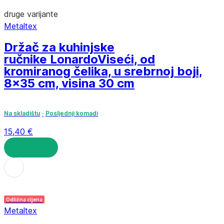
druge varijante
Metaltex
Držač za kuhinjske
ručnike Lonardo
Viseći, od
kromiranog čelika, u srebrnoj boji,
8x35 cm, visina 30 cm
Na skladištu
Posljednji komadi
15,40 €
U KOŠARICU
Odlična cijena
Metaltex