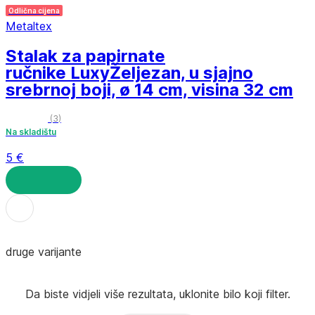
Odlična cijena
Metaltex
Stalak za papirnate
ručnike Luxy
Željezan, u sjajno
srebrnoj boji, ø 14 cm, visina 32 cm
(
3
)
Na skladištu
5 €
U KOŠARICU
druge varijante
Da biste vidjeli više rezultata, uklonite bilo koji filter.