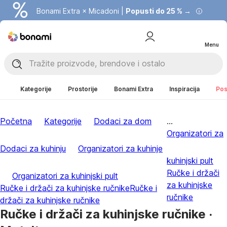
Bonami Extra × Micadoni |
Popusti do 25 % →
Menu
Kategorije
Prostorije
Bonami Extra
Inspiracija
Pos
Početna
Kategorije
Dodaci za dom
...
Organizatori za
Dodaci za kuhinju
Organizatori za kuhinje
kuhinjski pult
Ručke i držači
Organizatori za kuhinjski pult
za kuhinjske
Ručke i držači za kuhinjske ručnike
Ručke i
ručnike
držači za kuhinjske ručnike
Ručke i držači za kuhinjske ručnike ·