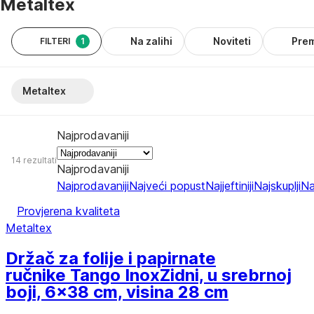
Metaltex
Na zalihi
Noviteti
Pre
FILTERI
1
Metaltex
Najprodavaniji
14 rezultati
Najprodavaniji
Najprodavaniji
Najveći popust
Najjeftiniji
Najskuplji
Na
Provjerena kvaliteta
Metaltex
Držač za folije i papirnate
ručnike Tango Inox
Zidni, u srebrnoj
boji, 6x38 cm, visina 28 cm