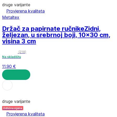
druge varijante
Provjerena kvaliteta
Metaltex
Držač za papirnate ručnike
Zidni,
željezan, u srebrnoj boji, 10x30 cm,
visina 3 cm
(
218
)
Na skladištu
11,90 €
U KOŠARICU
druge varijante
Odlična cijena
Provjerena kvaliteta