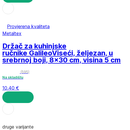
U KOŠARICU
Provjerena kvaliteta
Metaltex
Držač za kuhinjske
ručnike Galileo
Viseći, željezan, u
srebrnoj boji, 8x30 cm, visina 5 cm
(
595
)
Na skladištu
10,40 €
U KOŠARICU
druge varijante