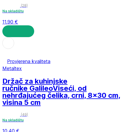
(
28
)
Na skladištu
11,90 €
U KOŠARICU
Provjerena kvaliteta
Metaltex
Držač za kuhinjske
ručnike Galileo
Viseći, od
nehrđajućeg čelika, crni, 8x30 cm,
visina 5 cm
(
49
)
Na skladištu
10,40 €