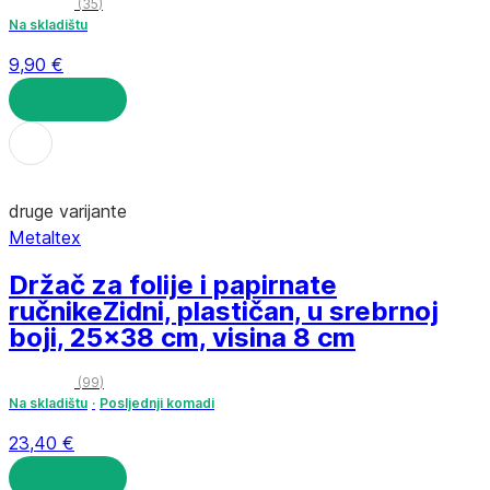
(
35
)
Na skladištu
9,90 €
U KOŠARICU
druge varijante
Metaltex
Držač za folije i papirnate
ručnike
Zidni, plastičan, u srebrnoj
boji, 25x38 cm, visina 8 cm
(
99
)
Na skladištu
Posljednji komadi
23,40 €