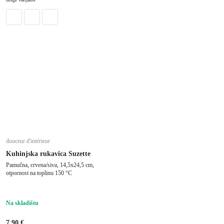
douceur d'intérieur
Kuhinjska rukavica Suzette
Pamučna, crvena/siva, 14,5x24,5 cm,
otpornost na toplinu 150 °C
Na skladištu
7,90 €