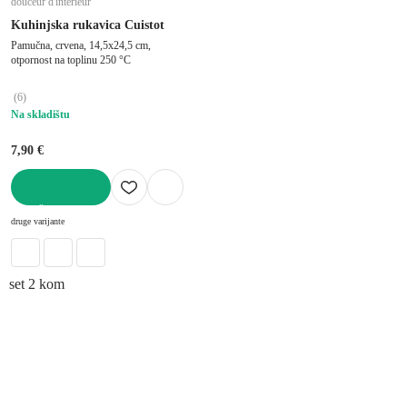
douceur d'intérieur
Kuhinjska rukavica Cuistot
Pamučna, crvena, 14,5x24,5 cm,
otpornost na toplinu 250 °C
(
6
)
Na skladištu
7,90 €
U KOŠARICU
druge varijante
set 2 kom