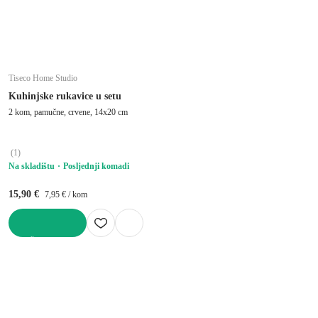
Tiseco Home Studio
Kuhinjske rukavice u setu
2 kom, pamučne, crvene, 14x20 cm
(
1
)
Na skladištu
Posljednji komadi
15,90 €
7,95 € / kom
U KOŠARICU