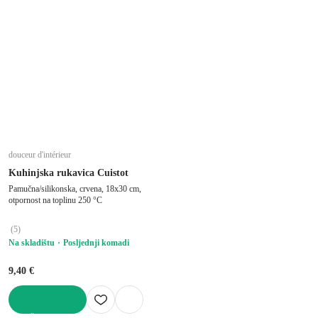
douceur d'intérieur
Kuhinjska rukavica Cuistot
Pamučna/silikonska, crvena, 18x30 cm,
otpornost na toplinu 250 °C
(
5
)
Na skladištu
Posljednji komadi
9,40 €