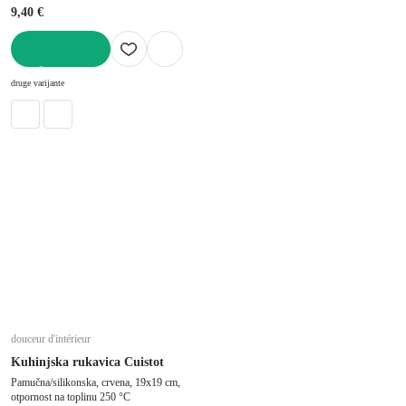
9,40 €
U KOŠARICU
druge varijante
douceur d'intérieur
Kuhinjska rukavica Cuistot
Pamučna/silikonska, crvena, 19x19 cm,
otpornost na toplinu 250 °C