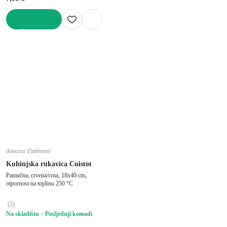
U KOŠARICU
douceur d'intérieur
Kuhinjska rukavica Cuistot
Pamučna, crvena/crna, 18x40 cm,
otpornost na toplinu 250 °C
(
2
)
Na skladištu
Posljednji komadi