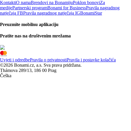
Kontakti
O nama
Brendovi na Bonamiju
Poklon bonovi
Za
medije
Partnerski program
Bonami for Business
Pravila nagradnog
natječaja FB
Pravila nagradnog natječaja IG
BonamiStar
Preuzmite mobilnu aplikaciju
Pratite nas na društvenim mrežama
Uvjeti i odredbe
Pravila o privatnosti
Pravila i postavke kolačića
©2026 Bonami.cz, a.s. Sva prava pridržana.
Thámova 289/13, 186 00 Prag
Češka