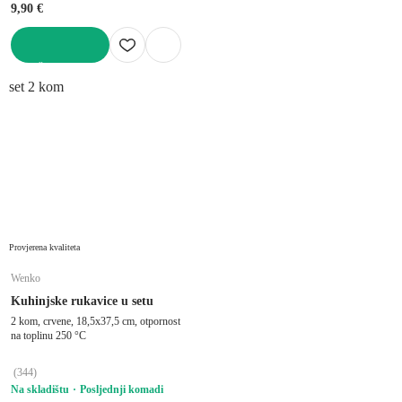
9,90 €
U KOŠARICU
set 2 kom
Provjerena kvaliteta
Wenko
Kuhinjske rukavice u setu
2 kom, crvene, 18,5x37,5 cm, otpornost
na toplinu 250 °C
(
344
)
Na skladištu
Posljednji komadi