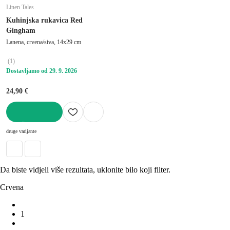
Linen Tales
Kuhinjska rukavica Red
Gingham
Lanena, crvena/siva, 14x29 cm
(
1
)
Dostavljamo od 29. 9. 2026
24,90 €
U KOŠARICU
druge varijante
Da biste vidjeli više rezultata, uklonite bilo koji filter.
Crvena
1