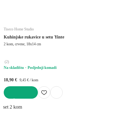
Tiseco Home Studio
Kuhinjske rukavice u setu Yinte
2 kom, crvene, 18x14 cm
(
2
)
Na skladištu
Posljednji komadi
18,90 €
9,45 € / kom
U KOŠARICU
set 2 kom