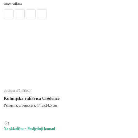
U KOŠARICU
druge varijante
douceur d'intérieur
Kuhinjska rukavica Credence
Pamučna, crvena/siva, 14,5x24,5 cm
(
2
)
Na skladištu
Posljednji komad