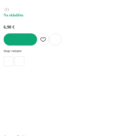
(
1
)
Na skladištu
6,90 €
U KOŠARICU
druge varijante