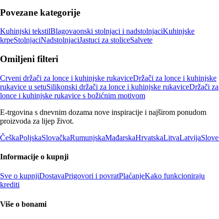
Povezane kategorije
Kuhinjski tekstil
Blagovaonski stolnjaci i nadstolnjaci
Kuhinjske
krpe
Stolnjaci
Nadstolnjaci
Jastuci za stolice
Salvete
Omiljeni filteri
Crveni držači za lonce i kuhinjske rukavice
Držači za lonce i kuhinjske
rukavice u setu
Silikonski držači za lonce i kuhinjske rukavice
Držači za
lonce i kuhinjske rukavice s božićnim motivom
E-trgovina s dnevnim dozama nove inspiracije i najširom ponudom
proizvoda za lijep život.
Češka
Poljska
Slovačka
Rumunjska
Mađarska
Hrvatska
Litva
Latvija
Slove
Informacije o kupnji
Sve o kupnji
Dostava
Prigovori i povrat
Plaćanje
Kako funkcioniraju
krediti
Više o bonami