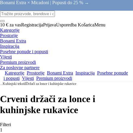
Bonami Extra × Micadoni |
Popusti do 25 % →
10 € za vas
Registracija
Prijava
Usporedba
Košarica
Menu
Kategorije
Prostorije
Bonami Extra
Inspiracija
Posebne ponude i popusti
Vijesti
Premium proizvodi
Za poslovne partnere
Kategorije
Prostorije
Bonami Extra
Inspiracija
Posebne ponude
i popusti
Vijesti
Premium proizvodi
...
Kuhinjski tekstil
Držači za lonce i kuhinjske rukavice
Crveni držači za lonce i
kuhinjske rukavice
Filteri
1