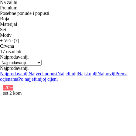
Na zalihi
Premium
Posebne ponude i popusti
Boja
Materijal
Set
Motiv
+ Više (7)
Crvena
17 rezultati
Najprodavaniji
Najprodavaniji
Najprodavaniji
Najveći popust
Najjeftiniji
Najskuplji
Najnoviji
Prema
ocjenama
Po najjeftinijoj cijeni
-20%
set 2 kom