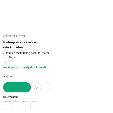
douceur d'intérieur
Kuhinjske rukavice u
setu Cuisiline
2 kom, od recikliranog pamuka, crvene,
18x28 cm
(
4
)
Na skladištu
Posljednji komadi
7,90 €
U KOŠARICU
druge varijante