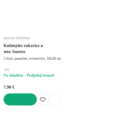
douceur d'intérieur
Kuhinjske rukavice u
setu Suzette
2 kom, pamučne, crvene/sive, 18x28 cm
(
4
)
Na skladištu
Posljednji komad
7,90 €
U KOŠARICU