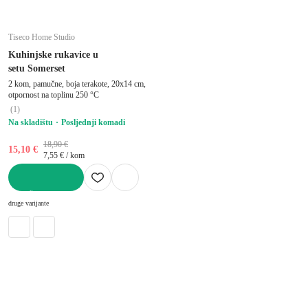
Tiseco Home Studio
Kuhinjske rukavice u
setu Somerset
2 kom, pamučne, boja terakote, 20x14 cm,
otpornost na toplinu 250 °C
(
1
)
Na skladištu
Posljednji komadi
18,90 €
15,10 €
7,55 € / kom
U KOŠARICU
druge varijante