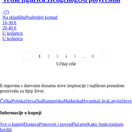
(
7
)
Na skladištu
Posljednji komad
16,30 €
20,40 €
U košaricu
U košaricu
1
2
3
4
5
...
8
Učitaj više
E-trgovina s dnevnim dozama nove inspiracije i najširom ponudom
proizvoda za lijep život.
Češka
Poljska
Slovačka
Rumunjska
Mađarska
Hrvatska
Litva
Latvija
Slove
Informacije o kupnji
Sve o kupnji
Dostava
Prigovori i povrat
Plaćanje
Kako funkcioniraju
krediti