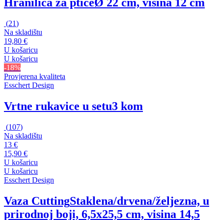
Hranilica za ptice
Ø 22 cm, visina 12 cm
(
21
)
Na skladištu
19,80 €
U košaricu
U košaricu
-18%
Provjerena kvaliteta
Esschert Design
Vrtne rukavice u setu
3 kom
(
107
)
Na skladištu
13 €
15,90 €
U košaricu
U košaricu
Esschert Design
Vaza Cutting
Staklena/drvena/željezna, u
prirodnoj boji, 6,5x25,5 cm, visina 14,5