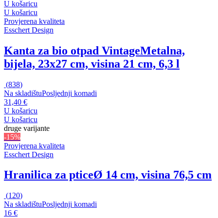
U košaricu
U košaricu
Provjerena kvaliteta
Esschert Design
Kanta za bio otpad Vintage
Metalna,
bijela, 23x27 cm, visina 21 cm, 6,3 l
(
838
)
Na skladištu
Posljednji komadi
31,40 €
U košaricu
U košaricu
druge varijante
-15%
Provjerena kvaliteta
Esschert Design
Hranilica za ptice
Ø 14 cm, visina 76,5 cm
(
120
)
Na skladištu
Posljednji komadi
16 €