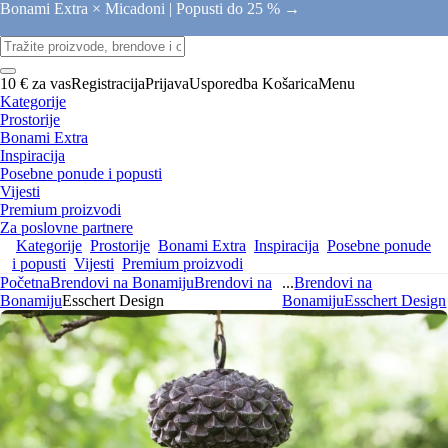
Bonami Extra × Micadoni |
Popusti do 25 % →
10 € za vas
Registracija
Prijava
Usporedba
Košarica
Menu
Kategorije
Prostorije
Bonami Extra
Inspiracija
Posebne ponude i popusti
Vijesti
Premium proizvodi
Za poslovne partnere
Kategorije
Prostorije
Bonami Extra
Inspiracija
Posebne ponude
i popusti
Vijesti
Premium proizvodi
Početna
Brendovi na Bonamiju
Brendovi na
...
Brendovi na
Bonamiju
Esschert Design
Bonamiju
Esschert Design