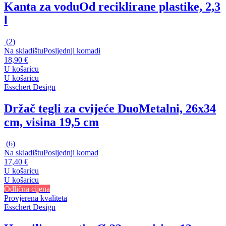
Kanta za vodu
Od reciklirane plastike, 2,3
l
(
2
)
Na skladištu
Posljednji komadi
18,90 €
U košaricu
U košaricu
Esschert Design
Držač tegli za cvijeće Duo
Metalni, 26x34
cm, visina 19,5 cm
(
6
)
Na skladištu
Posljednji komad
17,40 €
U košaricu
U košaricu
Odlična cijena
Provjerena kvaliteta
Esschert Design