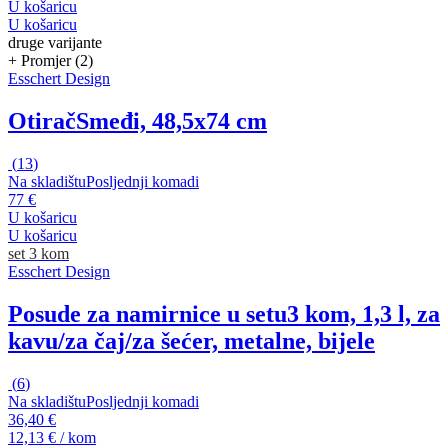
U košaricu
U košaricu
druge varijante
+ Promjer (2)
Esschert Design
Otirač
Smeđi, 48,5x74 cm
(
13
)
Na skladištu
Posljednji komadi
77 €
U košaricu
U košaricu
set 3 kom
Esschert Design
Posude za namirnice u setu
3 kom, 1,3 l, za
kavu/za čaj/za šećer, metalne, bijele
(
6
)
Na skladištu
Posljednji komadi
36,40 €
12,13 € / kom