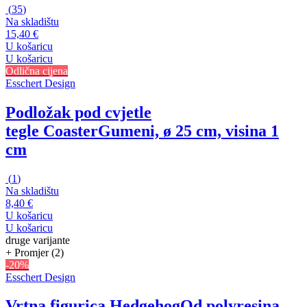
(
35
)
Na skladištu
15,40 €
U košaricu
U košaricu
Odlična cijena
Esschert Design
Podložak pod cvjetle
tegle Coaster
Gumeni, ø 25 cm, visina 1
cm
(
1
)
Na skladištu
8,40 €
U košaricu
U košaricu
druge varijante
+ Promjer (2)
-20%
Esschert Design
Vrtna figurica Hedgehog
Od polyresina