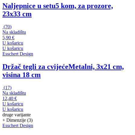
Naljepnice u setu
5 kom, za prozore,
23x33 cm
(
70
)
Na skladištu
5,90 €
U košaricu
U košaricu
Esschert Design
Držač tegli za cvijeće
Metalni, 3x21 cm,
visina 18 cm
(
17
)
Na skladištu
12,40 €
U košaricu
U košaricu
druge varijante
+ Dimenzije (3)
Esschert Design