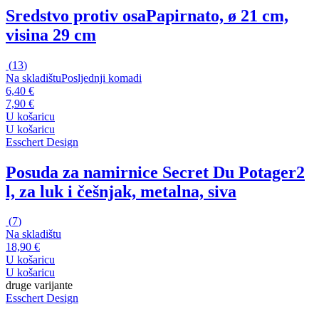
Sredstvo protiv osa
Papirnato, ø 21 cm,
visina 29 cm
(
13
)
Na skladištu
Posljednji komadi
6,40 €
7,90 €
U košaricu
U košaricu
Esschert Design
Posuda za namirnice Secret Du Potager
2
l, za luk i češnjak, metalna, siva
(
7
)
Na skladištu
18,90 €
U košaricu
U košaricu
druge varijante
Esschert Design