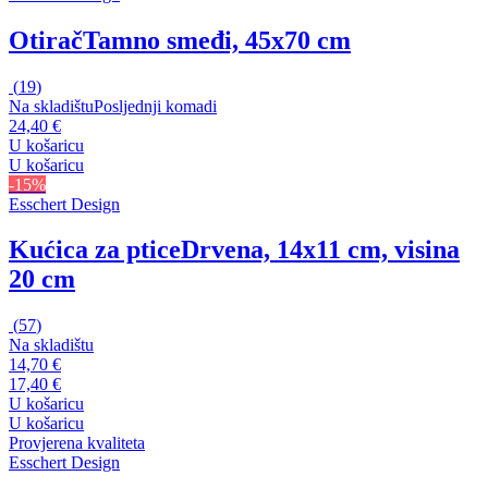
Otirač
Tamno smeđi, 45x70 cm
(
19
)
Na skladištu
Posljednji komadi
24,40 €
U košaricu
U košaricu
-15%
Esschert Design
Kućica za ptice
Drvena, 14x11 cm, visina
20 cm
(
57
)
Na skladištu
14,70 €
17,40 €
U košaricu
U košaricu
Provjerena kvaliteta
Esschert Design