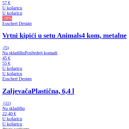
57 €
U košaricu
U košaricu
-18%
Esschert Design
Vrtni kipići u setu Animals
4 kom, metalne
(
5
)
Na skladištu
Posljednji komadi
45 €
55 €
U košaricu
U košaricu
Esschert Design
Zaljevača
Plastična, 6,4 l
(
11
)
Na skladištu
22,40 €
U košaricu
U košaricu