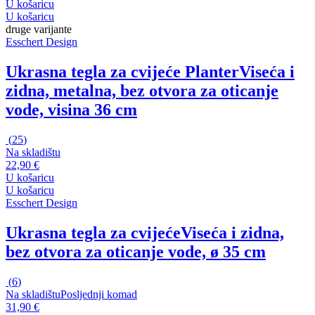
U košaricu
U košaricu
druge varijante
Esschert Design
Ukrasna tegla za cvijeće Planter
Viseća i
zidna, metalna, bez otvora za oticanje
vode, visina 36 cm
(
25
)
Na skladištu
22,90 €
U košaricu
U košaricu
Esschert Design
Ukrasna tegla za cvijeće
Viseća i zidna,
bez otvora za oticanje vode, ø 35 cm
(
6
)
Na skladištu
Posljednji komad
31,90 €