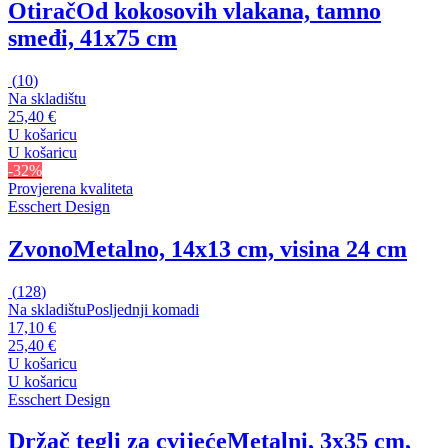
Otirač
Od kokosovih vlakana, tamno
smeđi, 41x75 cm
(
10
)
Na skladištu
25,40 €
U košaricu
U košaricu
-32%
Provjerena kvaliteta
Esschert Design
Zvono
Metalno, 14x13 cm, visina 24 cm
(
128
)
Na skladištu
Posljednji komadi
17,10 €
25,40 €
U košaricu
U košaricu
Esschert Design
Držač tegli za cvijeće
Metalni, 3x35 cm,