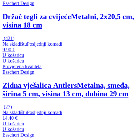
Esschert Design
Držač tegli za cvijeće
Metalni, 2x20,5 cm,
visina 18 cm
(
421
)
Na skladištu
Posljednji komadi
9,90 €
U košaricu
U košaricu
Provjerena kvaliteta
Esschert Design
Zidna vješalica Antlers
Metalna, smeđa,
širina 5 cm, visina 13 cm, dubina 29 cm
(
27
)
Na skladištu
Posljednji komadi
14,40 €
U košaricu
U košaricu
Esschert Design