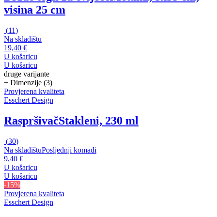
visina 25 cm
(
11
)
Na skladištu
19,40 €
U košaricu
U košaricu
druge varijante
+ Dimenzije (3)
Provjerena kvaliteta
Esschert Design
Raspršivač
Stakleni, 230 ml
(
30
)
Na skladištu
Posljednji komadi
9,40 €
U košaricu
U košaricu
-15%
Provjerena kvaliteta
Esschert Design