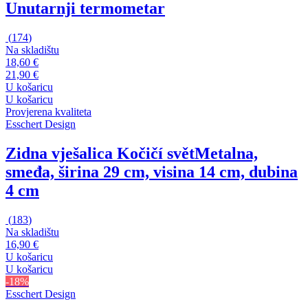
Unutarnji termometar
(
174
)
Na skladištu
18,60 €
21,90 €
U košaricu
U košaricu
Provjerena kvaliteta
Esschert Design
Zidna vješalica Kočičí svět
Metalna,
smeđa, širina 29 cm, visina 14 cm, dubina
4 cm
(
183
)
Na skladištu
16,90 €
U košaricu
U košaricu
-18%
Esschert Design