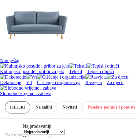
Namještaj
Kuhinjsko posuđe i pribor za jelo
Tekstil
Tepisi i otirači
Dekoracije
Vrt
Čišćenje i organizacija
Rasvjeta
Za djecu
Slobodno vrijeme i zabava
Na zalihi
Noviteti
Posebne ponude i popusti
FILTERI
Najprodavaniji
384 rezultati