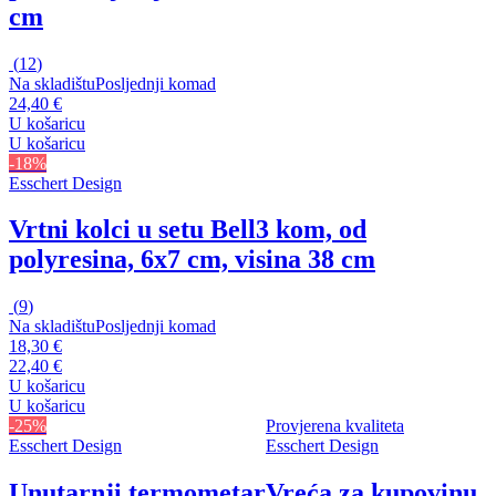
cm
(
12
)
Na skladištu
Posljednji komad
24,40 €
U košaricu
U košaricu
-18%
Esschert Design
Vrtni kolci u setu Bell
3 kom, od
polyresina, 6x7 cm, visina 38 cm
(
9
)
Na skladištu
Posljednji komad
18,30 €
22,40 €
U košaricu
U košaricu
-25%
Provjerena kvaliteta
Esschert Design
Esschert Design
Unutarnji termometar
Vreća za kupovinu