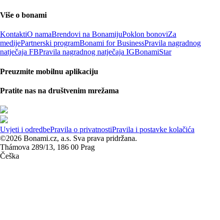
Više o bonami
Kontakti
O nama
Brendovi na Bonamiju
Poklon bonovi
Za
medije
Partnerski program
Bonami for Business
Pravila nagradnog
natječaja FB
Pravila nagradnog natječaja IG
BonamiStar
Preuzmite mobilnu aplikaciju
Pratite nas na društvenim mrežama
Uvjeti i odredbe
Pravila o privatnosti
Pravila i postavke kolačića
©2026 Bonami.cz, a.s. Sva prava pridržana.
Thámova 289/13, 186 00 Prag
Češka