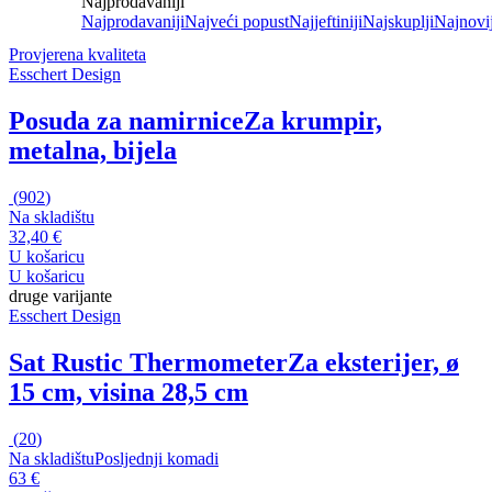
Najprodavaniji
Najprodavaniji
Najveći popust
Najjeftiniji
Najskuplji
Najnovij
Provjerena kvaliteta
Esschert Design
Posuda za namirnice
Za krumpir,
metalna, bijela
(
902
)
Na skladištu
32,40 €
U košaricu
U košaricu
druge varijante
Esschert Design
Sat Rustic Thermometer
Za eksterijer, ø
15 cm, visina 28,5 cm
(
20
)
Na skladištu
Posljednji komadi
63 €