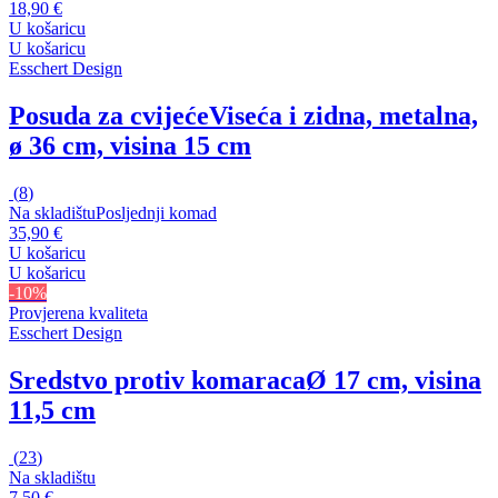
18,90 €
U košaricu
U košaricu
Esschert Design
Posuda za cvijeće
Viseća i zidna, metalna,
ø 36 cm, visina 15 cm
(
8
)
Na skladištu
Posljednji komad
35,90 €
U košaricu
U košaricu
-10%
Provjerena kvaliteta
Esschert Design
Sredstvo protiv komaraca
Ø 17 cm, visina
11,5 cm
(
23
)
Na skladištu
7,50 €