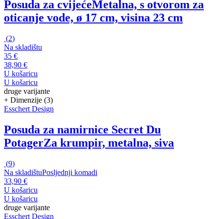
Posuda za cvijeće
Metalna, s otvorom za
oticanje vode, ø 17 cm, visina 23 cm
(
2
)
Na skladištu
35 €
38,90 €
U košaricu
U košaricu
druge varijante
+ Dimenzije (3)
Esschert Design
Posuda za namirnice Secret Du
Potager
Za krumpir, metalna, siva
(
9
)
Na skladištu
Posljednji komadi
33,90 €
U košaricu
U košaricu
druge varijante
Esschert Design