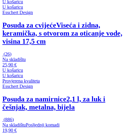
U košaricu
U košaricu
Esschert Design
Posuda za cvijeće
Viseća i zidna,
keramička, s otvorom za oticanje vode,
visina 17,5 cm
(
26
)
Na skladištu
25,90 €
U košaricu
U košaricu
Provjerena kvaliteta
Esschert Design
Posuda za namirnice
2,1 l, za luk i
češnjak, metalna, bijela
(
886
)
Na skladištu
Posljednji komadi
19,90 €