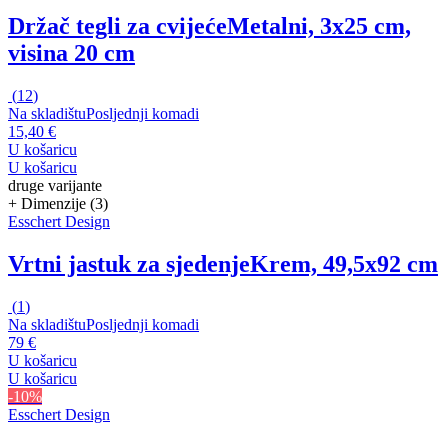
Držač tegli za cvijeće
Metalni, 3x25 cm,
visina 20 cm
(
12
)
Na skladištu
Posljednji komadi
15,40 €
U košaricu
U košaricu
druge varijante
+ Dimenzije (3)
Esschert Design
Vrtni jastuk za sjedenje
Krem, 49,5x92 cm
(
1
)
Na skladištu
Posljednji komadi
79 €
U košaricu
U košaricu
-10%
Esschert Design