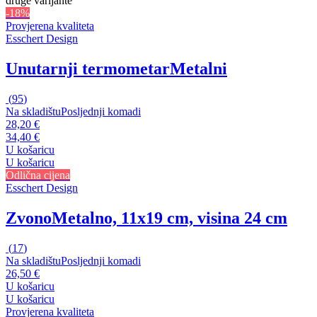
druge varijante
-18%
Provjerena kvaliteta
Esschert Design
Unutarnji termometar
Metalni
(
95
)
Na skladištu
Posljednji komadi
28,20 €
34,40 €
U košaricu
U košaricu
Odlična cijena
Esschert Design
Zvono
Metalno, 11x19 cm, visina 24 cm
(
17
)
Na skladištu
Posljednji komadi
26,50 €
U košaricu
U košaricu
Provjerena kvaliteta