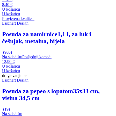
8,40 €
U košaricu
U košaricu
Provjerena kvaliteta
Esschert Design
Posuda za namirnice
1,1 l, za luk i
češnjak, metalna, bijela
(
903
)
Na skladištu
Posljednji komadi
12,90 €
U košaricu
U košaricu
druge varijante
Esschert Design
Posuda za pepeo s lopatom
35x33 cm,
visina 34,5 cm
(
19
)
Na skladištu