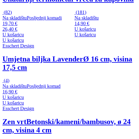
(
82
)
(
181
)
Na skladištu
Posljednji komadi
Na skladištu
19,70 €
14,90 €
26,40 €
U košaricu
U košaricu
U košaricu
U košaricu
Esschert Design
Umjetna biljka Lavender
Ø 16 cm, visina
17,5 cm
(
4
)
Na skladištu
Posljednji komad
16,90 €
U košaricu
U košaricu
Esschert Design
Zen vrt
Betonski/kameni/bambusov, ø 24
cm, visina 4 cm