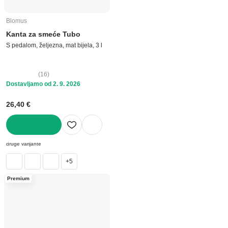
Blomus
Kanta za smeće Tubo
S pedalom, željezna, mat bijela, 3 l
(
16
)
Dostavljamo od 2. 9. 2026
26,40 €
U KOŠARICU
druge varijante
+5
Premium