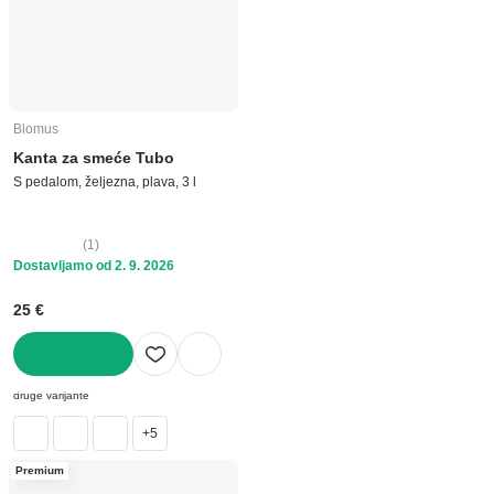
Blomus
Kanta za smeće Tubo
S pedalom, željezna, plava, 3 l
(
1
)
Dostavljamo od 2. 9. 2026
25 €
U KOŠARICU
druge varijante
+5
Premium