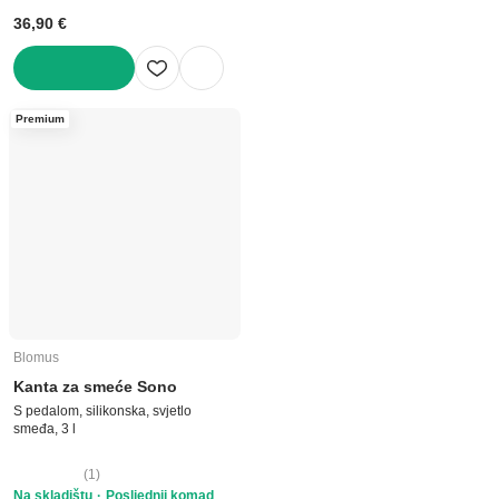
36,90 €
U KOŠARICU
Premium
Blomus
Kanta za smeće Sono
S pedalom, silikonska, svjetlo
smeđa, 3 l
(
1
)
Na skladištu
Posljednji komad