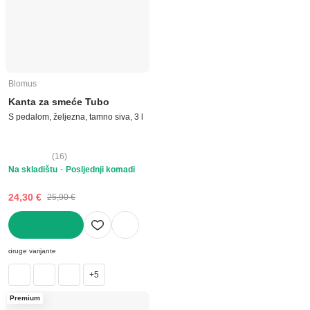
Blomus
Kanta za smeće Tubo
S pedalom, željezna, tamno siva, 3 l
(
16
)
Na skladištu
Posljednji komadi
24,30 €
25,90 €
U KOŠARICU
druge varijante
+5
Premium