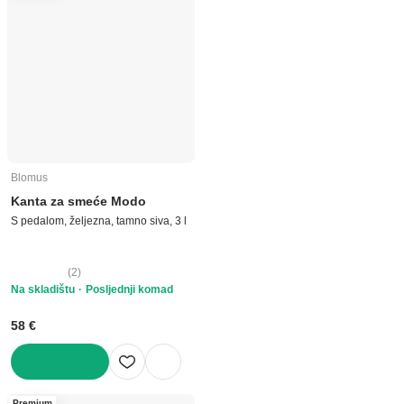
Blomus
Kanta za smeće Modo
S pedalom, željezna, tamno siva, 3 l
(
2
)
Na skladištu
Posljednji komad
58 €
U KOŠARICU
Premium