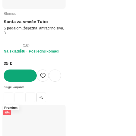
Blomus
Kanta za smeće Tubo
S pedalom, željezna, antracitno siva,
3 l
(
16
)
Na skladištu
Posljednji komadi
25 €
U KOŠARICU
druge varijante
+5
Premium
-6%