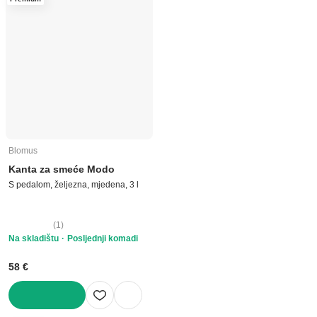
Blomus
Kanta za smeće Modo
S pedalom, željezna, mjedena, 3 l
(
1
)
Na skladištu
Posljednji komadi
58 €