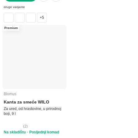
U KOŠARICU
druge varijante
+5
Premium
Blomus
Kanta za smeće WILO
Za ured, od hrastovine, u prirodnoj
boji, 9 l
(
2
)
Na skladištu
Posljednji komad