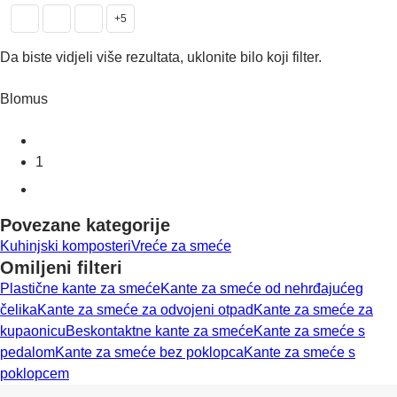
+5
Da biste vidjeli više rezultata, uklonite bilo koji filter.
Blomus
1
Povezane kategorije
Kuhinjski komposteri
Vreće za smeće
Omiljeni filteri
Plastične kante za smeće
Kante za smeće od nehrđajućeg
čelika
Kante za smeće za odvojeni otpad
Kante za smeće za
kupaonicu
Beskontaktne kante za smeće
Kante za smeće s
pedalom
Kante za smeće bez poklopca
Kante za smeće s
poklopcem