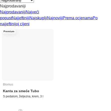
Najprodavaniji
Najprodavaniji
Najveći
popust
Najjeftiniji
Najskuplji
Najnoviji
Prema ocjenama
Po
najjeftinijoj cijeni
Premium
Blomus
Kanta za smeće Tubo
S pedalom, željezna, krem, 3 l
(
3
)