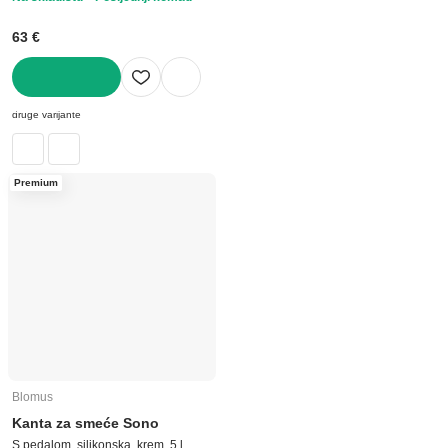
63 €
U KOŠARICU
druge varijante
Premium
Blomus
Kanta za smeće Sono
S pedalom, silikonska, krem, 5 l