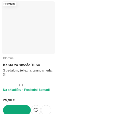
U KOŠARICU
Premium
Blomus
Kanta za smeće Tubo
S pedalom, željezna, tamno smeđa,
3 l
(
1
)
Na skladištu
Posljednji komadi
25,90 €