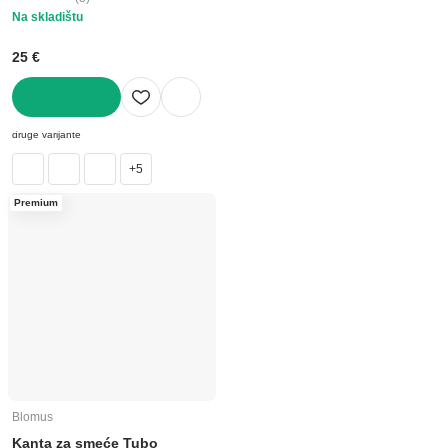
Na skladištu
25 €
U KOŠARICU
druge varijante
+5
Premium
Blomus
Kanta za smeće Tubo