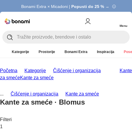
Bonami Extra × Micadoni |
Popusti do 25 % →
Menu
Kategorije
Prostorije
Bonami Extra
Inspiracija
Pose
Početna
Kategorije
Čišćenje i organizacija
Kante
za smeće
Kante za smeće
...
Čišćenje i organizacija
Kante za smeće
Kante za smeće · Blomus
Filteri
1