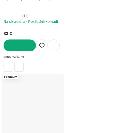
(
11
)
Na skladištu
Posljednji komadi
83 €
U KOŠARICU
druge varijante
Premium