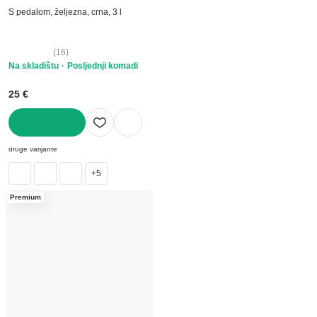
S pedalom, željezna, crna, 3 l
(
16
)
Na skladištu
Posljednji komadi
25 €
U KOŠARICU
druge varijante
+5
Premium