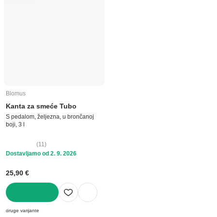
Blomus
Kanta za smeće Tubo
S pedalom, željezna, u brončanoj
boji, 3 l
(
11
)
Dostavljamo od 2. 9. 2026
25,90 €
U KOŠARICU
druge varijante