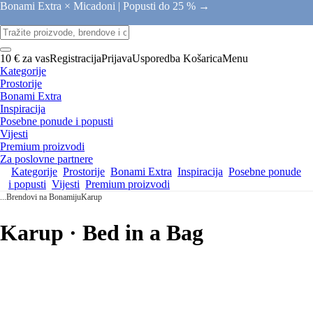
Bonami Extra × Micadoni |
Popusti do 25 % →
10 € za vas
Registracija
Prijava
Usporedba
Košarica
Menu
Kategorije
Prostorije
Bonami Extra
Inspiracija
Posebne ponude i popusti
Vijesti
Premium proizvodi
Za poslovne partnere
Kategorije
Prostorije
Bonami Extra
Inspiracija
Posebne ponude
i popusti
Vijesti
Premium proizvodi
...
Brendovi na Bonamiju
Karup
Karup · Bed in a Bag