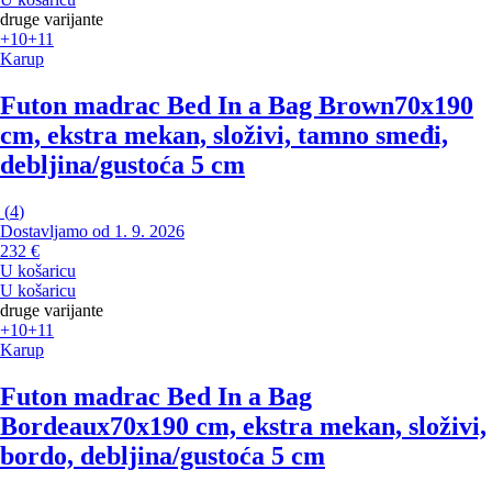
druge varijante
+10
+11
Karup
Futon madrac Bed In a Bag Brown
70x190
cm, ekstra mekan, složivi, tamno smeđi,
debljina/gustoća 5 cm
(
4
)
Dostavljamo od 1. 9. 2026
232 €
U košaricu
U košaricu
druge varijante
+10
+11
Karup
Futon madrac Bed In a Bag
Bordeaux
70x190 cm, ekstra mekan, složivi,
bordo, debljina/gustoća 5 cm