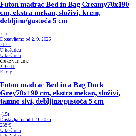
Futon madrac Bed in Bag Creamy
70x190
cm, ekstra mekan, složivi, krem,
debljina/gustoća 5 cm
(
1
)
Dostavljamo od 2. 9. 2026
217 €
U košaricu
U košaricu
druge varijante
+10
+11
Karup
Futon madrac Bed in a Bag Dark
Grey
70x190 cm, ekstra mekan, složivi,
tamno sivi, debljina/gustoća 5 cm
(
15
)
Dostavljamo od 1. 9. 2026
238 €
U košaricu
U košaricu