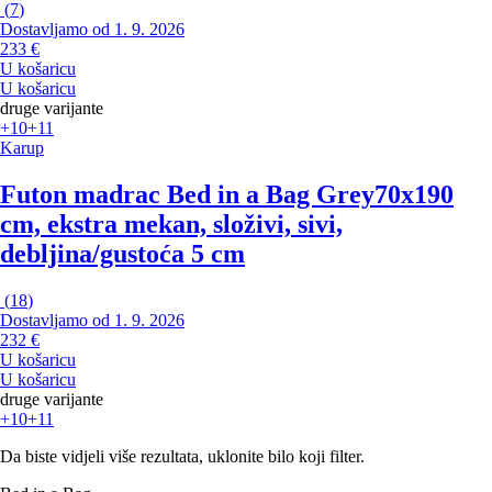
(
7
)
Dostavljamo od 1. 9. 2026
233 €
U košaricu
U košaricu
druge varijante
+10
+11
Karup
Futon madrac Bed in a Bag Grey
70x190
cm, ekstra mekan, složivi, sivi,
debljina/gustoća 5 cm
(
18
)
Dostavljamo od 1. 9. 2026
232 €
U košaricu
U košaricu
druge varijante
+10
+11
Da biste vidjeli više rezultata, uklonite bilo koji filter.