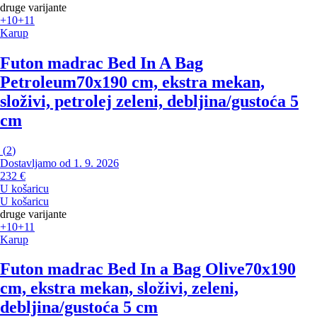
druge varijante
+10
+11
Karup
Futon madrac Bed In A Bag
Petroleum
70x190 cm, ekstra mekan,
složivi, petrolej zeleni, debljina/gustoća 5
cm
(
2
)
Dostavljamo od 1. 9. 2026
232 €
U košaricu
U košaricu
druge varijante
+10
+11
Karup
Futon madrac Bed In a Bag Olive
70x190
cm, ekstra mekan, složivi, zeleni,
debljina/gustoća 5 cm