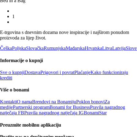
Bed in a Bag
1
E-trgovina s dnevnim dozama nove inspiracije i najširom ponudom
proizvoda za lijep život.
Češka
Poljska
Slovačka
Rumunjska
Mađarska
Hrvatska
Litva
Latvija
Slove
Informacije o kupnji
Sve o kupnji
Dostava
Prigovori i povrat
Plaćanje
Kako funkcioniraju
krediti
Više o bonami
Kontakti
O nama
Brendovi na Bonamiju
Poklon bonovi
Za
medije
Partnerski program
Bonami for Business
Pravila nagradnog
natječaja FB
Pravila nagradnog natječaja IG
BonamiStar
Preuzmite mobilnu aplikaciju
Pratite nas na društvenim mrežama