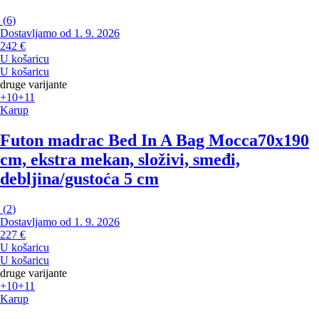
(
6
)
Dostavljamo od 1. 9. 2026
242 €
U košaricu
U košaricu
druge varijante
+10
+11
Karup
Futon madrac Bed In A Bag Mocca
70x190
cm, ekstra mekan, složivi, smeđi,
debljina/gustoća 5 cm
(
2
)
Dostavljamo od 1. 9. 2026
227 €
U košaricu
U košaricu
druge varijante
+10
+11
Karup