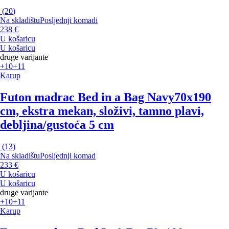
(
20
)
Na skladištu
Posljednji komadi
238 €
U košaricu
U košaricu
druge varijante
+10
+11
Karup
Futon madrac Bed in a Bag Navy
70x190
cm, ekstra mekan, složivi, tamno plavi,
debljina/gustoća 5 cm
(
13
)
Na skladištu
Posljednji komad
233 €
U košaricu
U košaricu
druge varijante
+10
+11
Karup