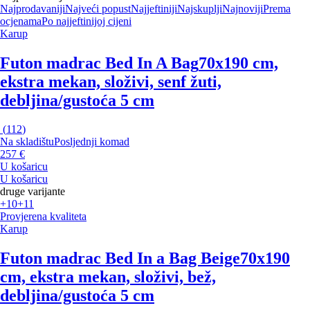
Najprodavaniji
Najveći popust
Najjeftiniji
Najskuplji
Najnoviji
Prema
ocjenama
Po najjeftinijoj cijeni
Karup
Futon madrac Bed In A Bag
70x190 cm,
ekstra mekan, složivi, senf žuti,
debljina/gustoća 5 cm
(
112
)
Na skladištu
Posljednji komad
257 €
U košaricu
U košaricu
druge varijante
+10
+11
Provjerena kvaliteta
Karup
Futon madrac Bed In a Bag Beige
70x190
cm, ekstra mekan, složivi, bež,
debljina/gustoća 5 cm