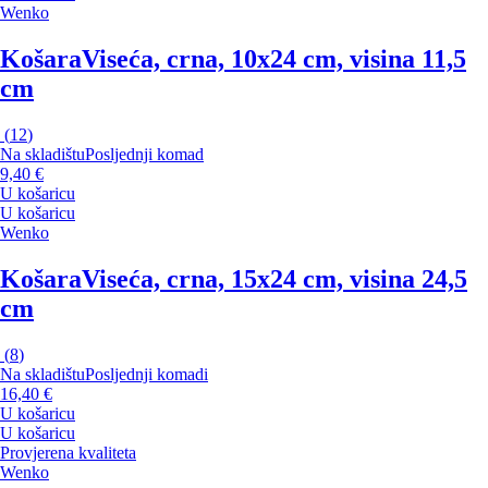
Wenko
Košara
Viseća, crna, 10x24 cm, visina 11,5
cm
(
12
)
Na skladištu
Posljednji komad
9,40 €
U košaricu
U košaricu
Wenko
Košara
Viseća, crna, 15x24 cm, visina 24,5
cm
(
8
)
Na skladištu
Posljednji komadi
16,40 €
U košaricu
U košaricu
Provjerena kvaliteta
Wenko