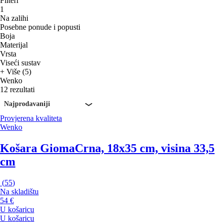
Filteri
1
Na zalihi
Posebne ponude i popusti
Boja
Materijal
Vrsta
Viseći sustav
+ Više (5)
Wenko
12 rezultati
Najprodavaniji
Provjerena kvaliteta
Wenko
Košara Gioma
Crna, 18x35 cm, visina 33,5
cm
(
55
)
Na skladištu
54 €
U košaricu
U košaricu