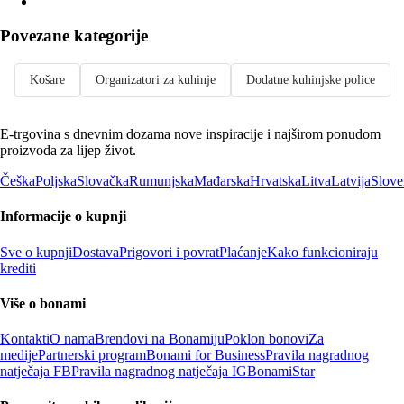
Povezane kategorije
Košare
Organizatori za kuhinje
Dodatne kuhinjske police
E-trgovina s dnevnim dozama nove inspiracije i najširom ponudom
proizvoda za lijep život.
Češka
Poljska
Slovačka
Rumunjska
Mađarska
Hrvatska
Litva
Latvija
Slove
Informacije o kupnji
Sve o kupnji
Dostava
Prigovori i povrat
Plaćanje
Kako funkcioniraju
krediti
Više o bonami
Kontakti
O nama
Brendovi na Bonamiju
Poklon bonovi
Za
medije
Partnerski program
Bonami for Business
Pravila nagradnog
natječaja FB
Pravila nagradnog natječaja IG
BonamiStar