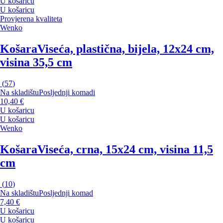
U košaricu
U košaricu
Provjerena kvaliteta
Wenko
Košara
Viseća, plastična, bijela, 12x24 cm,
visina 35,5 cm
(
57
)
Na skladištu
Posljednji komadi
10,40 €
U košaricu
U košaricu
Wenko
Košara
Viseća, crna, 15x24 cm, visina 11,5
cm
(
10
)
Na skladištu
Posljednji komad
7,40 €
U košaricu
U košaricu