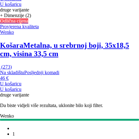
U košaricu
druge varijante
+ Dimenzije (2)
Odlična cijena
Provjerena kvaliteta
Wenko
Košara
Metalna, u srebrnoj boji, 35x18,5
cm, visina 33,5 cm
(
273
)
Na skladištu
Posljednji komadi
46 €
U košaricu
U košaricu
druge varijante
Da biste vidjeli više rezultata, uklonite bilo koji filter.
Wenko
1