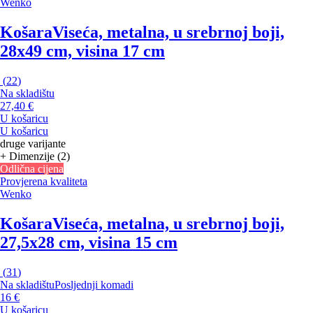
Wenko
Košara
Viseća, metalna, u srebrnoj boji,
28x49 cm, visina 17 cm
(
22
)
Na skladištu
27,40 €
U košaricu
U košaricu
druge varijante
+ Dimenzije (2)
Odlična cijena
Provjerena kvaliteta
Wenko
Košara
Viseća, metalna, u srebrnoj boji,
27,5x28 cm, visina 15 cm
(
31
)
Na skladištu
Posljednji komadi
16 €
U košaricu