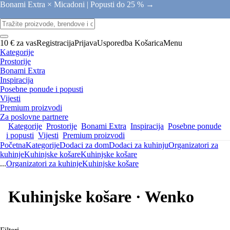
Bonami Extra × Micadoni |
Popusti do 25 % →
10 € za vas
Registracija
Prijava
Usporedba
Košarica
Menu
Kategorije
Prostorije
Bonami Extra
Inspiracija
Posebne ponude i popusti
Vijesti
Premium proizvodi
Za poslovne partnere
Kategorije
Prostorije
Bonami Extra
Inspiracija
Posebne ponude
i popusti
Vijesti
Premium proizvodi
Početna
Kategorije
Dodaci za dom
Dodaci za kuhinju
Organizatori za
kuhinje
Kuhinjske košare
Kuhinjske košare
...
Organizatori za kuhinje
Kuhinjske košare
Kuhinjske košare · Wenko