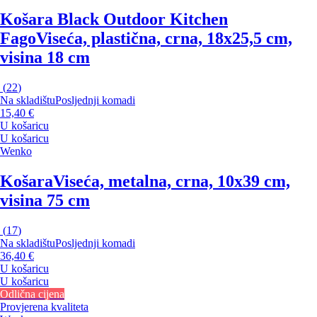
Košara Black Outdoor Kitchen
Fago
Viseća, plastična, crna, 18x25,5 cm,
visina 18 cm
(
22
)
Na skladištu
Posljednji komadi
15,40 €
U košaricu
U košaricu
Wenko
Košara
Viseća, metalna, crna, 10x39 cm,
visina 75 cm
(
17
)
Na skladištu
Posljednji komadi
36,40 €
U košaricu
U košaricu
Odlična cijena
Provjerena kvaliteta