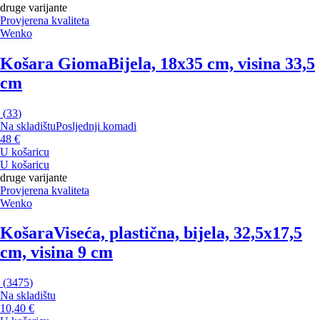
druge varijante
Provjerena kvaliteta
Wenko
Košara Gioma
Bijela, 18x35 cm, visina 33,5
cm
(
33
)
Na skladištu
Posljednji komadi
48 €
U košaricu
U košaricu
druge varijante
Provjerena kvaliteta
Wenko
Košara
Viseća, plastična, bijela, 32,5x17,5
cm, visina 9 cm
(
3475
)
Na skladištu
10,40 €