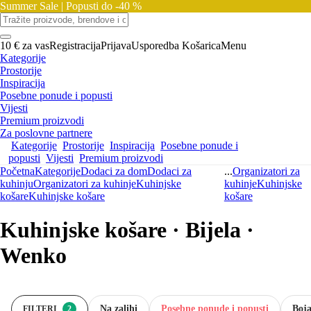
Summer Sale |
Popusti do -40 %
10 € za vas
Registracija
Prijava
Usporedba
Košarica
Menu
Kategorije
Prostorije
Inspiracija
Posebne ponude i popusti
Vijesti
Premium proizvodi
Za poslovne partnere
Kategorije
Prostorije
Inspiracija
Posebne ponude i
popusti
Vijesti
Premium proizvodi
Početna
Kategorije
Dodaci za dom
Dodaci za
...
Organizatori za
kuhinju
Organizatori za kuhinje
Kuhinjske
kuhinje
Kuhinjske
košare
Kuhinjske košare
košare
Kuhinjske košare · Bijela ·
Wenko
Na zalihi
Posebne ponude i popusti
Boj
FILTERI
2