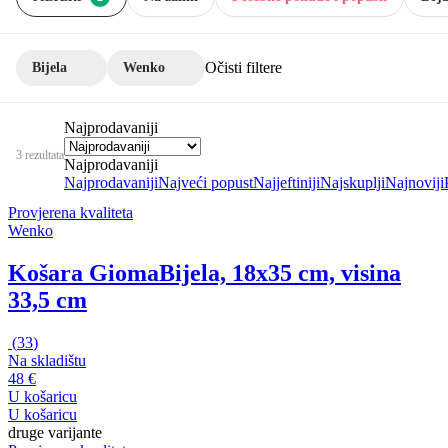
Očisti filtere
Bijela
Wenko
Najprodavaniji
3 rezultata
Najprodavaniji
Najprodavaniji
Najveći popust
Najjeftiniji
Najskuplji
Najnoviji
Provjerena kvaliteta
Wenko
Košara Gioma
Bijela, 18x35 cm, visina
33,5 cm
(
33
)
Na skladištu
48 €
U košaricu
U košaricu
druge varijante