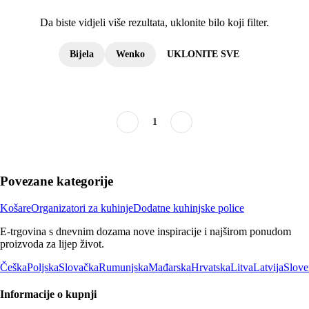
Da biste vidjeli više rezultata, uklonite bilo koji filter.
Bijela
Wenko
UKLONITE SVE
1
Povezane kategorije
Košare
Organizatori za kuhinje
Dodatne kuhinjske police
E-trgovina s dnevnim dozama nove inspiracije i najširom ponudom
proizvoda za lijep život.
Češka
Poljska
Slovačka
Rumunjska
Mađarska
Hrvatska
Litva
Latvija
Slove
Informacije o kupnji