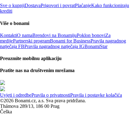
Sve o kupnji
Dostava
Prigovori i povrat
Plaćanje
Kako funkcioniraju
krediti
Više o bonami
Kontakti
O nama
Brendovi na Bonamiju
Poklon bonovi
Za
medije
Partnerski program
Bonami for Business
Pravila nagradnog
natječaja FB
Pravila nagradnog natječaja IG
BonamiStar
Preuzmite mobilnu aplikaciju
Pratite nas na društvenim mrežama
Uvjeti i odredbe
Pravila o privatnosti
Pravila i postavke kolačića
©2026 Bonami.cz, a.s. Sva prava pridržana.
Thámova 289/13, 186 00 Prag
Češka