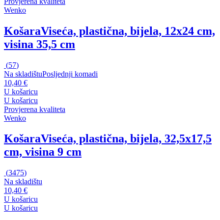
Provjerena kvaliteta
Wenko
Košara
Viseća, plastična, bijela, 12x24 cm,
visina 35,5 cm
(
57
)
Na skladištu
Posljednji komadi
10,40 €
U košaricu
U košaricu
Provjerena kvaliteta
Wenko
Košara
Viseća, plastična, bijela, 32,5x17,5
cm, visina 9 cm
(
3475
)
Na skladištu
10,40 €
U košaricu
U košaricu