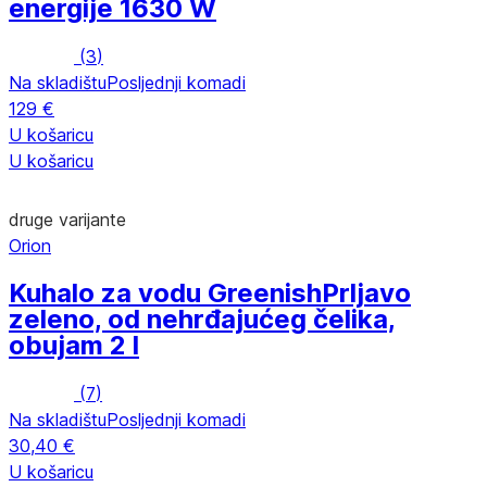
energije 1630 W
(
3
)
Na skladištu
Posljednji komadi
129 €
U košaricu
U košaricu
druge varijante
Orion
Kuhalo za vodu Greenish
Prljavo
zeleno, od nehrđajućeg čelika,
obujam 2 l
(
7
)
Na skladištu
Posljednji komadi
30,40 €
U košaricu