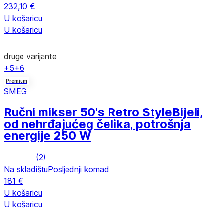
232,10 €
U košaricu
U košaricu
druge varijante
+5
+6
Premium
SMEG
Ručni mikser 50's Retro Style
Bijeli,
od nehrđajućeg čelika, potrošnja
energije 250 W
(
2
)
Na skladištu
Posljednji komad
181 €
U košaricu
U košaricu