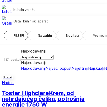
Kuhala za rižu
Ostali kuhinjski aparati
Na zalihi
Noviteti
Premiu
FILTERI
Najprodavaniji
147 rezultati
Najprodavaniji
Najprodavaniji
Najveći popust
Najjeftiniji
Najskuplji
N
Novitet
Haden
Toster Highclere
Krem, od
nehrđajućeg čelika, potrošnja
energije 1750 W