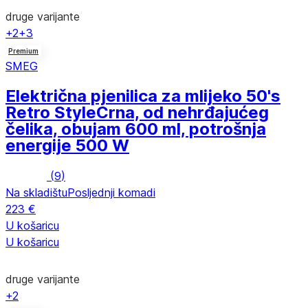
druge varijante
+2
+3
Premium
SMEG
Električna pjenilica za mlijeko 50's
Retro Style
Crna, od nehrđajućeg
čelika, obujam 600 ml, potrošnja
energije 500 W
(
9
)
Na skladištu
Posljednji komadi
223 €
U košaricu
U košaricu
druge varijante
+2