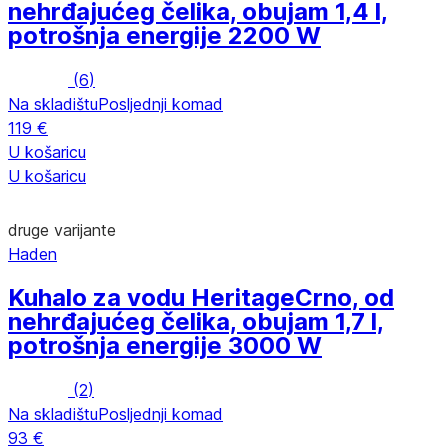
nehrđajućeg čelika, obujam 1,4 l,
potrošnja energije 2200 W
(
6
)
Na skladištu
Posljednji komad
119 €
U košaricu
U košaricu
druge varijante
Haden
Kuhalo za vodu Heritage
Crno, od
nehrđajućeg čelika, obujam 1,7 l,
potrošnja energije 3000 W
(
2
)
Na skladištu
Posljednji komad
93 €