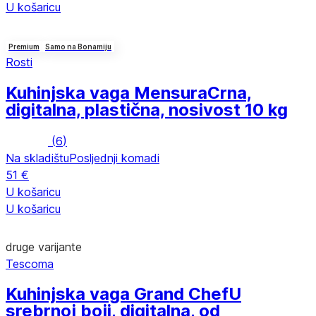
U košaricu
Premium
Samo na Bonamiju
Rosti
Kuhinjska vaga Mensura
Crna,
digitalna, plastična, nosivost 10 kg
(
6
)
Na skladištu
Posljednji komadi
51 €
U košaricu
U košaricu
druge varijante
Tescoma
Kuhinjska vaga Grand Chef
U
srebrnoj boji, digitalna, od