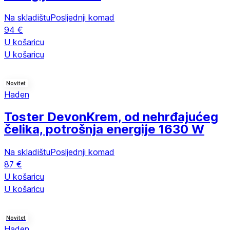
Na skladištu
Posljednji komad
94 €
U košaricu
U košaricu
Novitet
Haden
Toster Devon
Krem, od nehrđajućeg
čelika, potrošnja energije 1630 W
Na skladištu
Posljednji komad
87 €
U košaricu
U košaricu
Novitet
Haden