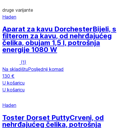
druge varijante
Haden
Aparat za kavu Dorchester
Bijeli, s
filterom za kavu, od nehrđajućeg
čelika, obujam 1,5 l, potrošnja
energije 1080 W
(
1
)
Na skladištu
Posljednji komad
130 €
U košaricu
U košaricu
Haden
Toster Dorset Putty
Crveni, od
nehrđajućeg čelika, potrošnja