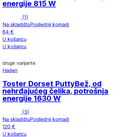
energije 815 W
(
1
)
Na skladištu
Posljednji komadi
84 €
U košaricu
U košaricu
druge varijante
Haden
Toster Dorset Putty
Bež, od
nehrđajućeg čelika, potrošnja
energije 1630 W
(
3
)
Na skladištu
Posljednji komadi
120 €
U košaricu