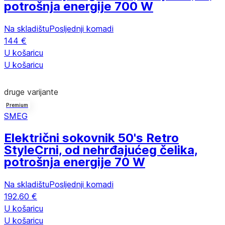
potrošnja energije 700 W
Na skladištu
Posljednji komadi
144 €
U košaricu
U košaricu
druge varijante
Premium
SMEG
Električni sokovnik 50's Retro
Style
Crni, od nehrđajućeg čelika,
potrošnja energije 70 W
Na skladištu
Posljednji komadi
192,60 €
U košaricu
U košaricu