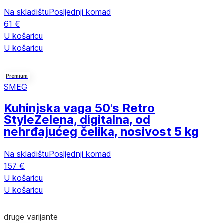
Na skladištu
Posljednji komad
61 €
U košaricu
U košaricu
Premium
SMEG
Kuhinjska vaga 50's Retro
Style
Zelena, digitalna, od
nehrđajućeg čelika, nosivost 5 kg
Na skladištu
Posljednji komad
157 €
U košaricu
U košaricu
druge varijante