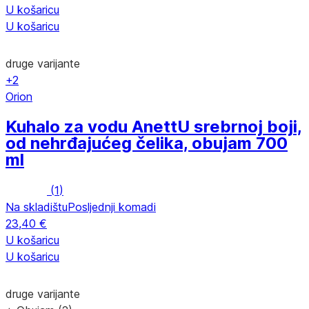
U košaricu
U košaricu
druge varijante
+2
Orion
Kuhalo za vodu Anett
U srebrnoj boji,
od nehrđajućeg čelika, obujam 700
ml
(
1
)
Na skladištu
Posljednji komadi
23,40 €
U košaricu
U košaricu
druge varijante