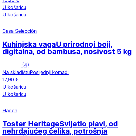
19,20 €
U košaricu
U košaricu
Casa Selección
Kuhinjska vaga
U prirodnoj boji,
digitalna, od bambusa, nosivost 5 kg
(
4
)
Na skladištu
Posljednji komadi
17,90 €
U košaricu
U košaricu
Haden
Toster Heritage
Svijetlo plavi, od
nehrđajućeg čelika, potrošnja