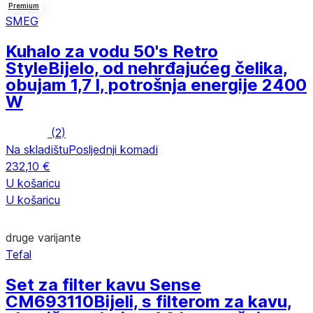
Premium
SMEG
Kuhalo za vodu 50's Retro
Style
Bijelo, od nehrđajućeg čelika,
obujam 1,7 l, potrošnja energije 2400
W
(
2
)
Na skladištu
Posljednji komadi
232,10 €
U košaricu
U košaricu
druge varijante
Tefal
Set za filter kavu Sense
CM693110
Bijeli, s filterom za kavu,