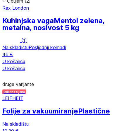
+ Obujam (2)
Rex London
Kuhinjska vaga
Mentol zelena,
metalna, nosivost 5 kg
(
1
)
Na skladištu
Posljednji komadi
46 €
U košaricu
U košaricu
druge varijante
Odlična cijena
LEIFHEIT
Folije za vakuumiranje
Plastične
Na skladištu