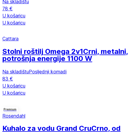
Na skladištu
78 €
U košaricu
U košaricu
Cattara
Stolni roštilj Omega 2v1
Crni, metalni,
potrošnja energije 1100 W
Na skladištu
Posljednji komadi
83 €
U košaricu
U košaricu
Premium
Rosendahl
Kuhalo za vodu Grand Cru
Crno, od