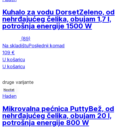
Kuhalo za vodu Dorset
Zeleno, od
nehrđajućeg čelika, obujam 1,7 l,
potrošnja energije 1500 W
(
89
)
Na skladištu
Posljednji komad
109 €
U košaricu
U košaricu
druge varijante
Novitet
Haden
Mikrovalna pećnica Putty
Bež, od
nehrđajućeg čelika, obujam 20 l,
potrošnja energije 800 W