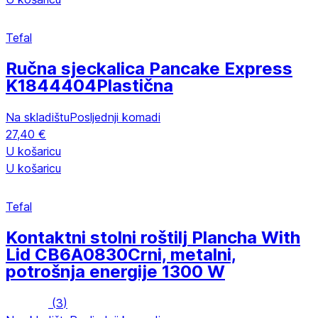
Tefal
Ručna sjeckalica Pancake Express
K1844404
Plastična
Na skladištu
Posljednji komadi
27,40 €
U košaricu
U košaricu
Tefal
Kontaktni stolni roštilj Plancha With
Lid CB6A0830
Crni, metalni,
potrošnja energije 1300 W
(
3
)