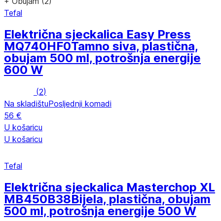
+ Obujam (2)
Tefal
Električna sjeckalica Easy Press
MQ740HF0
Tamno siva, plastična,
obujam 500 ml, potrošnja energije
600 W
(
2
)
Na skladištu
Posljednji komadi
56 €
U košaricu
U košaricu
Tefal
Električna sjeckalica Masterchop XL
MB450B38
Bijela, plastična, obujam
500 ml, potrošnja energije 500 W