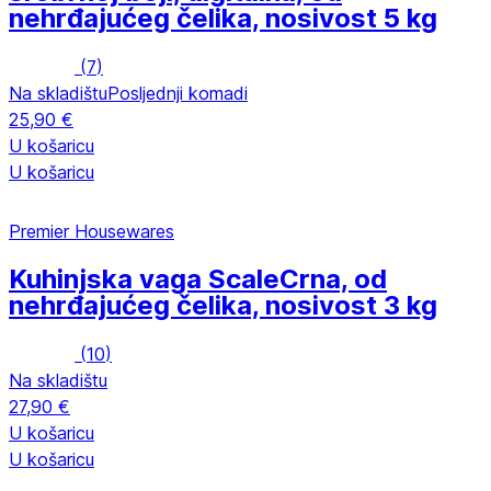
nehrđajućeg čelika, nosivost 5 kg
(
7
)
Na skladištu
Posljednji komadi
25,90 €
U košaricu
U košaricu
Premier Housewares
Kuhinjska vaga Scale
Crna, od
nehrđajućeg čelika, nosivost 3 kg
(
10
)
Na skladištu
27,90 €
U košaricu
U košaricu