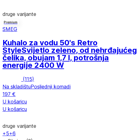
druge varijante
Premium
SMEG
Kuhalo za vodu 50's Retro
Style
Svijetlo zeleno, od nehrđajućeg
čelika, obujam 1,7 l, potrošnja
energije 2400 W
(
115
)
Na skladištu
Posljednji komadi
197 €
U košaricu
U košaricu
druge varijante
+5
+6