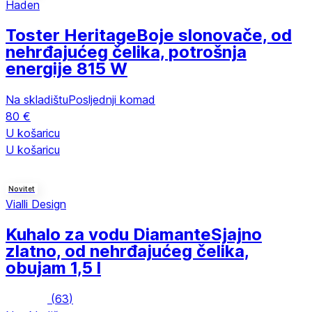
Haden
Toster Heritage
Boje slonovače, od
nehrđajućeg čelika, potrošnja
energije 815 W
Na skladištu
Posljednji komad
80 €
U košaricu
U košaricu
Novitet
Vialli Design
Kuhalo za vodu Diamante
Sjajno
zlatno, od nehrđajućeg čelika,
obujam 1,5 l
(
63
)