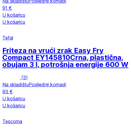
Na skladištu
Posljednji komadi
91 €
U košaricu
U košaricu
Tefal
Friteza na vrući zrak Easy Fry
Compact EY145810
Crna, plastična,
obujam 3 l, potrošnja energije 600 W
(
3
)
Na skladištu
Posljednji komadi
93 €
U košaricu
U košaricu
Tescoma