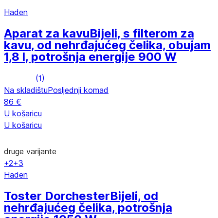
Haden
Aparat za kavu
Bijeli, s filterom za
kavu, od nehrđajućeg čelika, obujam
1,8 l, potrošnja energije 900 W
(
1
)
Na skladištu
Posljednji komad
86 €
U košaricu
U košaricu
druge varijante
+2
+3
Haden
Toster Dorchester
Bijeli, od
nehrđajućeg čelika, potrošnja