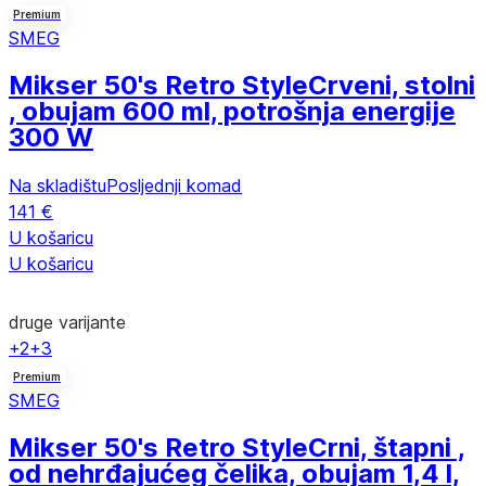
Premium
SMEG
Mikser 50's Retro Style
Crveni, stolni
, obujam 600 ml, potrošnja energije
300 W
Na skladištu
Posljednji komad
141 €
U košaricu
U košaricu
druge varijante
+2
+3
Premium
SMEG
Mikser 50's Retro Style
Crni, štapni ,
od nehrđajućeg čelika, obujam 1,4 l,