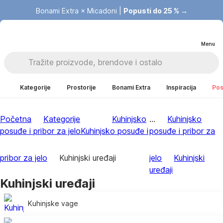
Bonami Extra × Micadoni |
Popusti do 25 % →
Menu
Kategorije
Prostorije
Bonami Extra
Inspiracija
Pos
Početna
Kategorije
Kuhinjsko
...
Kuhinjsko
posuđe i pribor za jelo
Kuhinjsko posuđe i
posuđe i pribor za
pribor za jelo
Kuhinjski uređaji
jelo
Kuhinjski
uređaji
Kuhinjski uređaji
Kuhinjske vage