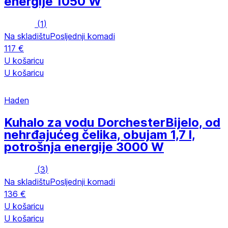
energije 1050 W
(
1
)
Na skladištu
Posljednji komadi
117 €
U košaricu
U košaricu
Haden
Kuhalo za vodu Dorchester
Bijelo, od
nehrđajućeg čelika, obujam 1,7 l,
potrošnja energije 3000 W
(
3
)
Na skladištu
Posljednji komadi
136 €
U košaricu
U košaricu