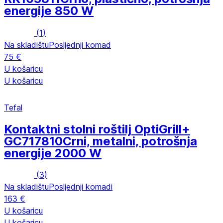
energije 850 W
(
1
)
Na skladištu
Posljednji komad
75 €
U košaricu
U košaricu
Tefal
Kontaktni stolni roštilj OptiGrill+
GC717810
Crni, metalni, potrošnja
energije 2000 W
(
3
)
Na skladištu
Posljednji komadi
163 €
U košaricu
U košaricu