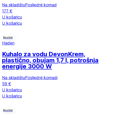
Na skladištu
Posljednji komad
177 €
U košaricu
U košaricu
Novitet
Haden
Kuhalo za vodu Devon
Krem,
plastično, obujam 1,7 l, potrošnja
energije 3000 W
Na skladištu
Posljednji komadi
59 €
U košaricu
U košaricu
Novitet