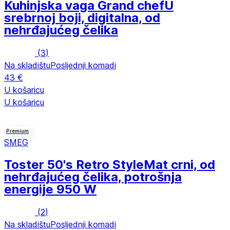
Kuhinjska vaga Grand chef
U
srebrnoj boji, digitalna, od
nehrđajućeg čelika
(
3
)
Na skladištu
Posljednji komadi
43 €
U košaricu
U košaricu
Premium
SMEG
Toster 50's Retro Style
Mat crni, od
nehrđajućeg čelika, potrošnja
energije 950 W
(
2
)
Na skladištu
Posljednji komadi