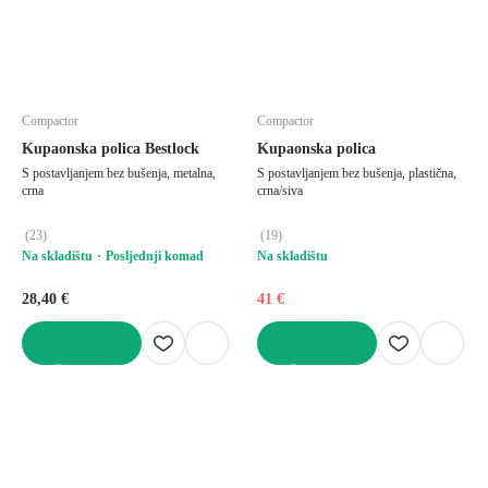
Compactor
Compactor
Kupaonska polica Bestlock
Kupaonska polica
S postavljanjem bez bušenja, metalna,
S postavljanjem bez bušenja, plastična,
crna
crna/siva
(
23
)
(
19
)
Na skladištu
Posljednji komad
Na skladištu
28,40 €
41 €
U KOŠARICU
U KOŠARICU