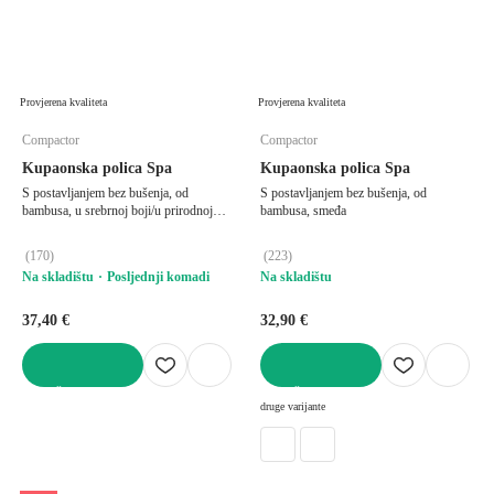
Provjerena kvaliteta
Provjerena kvaliteta
Compactor
Compactor
Kupaonska polica Spa
Kupaonska polica Spa
S postavljanjem bez bušenja, od
S postavljanjem bez bušenja, od
bambusa, u srebrnoj boji/u prirodnoj
bambusa, smeđa
boji
(
170
)
(
223
)
Na skladištu
Posljednji komadi
Na skladištu
37,40 €
32,90 €
U KOŠARICU
U KOŠARICU
druge varijante