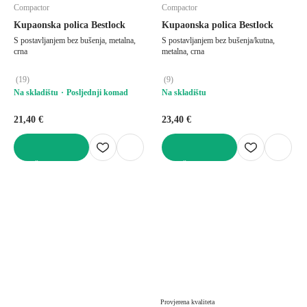
Compactor
Compactor
Kupaonska polica Bestlock
Kupaonska polica Bestlock
S postavljanjem bez bušenja, metalna,
S postavljanjem bez bušenja/kutna,
crna
metalna, crna
(
19
)
(
9
)
Na skladištu
Posljednji komad
Na skladištu
21,40 €
23,40 €
U KOŠARICU
U KOŠARICU
Provjerena kvaliteta