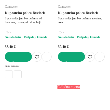
Compactor
Compactor
Kupaonska polica Bestlock
Kupaonska polica Bestlock
S postavljanjem bez bušenja, od
S postavljanjem bez bušenja, metalna,
bambusa, crna/u prirodnoj boji
crna
(
34
)
(
54
)
Na skladištu
Posljednji komadi
Na skladištu
Posljednji komadi
36,40 €
30,40 €
U KOŠARICU
U KOŠARICU
druge varijante
Odlična cijena