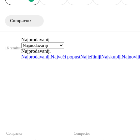
Compactor
Najprodavaniji
16 rezultati
Najprodavaniji
Najprodavaniji
Najveći popust
Najjeftiniji
Najskuplji
Najnoviji
Compactor
Compactor