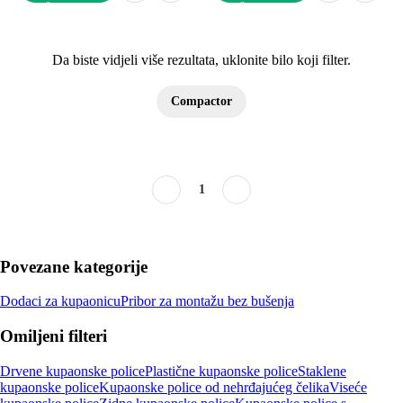
U KOŠARICU
U KOŠARICU
Da biste vidjeli više rezultata, uklonite bilo koji filter.
Compactor
1
Povezane kategorije
Dodaci za kupaonicu
Pribor za montažu bez bušenja
Omiljeni filteri
Drvene kupaonske police
Plastične kupaonske police
Staklene
kupaonske police
Kupaonske police od nehrđajućeg čelika
Viseće