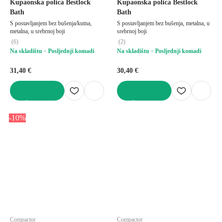
Kupaonska polica Bestlock
Kupaonska polica Bestlock
Bath
Bath
S postavljanjem bez bušenja/kutna,
S postavljanjem bez bušenja, metalna, u
metalna, u srebrnoj boji
srebrnoj boji
(
6
)
(
2
)
Na skladištu
Posljednji komadi
Na skladištu
Posljednji komadi
31,40 €
30,40 €
U KOŠARICU
U KOŠARICU
-10%
Compactor
Compactor