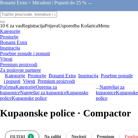
Bonami Extra × Micadoni |
Popusti do 25 % →
10 € za vas
Registracija
Prijava
Usporedba
Košarica
Menu
Kategorije
Prostorije
Bonami Extra
Inspiracija
Posebne ponude i popusti
Vijesti
Premium proizvodi
Za poslovne partnere
Kategorije
Prostorije
Bonami Extra
Inspiracija
Posebne ponude
i popusti
Vijesti
Premium proizvodi
Početna
Kategorije
Oprema za
...
Namještaj za
kupaonice
Namještaj za kupaonice
Kupaonske
kupaonice
Kupaonske
police
Kupaonske police
police
Kupaonske police · Compactor
Na zalihi
Noviteti
Premium
Posebn
FILTERI
1