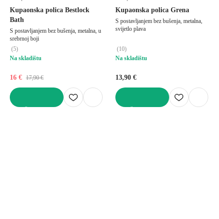
Kupaonska polica Bestlock
Kupaonska polica Grena
Bath
S postavljanjem bez bušenja, metalna,
svijetlo plava
S postavljanjem bez bušenja, metalna, u
srebrnoj boji
(
5
)
(
10
)
Na skladištu
Na skladištu
16 €
13,90 €
17,90 €
U KOŠARICU
U KOŠARICU