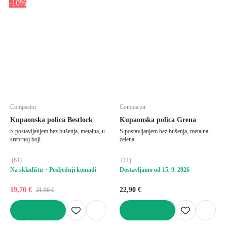
-10%
Compactor
Compactor
Kupaonska polica Bestlock
Kupaonska polica Grena
S postavljanjem bez bušenja, metalna, u
S postavljanjem bez bušenja, metalna,
srebrnoj boji
zelena
(
61
)
(
11
)
Na skladištu
Posljednji komadi
Dostavljamo od 15. 9. 2026
19,70 €
22,90 €
21,90 €
U KOŠARICU
U KOŠARICU