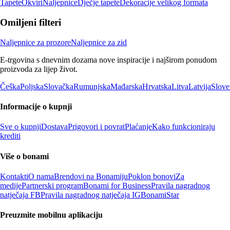
Tapete
Okviri
Naljepnice
Dječje tapete
Dekoracije velikog formata
Omiljeni filteri
Naljepnice za prozore
Naljepnice za zid
E-trgovina s dnevnim dozama nove inspiracije i najširom ponudom
proizvoda za lijep život.
Češka
Poljska
Slovačka
Rumunjska
Mađarska
Hrvatska
Litva
Latvija
Slove
Informacije o kupnji
Sve o kupnji
Dostava
Prigovori i povrat
Plaćanje
Kako funkcioniraju
krediti
Više o bonami
Kontakti
O nama
Brendovi na Bonamiju
Poklon bonovi
Za
medije
Partnerski program
Bonami for Business
Pravila nagradnog
natječaja FB
Pravila nagradnog natječaja IG
BonamiStar
Preuzmite mobilnu aplikaciju