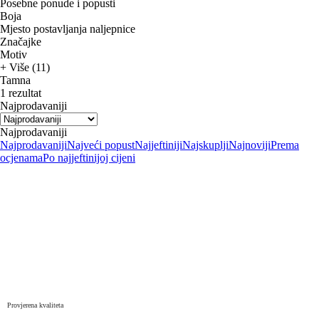
Posebne ponude i popusti
Boja
Mjesto postavljanja naljepnice
Značajke
Motiv
+ Više (11)
Tamna
1 rezultat
Najprodavaniji
Najprodavaniji
Najprodavaniji
Najveći popust
Najjeftiniji
Najskuplji
Najnoviji
Prema
ocjenama
Po najjeftinijoj cijeni
Provjerena kvaliteta