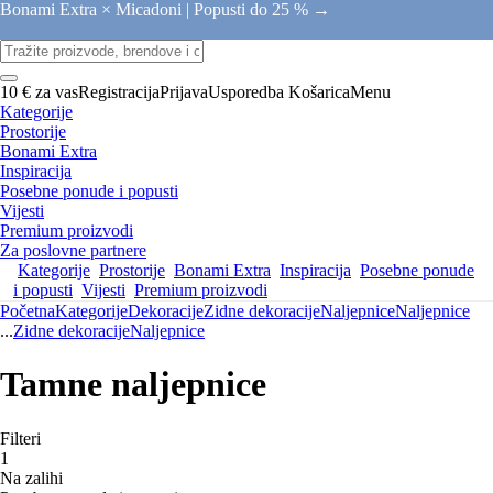
Bonami Extra × Micadoni |
Popusti do 25 % →
10 € za vas
Registracija
Prijava
Usporedba
Košarica
Menu
Kategorije
Prostorije
Bonami Extra
Inspiracija
Posebne ponude i popusti
Vijesti
Premium proizvodi
Za poslovne partnere
Kategorije
Prostorije
Bonami Extra
Inspiracija
Posebne ponude
i popusti
Vijesti
Premium proizvodi
Početna
Kategorije
Dekoracije
Zidne dekoracije
Naljepnice
Naljepnice
...
Zidne dekoracije
Naljepnice
Tamne naljepnice
Filteri
1
Na zalihi