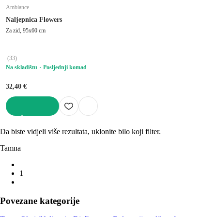
Ambiance
Naljepnica Flowers
Za zid, 95x60 cm
(
33
)
Na skladištu
Posljednji komad
32,40 €
U KOŠARICU
Da biste vidjeli više rezultata, uklonite bilo koji filter.
Tamna
1
Povezane kategorije