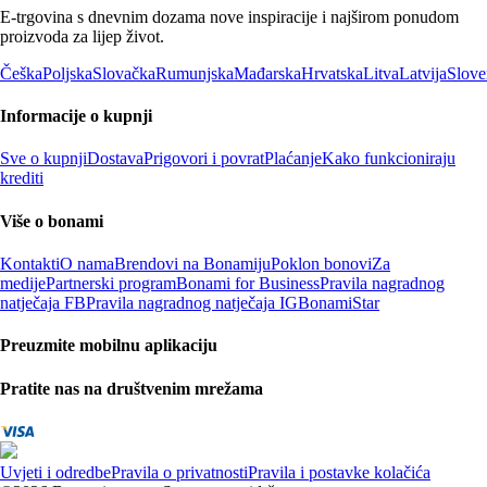
E-trgovina s dnevnim dozama nove inspiracije i najširom ponudom
proizvoda za lijep život.
Češka
Poljska
Slovačka
Rumunjska
Mađarska
Hrvatska
Litva
Latvija
Slove
Informacije o kupnji
Sve o kupnji
Dostava
Prigovori i povrat
Plaćanje
Kako funkcioniraju
krediti
Više o bonami
Kontakti
O nama
Brendovi na Bonamiju
Poklon bonovi
Za
medije
Partnerski program
Bonami for Business
Pravila nagradnog
natječaja FB
Pravila nagradnog natječaja IG
BonamiStar
Preuzmite mobilnu aplikaciju
Pratite nas na društvenim mrežama
Uvjeti i odredbe
Pravila o privatnosti
Pravila i postavke kolačića