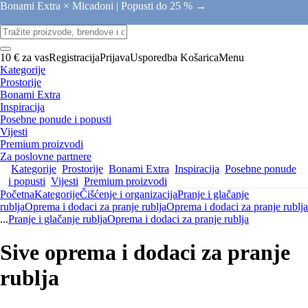
Bonami Extra × Micadoni |
Popusti do 25 % →
10 € za vas
Registracija
Prijava
Usporedba
Košarica
Menu
Kategorije
Prostorije
Bonami Extra
Inspiracija
Posebne ponude i popusti
Vijesti
Premium proizvodi
Za poslovne partnere
Kategorije
Prostorije
Bonami Extra
Inspiracija
Posebne ponude
i popusti
Vijesti
Premium proizvodi
Početna
Kategorije
Čišćenje i organizacija
Pranje i glačanje
rublja
Oprema i dodaci za pranje rublja
Oprema i dodaci za pranje rublja
...
Pranje i glačanje rublja
Oprema i dodaci za pranje rublja
Sive oprema i dodaci za pranje
rublja