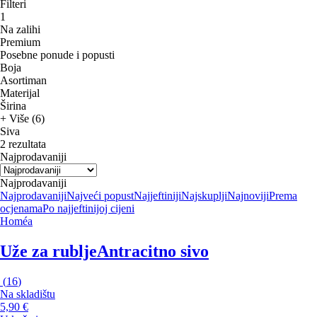
Filteri
1
Na zalihi
Premium
Posebne ponude i popusti
Boja
Asortiman
Materijal
Širina
+ Više (6)
Siva
2 rezultata
Najprodavaniji
Najprodavaniji
Najprodavaniji
Najveći popust
Najjeftiniji
Najskuplji
Najnoviji
Prema
ocjenama
Po najjeftinijoj cijeni
Homéa
Uže za rublje
Antracitno sivo
(
16
)
Na skladištu
5,90 €