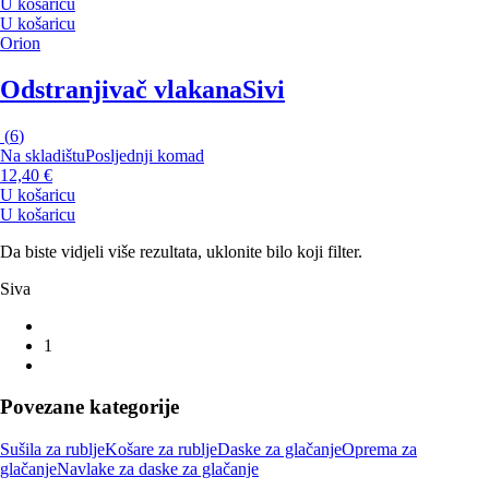
U košaricu
U košaricu
Orion
Odstranjivač vlakana
Sivi
(
6
)
Na skladištu
Posljednji komad
12,40 €
U košaricu
U košaricu
Da biste vidjeli više rezultata, uklonite bilo koji filter.
Siva
1
Povezane kategorije
Sušila za rublje
Košare za rublje
Daske za glačanje
Oprema za
glačanje
Navlake za daske za glačanje