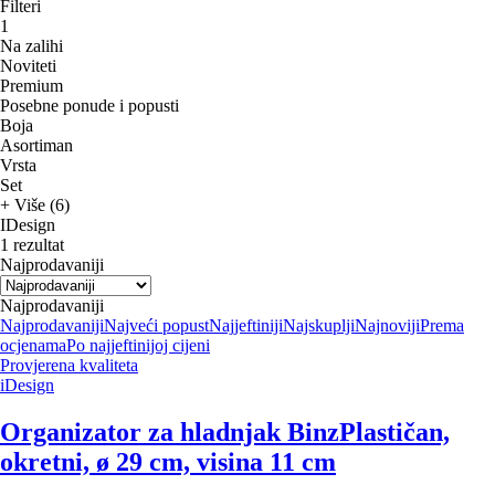
Filteri
1
Na zalihi
Noviteti
Premium
Posebne ponude i popusti
Boja
Asortiman
Vrsta
Set
+ Više (6)
IDesign
1 rezultat
Najprodavaniji
Najprodavaniji
Najprodavaniji
Najveći popust
Najjeftiniji
Najskuplji
Najnoviji
Prema
ocjenama
Po najjeftinijoj cijeni
Provjerena kvaliteta
iDesign
Organizator za hladnjak Binz
Plastičan,
okretni, ø 29 cm, visina 11 cm