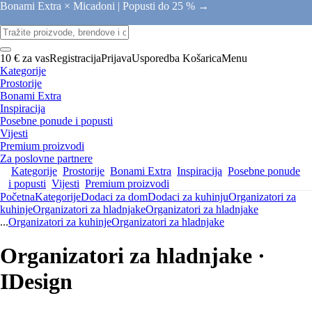
Bonami Extra × Micadoni |
Popusti do 25 % →
10 € za vas
Registracija
Prijava
Usporedba
Košarica
Menu
Kategorije
Prostorije
Bonami Extra
Inspiracija
Posebne ponude i popusti
Vijesti
Premium proizvodi
Za poslovne partnere
Kategorije
Prostorije
Bonami Extra
Inspiracija
Posebne ponude
i popusti
Vijesti
Premium proizvodi
Početna
Kategorije
Dodaci za dom
Dodaci za kuhinju
Organizatori za
kuhinje
Organizatori za hladnjake
Organizatori za hladnjake
...
Organizatori za kuhinje
Organizatori za hladnjake
Organizatori za hladnjake ·
IDesign