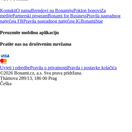
Kontakti
O nama
Brendovi na Bonamiju
Poklon bonovi
Za
medije
Partnerski program
Bonami for Business
Pravila nagradnog
natječaja FB
Pravila nagradnog natječaja IG
BonamiStar
Preuzmite mobilnu aplikaciju
Pratite nas na društvenim mrežama
Uvjeti i odredbe
Pravila o privatnosti
Pravila i postavke kolačića
©2026 Bonami.cz, a.s. Sva prava pridržana.
Thámova 289/13, 186 00 Prag
Češka