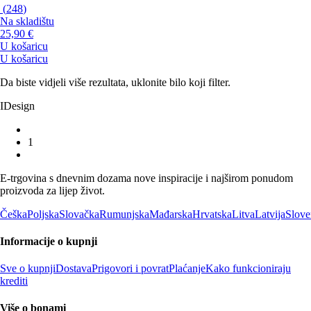
(
248
)
Na skladištu
25,90 €
U košaricu
U košaricu
Da biste vidjeli više rezultata, uklonite bilo koji filter.
IDesign
1
E-trgovina s dnevnim dozama nove inspiracije i najširom ponudom
proizvoda za lijep život.
Češka
Poljska
Slovačka
Rumunjska
Mađarska
Hrvatska
Litva
Latvija
Slove
Informacije o kupnji
Sve o kupnji
Dostava
Prigovori i povrat
Plaćanje
Kako funkcioniraju
krediti
Više o bonami