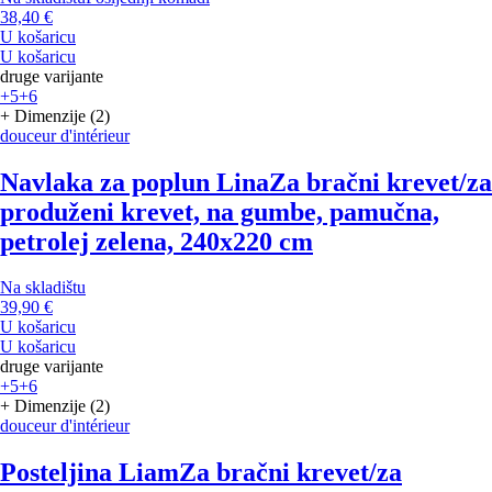
38,40 €
U košaricu
U košaricu
druge varijante
+5
+6
+ Dimenzije (2)
douceur d'intérieur
Navlaka za poplun Lina
Za bračni krevet/za
produženi krevet, na gumbe, pamučna,
petrolej zelena, 240x220 cm
Na skladištu
39,90 €
U košaricu
U košaricu
druge varijante
+5
+6
+ Dimenzije (2)
douceur d'intérieur
Posteljina Liam
Za bračni krevet/za