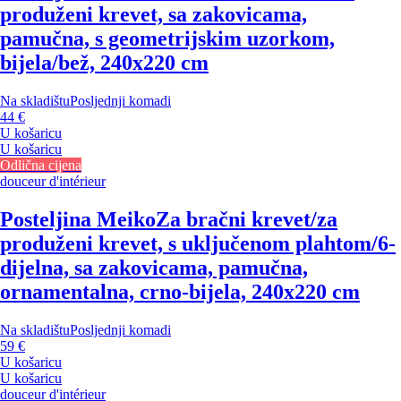
produženi krevet, sa zakovicama,
pamučna, s geometrijskim uzorkom,
bijela/bež, 240x220 cm
Na skladištu
Posljednji komadi
44 €
U košaricu
U košaricu
Odlična cijena
douceur d'intérieur
Posteljina Meiko
Za bračni krevet/za
produženi krevet, s uključenom plahtom/6-
dijelna, sa zakovicama, pamučna,
ornamentalna, crno-bijela, 240x220 cm
Na skladištu
Posljednji komadi
59 €
U košaricu
U košaricu
douceur d'intérieur