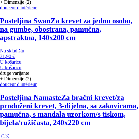
+ Dimenzije (2)
douceur d'intérieur
Posteljina Swan
Za krevet za jednu osobu,
na gumbe, obostrana, pamučna,
apstraktna, 140x200 cm
Na skladištu
31,90 €
U košaricu
U košaricu
druge varijante
+ Dimenzije (2)
douceur d'intérieur
Posteljina Namaste
Za bračni krevet/za
produženi krevet, 3-dijelna, sa zakovicama,
pamučna, s mandala uzorkom/s tiskom,
bijela/ružičasta, 240x220 cm
(
13
)