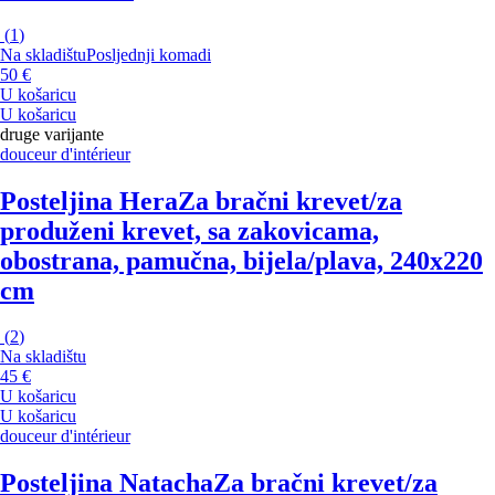
(
1
)
Na skladištu
Posljednji komadi
50 €
U košaricu
U košaricu
druge varijante
douceur d'intérieur
Posteljina Hera
Za bračni krevet/za
produženi krevet, sa zakovicama,
obostrana, pamučna, bijela/plava, 240x220
cm
(
2
)
Na skladištu
45 €
U košaricu
U košaricu
douceur d'intérieur
Posteljina Natacha
Za bračni krevet/za