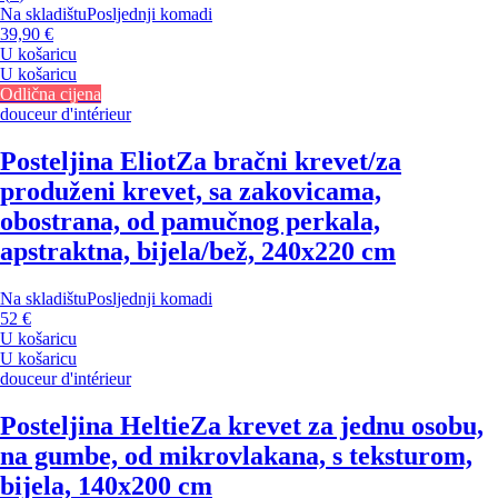
Na skladištu
Posljednji komadi
39,90 €
U košaricu
U košaricu
Odlična cijena
douceur d'intérieur
Posteljina Eliot
Za bračni krevet/za
produženi krevet, sa zakovicama,
obostrana, od pamučnog perkala,
apstraktna, bijela/bež, 240x220 cm
Na skladištu
Posljednji komadi
52 €
U košaricu
U košaricu
douceur d'intérieur
Posteljina Heltie
Za krevet za jednu osobu,
na gumbe, od mikrovlakana, s teksturom,
bijela, 140x200 cm