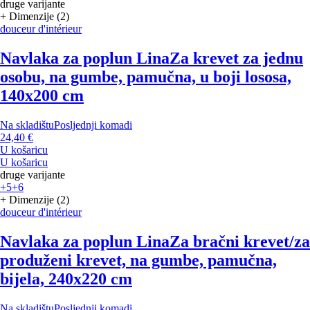
druge varijante
+ Dimenzije (2)
douceur d'intérieur
Navlaka za poplun Lina
Za krevet za jednu
osobu, na gumbe, pamučna, u boji lososa,
140x200 cm
Na skladištu
Posljednji komadi
24,40 €
U košaricu
U košaricu
druge varijante
+5
+6
+ Dimenzije (2)
douceur d'intérieur
Navlaka za poplun Lina
Za bračni krevet/za
produženi krevet, na gumbe, pamučna,
bijela, 240x220 cm
Na skladištu
Posljednji komadi