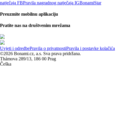
natječaja FB
Pravila nagradnog natječaja IG
BonamiStar
Preuzmite mobilnu aplikaciju
Pratite nas na društvenim mrežama
Uvjeti i odredbe
Pravila o privatnosti
Pravila i postavke kolačića
©2026 Bonami.cz, a.s. Sva prava pridržana.
Thámova 289/13, 186 00 Prag
Češka