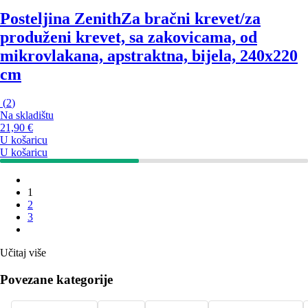
Posteljina Zenith
Za bračni krevet/za
produženi krevet, sa zakovicama, od
mikrovlakana, apstraktna, bijela, 240x220
cm
(
2
)
Na skladištu
21,90 €
U košaricu
U košaricu
1
2
3
Učitaj više
Povezane kategorije