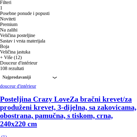
Filteri
1
Posebne ponude i popusti
Noviteti
Premium
Na zalihi
Veličina posteljine
Sastav i vrsta materijala
Boja
Veličina jastuka
+ Više (12)
Douceur d'intérieur
108 rezultati
Najprodavaniji
douceur d'intérieur
Posteljina Crazy Love
Za bračni krevet/za
produženi krevet, 3-dijelna, sa zakovicama,
obostrana, pamučna, s tiskom, crna,
240x220 cm
(
1
)