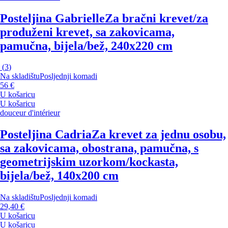
Posteljina Gabrielle
Za bračni krevet/za
produženi krevet, sa zakovicama,
pamučna, bijela/bež, 240x220 cm
(
3
)
Na skladištu
Posljednji komadi
56 €
U košaricu
U košaricu
douceur d'intérieur
Posteljina Cadria
Za krevet za jednu osobu,
sa zakovicama, obostrana, pamučna, s
geometrijskim uzorkom/kockasta,
bijela/bež, 140x200 cm
Na skladištu
Posljednji komadi
29,40 €
U košaricu
U košaricu