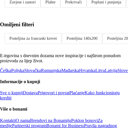
Zavjese i zastori
Plahte
Prekrivači
Popluni i punjenja
Omiljeni filteri
Posteljina za francuski krevet
Posteljina 140x200
Posteljina 2
E-trgovina s dnevnim dozama nove inspiracije i najširom ponudom
proizvoda za lijep život.
Češka
Poljska
Slovačka
Rumunjska
Mađarska
Hrvatska
Litva
Latvija
Slove
Informacije o kupnji
Sve o kupnji
Dostava
Prigovori i povrat
Plaćanje
Kako funkcioniraju
krediti
Više o bonami
Kontakti
O nama
Brendovi na Bonamiju
Poklon bonovi
Za
medije
Partnerski program
Bonami for Business
Pravila nagradnog