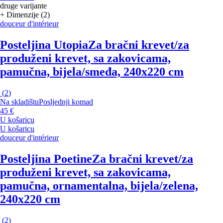
druge varijante
+ Dimenzije (2)
douceur d'intérieur
Posteljina Utopia
Za bračni krevet/za
produženi krevet, sa zakovicama,
pamučna, bijela/smeđa, 240x220 cm
(
2
)
Na skladištu
Posljednji komad
45 €
U košaricu
U košaricu
douceur d'intérieur
Posteljina Poetine
Za bračni krevet/za
produženi krevet, sa zakovicama,
pamučna, ornamentalna, bijela/zelena,
240x220 cm
(
2
)