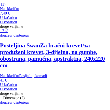
(
1
)
Na skladištu
7,40 €
U košaricu
U košaricu
druge varijante
+7
+8
douceur d'intérieur
Posteljina Swan
Za bračni krevet/za
produženi krevet, 3-dijelna, na gumbe,
obostrana, pamučna, apstraktna, 240x220
cm
Na skladištu
Posljednji komadi
41 €
U košaricu
U košaricu
druge varijante
+ Dimenzije (2)
douceur d'intérieur