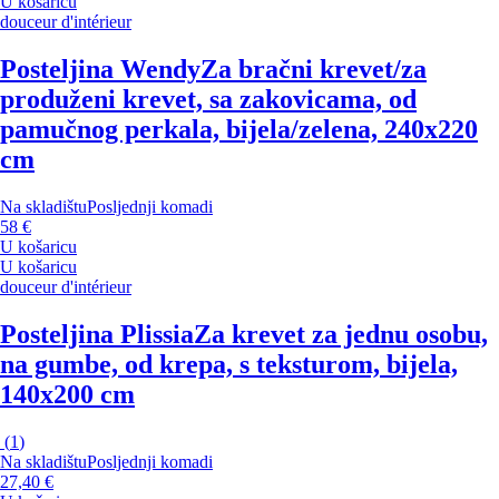
U košaricu
douceur d'intérieur
Posteljina Wendy
Za bračni krevet/za
produženi krevet, sa zakovicama, od
pamučnog perkala, bijela/zelena, 240x220
cm
Na skladištu
Posljednji komadi
58 €
U košaricu
U košaricu
douceur d'intérieur
Posteljina Plissia
Za krevet za jednu osobu,
na gumbe, od krepa, s teksturom, bijela,
140x200 cm
(
1
)
Na skladištu
Posljednji komadi
27,40 €