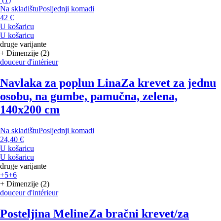
Na skladištu
Posljednji komadi
42 €
U košaricu
U košaricu
druge varijante
+ Dimenzije (2)
douceur d'intérieur
Navlaka za poplun Lina
Za krevet za jednu
osobu, na gumbe, pamučna, zelena,
140x200 cm
Na skladištu
Posljednji komadi
24,40 €
U košaricu
U košaricu
druge varijante
+5
+6
+ Dimenzije (2)
douceur d'intérieur
Posteljina Meline
Za bračni krevet/za