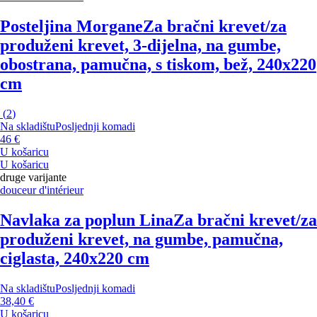
Posteljina Morgane
Za bračni krevet/za
produženi krevet, 3-dijelna, na gumbe,
obostrana, pamučna, s tiskom, bež, 240x220
cm
(
2
)
Na skladištu
Posljednji komadi
46 €
U košaricu
U košaricu
druge varijante
douceur d'intérieur
Navlaka za poplun Lina
Za bračni krevet/za
produženi krevet, na gumbe, pamučna,
ciglasta, 240x220 cm
Na skladištu
Posljednji komadi
38,40 €
U košaricu