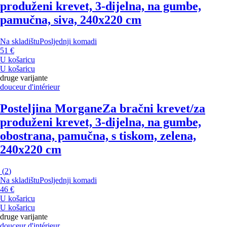
produženi krevet, 3-dijelna, na gumbe,
pamučna, siva, 240x220 cm
Na skladištu
Posljednji komadi
51 €
U košaricu
U košaricu
druge varijante
douceur d'intérieur
Posteljina Morgane
Za bračni krevet/za
produženi krevet, 3-dijelna, na gumbe,
obostrana, pamučna, s tiskom, zelena,
240x220 cm
(
2
)
Na skladištu
Posljednji komadi
46 €
U košaricu
U košaricu
druge varijante
douceur d'intérieur