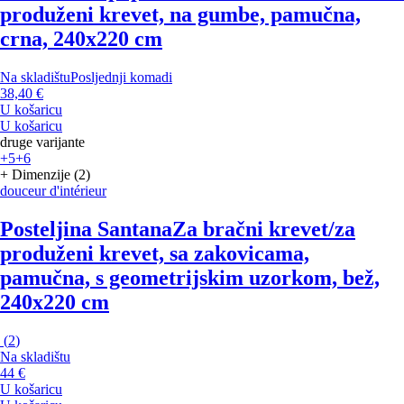
produženi krevet, na gumbe, pamučna,
crna, 240x220 cm
Na skladištu
Posljednji komadi
38,40 €
U košaricu
U košaricu
druge varijante
+5
+6
+ Dimenzije (2)
douceur d'intérieur
Posteljina Santana
Za bračni krevet/za
produženi krevet, sa zakovicama,
pamučna, s geometrijskim uzorkom, bež,
240x220 cm
(
2
)
Na skladištu
44 €
U košaricu