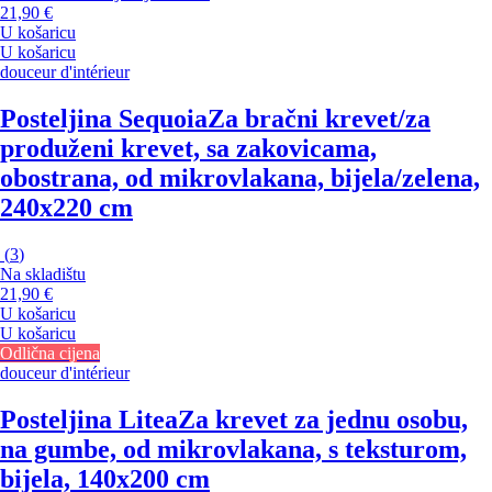
21,90 €
U košaricu
U košaricu
douceur d'intérieur
Posteljina Sequoia
Za bračni krevet/za
produženi krevet, sa zakovicama,
obostrana, od mikrovlakana, bijela/zelena,
240x220 cm
(
3
)
Na skladištu
21,90 €
U košaricu
U košaricu
Odlična cijena
douceur d'intérieur
Posteljina Litea
Za krevet za jednu osobu,
na gumbe, od mikrovlakana, s teksturom,
bijela, 140x200 cm