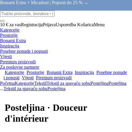
Bonami Extra × Micadoni |
Popusti do 25 % →
10 € za vas
Registracija
Prijava
Usporedba
Košarica
Menu
Kategorije
Prostorije
Bonami Extra
Inspiracija
Posebne ponude i popusti
Vijesti
Premium proizvodi
Za poslovne partnere
Kategorije
Prostorije
Bonami Extra
Inspiracija
Posebne ponude
i popusti
Vijesti
Premium proizvodi
Početna
Kategorije
Tekstil
Tekstil za spavaću sobu
Posteljina
Posteljina
...
Tekstil za spavaću sobu
Posteljina
Posteljina · Douceur
d'intérieur