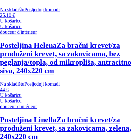
Na skladištu
Posljednji komadi
25,10 €
U košaricu
U košaricu
douceur d'intérieur
Posteljina Helena
Za bračni krevet/za
produženi krevet, sa zakovicama, bez
peglanja/topla, od mikropliša, antracitno
siva, 240x220 cm
Na skladištu
Posljednji komadi
44 €
U košaricu
U košaricu
douceur d'intérieur
Posteljina Linella
Za bračni krevet/za
produženi krevet, sa zakovicama, zelena,
240x220 cm