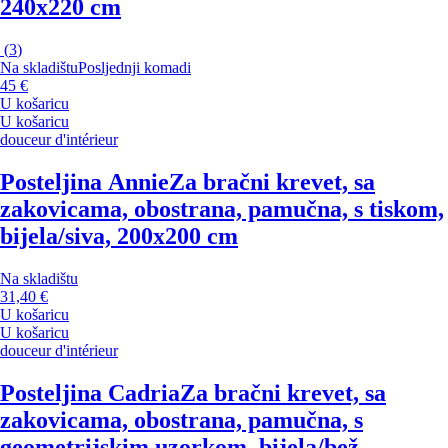
240x220 cm
(
3
)
Na skladištu
Posljednji komadi
45 €
U košaricu
U košaricu
douceur d'intérieur
Posteljina Annie
Za bračni krevet, sa
zakovicama, obostrana, pamučna, s tiskom,
bijela/siva, 200x200 cm
Na skladištu
31,40 €
U košaricu
U košaricu
douceur d'intérieur
Posteljina Cadria
Za bračni krevet, sa
zakovicama, obostrana, pamučna, s
geometrijskim uzorkom, bijela/bež,