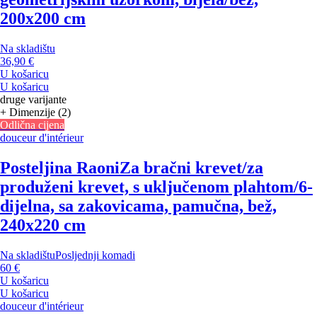
200x200 cm
Na skladištu
36,90 €
U košaricu
U košaricu
druge varijante
+ Dimenzije (2)
Odlična cijena
douceur d'intérieur
Posteljina Raoni
Za bračni krevet/za
produženi krevet, s uključenom plahtom/6-
dijelna, sa zakovicama, pamučna, bež,
240x220 cm
Na skladištu
Posljednji komadi
60 €
U košaricu
U košaricu
douceur d'intérieur