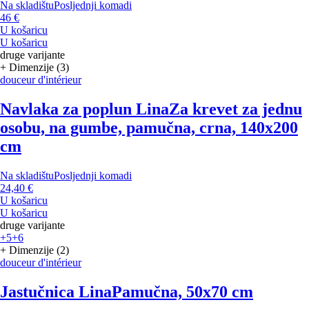
Na skladištu
Posljednji komadi
46 €
U košaricu
U košaricu
druge varijante
+ Dimenzije (3)
douceur d'intérieur
Navlaka za poplun Lina
Za krevet za jednu
osobu, na gumbe, pamučna, crna, 140x200
cm
Na skladištu
Posljednji komadi
24,40 €
U košaricu
U košaricu
druge varijante
+5
+6
+ Dimenzije (2)
douceur d'intérieur
Jastučnica Lina
Pamučna, 50x70 cm