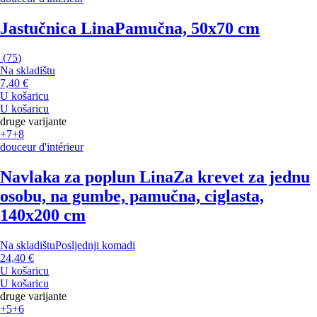
Jastučnica Lina
Pamučna, 50x70 cm
(
75
)
Na skladištu
7,40 €
U košaricu
U košaricu
druge varijante
+7
+8
douceur d'intérieur
Navlaka za poplun Lina
Za krevet za jednu
osobu, na gumbe, pamučna, ciglasta,
140x200 cm
Na skladištu
Posljednji komadi
24,40 €
U košaricu
U košaricu
druge varijante
+5
+6