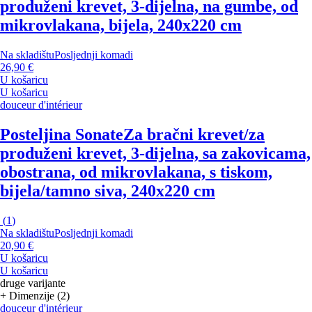
produženi krevet, 3-dijelna, na gumbe, od
mikrovlakana, bijela, 240x220 cm
Na skladištu
Posljednji komadi
26,90 €
U košaricu
U košaricu
douceur d'intérieur
Posteljina Sonate
Za bračni krevet/za
produženi krevet, 3-dijelna, sa zakovicama,
obostrana, od mikrovlakana, s tiskom,
bijela/tamno siva, 240x220 cm
(
1
)
Na skladištu
Posljednji komadi
20,90 €
U košaricu
U košaricu
druge varijante
+ Dimenzije (2)
douceur d'intérieur