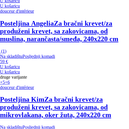
U košaricu
U košaricu
douceur d'intérieur
Posteljina Angelia
Za bračni krevet/za
produženi krevet, sa zakovicama, od
muslina, narančasta/smeđa, 240x220 cm
(
1
)
Na skladištu
Posljednji komadi
59 €
U košaricu
U košaricu
druge varijante
+5
+6
douceur d'intérieur
Posteljina Kim
Za bračni krevet/za
produženi krevet, sa zakovicama, od
mikrovlakana, oker žuta, 240x220 cm
Na skladištu
Posljednji komadi