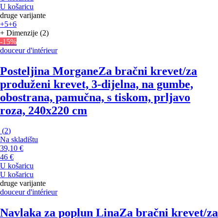
U košaricu
druge varijante
+5
+6
+ Dimenzije (2)
-15%
douceur d'intérieur
Posteljina Morgane
Za bračni krevet/za
produženi krevet, 3-dijelna, na gumbe,
obostrana, pamučna, s tiskom, prljavo
roza, 240x220 cm
(
2
)
Na skladištu
39,10 €
46 €
U košaricu
U košaricu
druge varijante
douceur d'intérieur
Navlaka za poplun Lina
Za bračni krevet/za