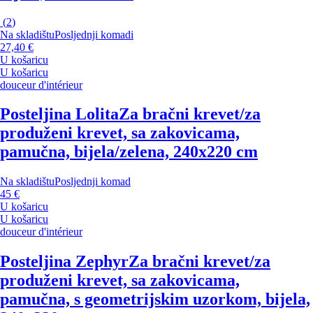
(
2
)
Na skladištu
Posljednji komadi
27,40 €
U košaricu
U košaricu
douceur d'intérieur
Posteljina Lolita
Za bračni krevet/za
produženi krevet, sa zakovicama,
pamučna, bijela/zelena, 240x220 cm
Na skladištu
Posljednji komad
45 €
U košaricu
U košaricu
douceur d'intérieur
Posteljina Zephyr
Za bračni krevet/za
produženi krevet, sa zakovicama,
pamučna, s geometrijskim uzorkom, bijela,