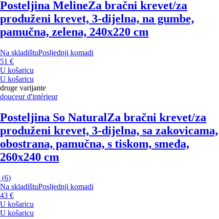
Posteljina Meline
Za bračni krevet/za
produženi krevet, 3-dijelna, na gumbe,
pamučna, zelena, 240x220 cm
Na skladištu
Posljednji komadi
51 €
U košaricu
U košaricu
druge varijante
douceur d'intérieur
Posteljina So Natural
Za bračni krevet/za
produženi krevet, 3-dijelna, sa zakovicama,
obostrana, pamučna, s tiskom, smeđa,
260x240 cm
(
6
)
Na skladištu
Posljednji komadi
43 €
U košaricu
U košaricu