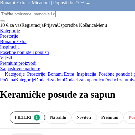
Bonami Extra × Micadoni |
Popusti do 25 % →
10 € za vas
Registracija
Prijava
Usporedba
Košarica
Menu
Kategorije
Prostorije
Bonami Extra
Inspiracija
Posebne ponude i popusti
Vijesti
Premium proizvodi
Za poslovne partnere
Kategorije
Prostorije
Bonami Extra
Inspiracija
Posebne ponude i 
Početna
Kategorije
Dodaci za dom
Dodaci za kupaonicu
Dodaci za umiv
Keramičke posude za sapun
FILTERI
Na zalihi
Noviteti
Premium
Pos
1