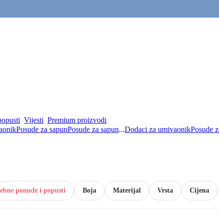
popusti
Vijesti
Premium proizvodi
aonik
Posude za sapun
Posude za sapun
...
Dodaci za umivaonik
Posude z
ebne ponude i popusti
Boja
Materijal
Vrsta
Cijena