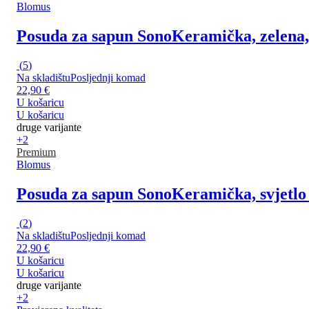
Blomus
Posuda za sapun Sono
Keramička, zelena,
(
5
)
Na skladištu
Posljednji komad
22,90 €
U košaricu
U košaricu
druge varijante
+2
Premium
Blomus
Posuda za sapun Sono
Keramička, svjetlo
(
2
)
Na skladištu
Posljednji komad
22,90 €
U košaricu
U košaricu
druge varijante
+2