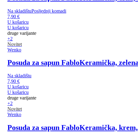
Na skladištu
Posljednji komadi
7,90 €
U košaricu
U košaricu
druge varijante
+2
Novitet
Wenko
Posuda za sapun Fablo
Keramička, zelena
Na skladištu
7,90 €
U košaricu
U košaricu
druge varijante
+2
Novitet
Wenko
Posuda za sapun Fablo
Keramička, krem, 