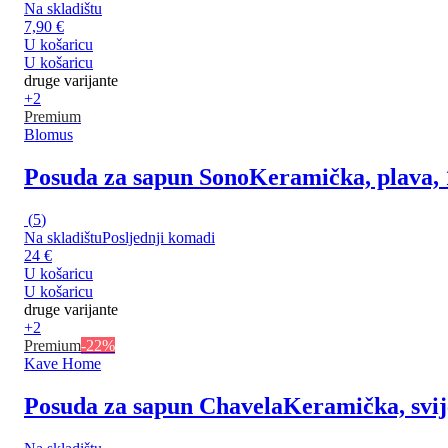
Na skladištu
7,90 €
U košaricu
U košaricu
druge varijante
+2
Premium
Blomus
Posuda za sapun Sono
Keramička, plava, 
(
5
)
Na skladištu
Posljednji komadi
24 €
U košaricu
U košaricu
druge varijante
+2
Premium
-22%
Kave Home
Posuda za sapun Chavela
Keramička, svije