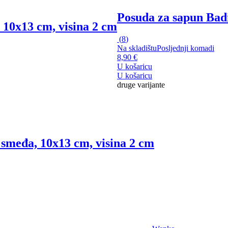
Posuda za sapun Bad
 10x13 cm, visina 2 cm
(
8
)
Na skladištu
Posljednji komadi
8,90 €
U košaricu
U košaricu
druge varijante
 smeđa, 10x13 cm, visina 2 cm