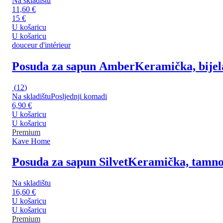
Na skladištu
11,60 €
15 €
U košaricu
U košaricu
douceur d'intérieur
Posuda za sapun Amber
Keramička, bijel
(
12
)
Na skladištu
Posljednji komadi
6,90 €
U košaricu
U košaricu
Premium
Kave Home
Posuda za sapun Silvet
Keramička, tamno 
Na skladištu
16,60 €
U košaricu
U košaricu
Premium