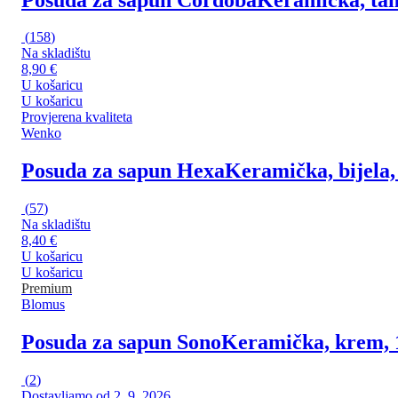
(
158
)
Na skladištu
8,90 €
U košaricu
U košaricu
Provjerena kvaliteta
Wenko
Posuda za sapun Hexa
Keramička, bijela,
(
57
)
Na skladištu
8,40 €
U košaricu
U košaricu
Premium
Blomus
Posuda za sapun Sono
Keramička, krem, 1
(
2
)
Dostavljamo od 2. 9. 2026