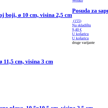
Wenko
Posuda za sap
j boji, ø 10 cm, visina 2,5 cm
(
155
)
Na skladištu
9,40 €
U košaricu
U košaricu
druge varijante
ø 11,5 cm, visina 3 cm
no plava, 10,5x10,5 cm, visina 2,5 cm