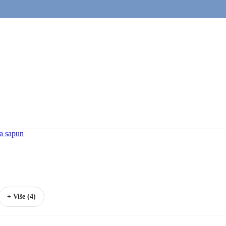
a sapun
+ Više (4)