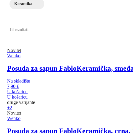
Keramika
18 rezultati
Novitet
Wenko
Posuda za sapun Fablo
Keramička, smeđa,
Na skladištu
7,90 €
U košaricu
U košaricu
druge varijante
+2
Novitet
Wenko
Posuda za sapun Fablo
Keramička, crna, 