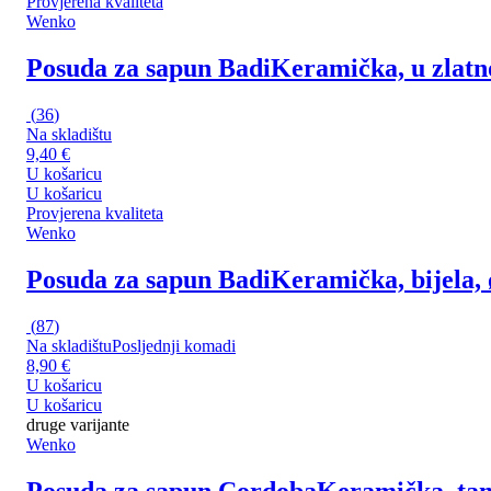
Provjerena kvaliteta
Wenko
Posuda za sapun Badi
Keramička, u zlatno
(
36
)
Na skladištu
9,40 €
U košaricu
U košaricu
Provjerena kvaliteta
Wenko
Posuda za sapun Badi
Keramička, bijela, 
(
87
)
Na skladištu
Posljednji komadi
8,90 €
U košaricu
U košaricu
druge varijante
Wenko
Posuda za sapun Cordoba
Keramička, tam